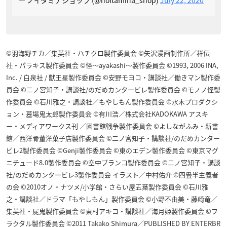
— ノイタミナショップ (@noitamina_shop)
July 22, 2020
©羽海野チカ／集英社・ハチクロ製作委員会 ©矢沢漫画制作所／祥伝
社・パラキス製作委員会 ©怪～ayakashi～製作委員会 ©1993, 2006 INA,
Inc. / 白泉社 / 獣王星製作委員会 ©安野モヨコ・講談社／働きマン製作委
員会 ©二ノ宮知子・講談社/のだめカンタービレ製作委員会 ©モノノ怪製
作委員会 ©石川雅之・講談社／もやしもん製作委員会 ©水木プロダクシ
ョン・墓場鬼太郎製作委員会 ©有川浩／株式会社KADOKAWA アスキ
ー・メディアワークス刊 ／図書館戦争製作委員会 ©よしながふみ・新書
館／西洋骨董洋菓子店製作委員会 ©二ノ宮知子・講談社/のだめカンター
ビレ2製作委員会 ©Genji製作委員会 ©東のエデン製作委員会 ©東京マグ
ニチュード8.0製作委員会 ©空中ブランコ製作委員会 ©二ノ宮知子・講談
社/のだめカンタービレ3製作委員会 イラスト／中村佑介 ©四畳半主義者
の会 ©2010オノ・ナツメ/小学館・さらい屋五葉製作委員会 ©石川雅
之・講談社／ドラマ「もやしもん」製作委員会 ©小野不由美・藤崎竜／
集英社・屍鬼製作委員会 ©東村アキコ・講談社／海月姫製作委員会 ©フ
ラクタル製作委員会 ©2011 Takako Shimura／PUBLISHED BY ENTERBR