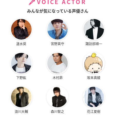
VOICE ACTOR
みんなが気になっている声優さん
速水奨
宮野真守
諏訪部順一
下野紘
木村昴
坂本真綾
浪川大輔
森川智之
花江夏樹