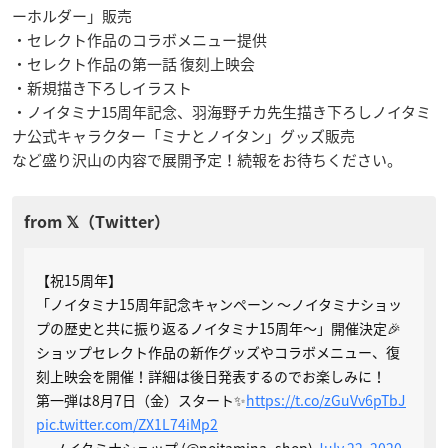
ーホルダー」販売
・セレクト作品のコラボメニュー提供
・セレクト作品の第一話 復刻上映会
・新規描き下ろしイラスト
・ノイタミナ15周年記念、羽海野チカ先生描き下ろしノイタミ
ナ公式キャラクター「ミナとノイタン」グッズ販売
など盛り沢山の内容で展開予定！続報をお待ちください。
【祝15周年】
「ノイタミナ15周年記念キャンペーン ～ノイタミナショッ
プの歴史と共に振り返るノイタミナ15周年～」開催決定🎉
ショップセレクト作品の新作グッズやコラボメニュー、復
刻上映会を開催！詳細は後日発表するのでお楽しみに！
第一弾は8月7日（金）スタート✨
https://t.co/zGuVv6pTbJ
pic.twitter.com/ZX1L74iMp2