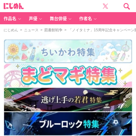
に
じ
め
ん
作品名
声優
舞台俳優
作者名
にじめん
>
ニュース
>
図書館戦争
> 「ノイタミナ」15周年記念キャンペーン