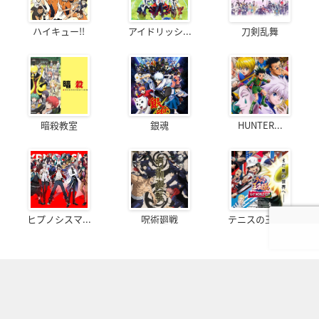
ハイキュー!!
アイドリッシ...
刀剣乱舞
暗殺教室
銀魂
HUNTER...
ヒプノシスマ...
呪術廻戦
テニスの王子様
OFFICIAL SNS
フォローしてより楽しいオタクライフ！