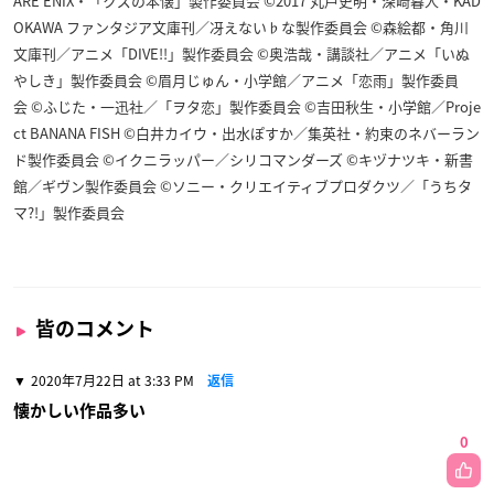
ARE ENIX・「クズの本懐」製作委員会 ©2017 丸戸史明・深崎暮人・KAD
OKAWA ファンタジア文庫刊／冴えない♭な製作委員会 ©森絵都・角川
文庫刊／アニメ「DIVE!!」製作委員会 ©奥浩哉・講談社／アニメ「いぬ
やしき」製作委員会 ©眉月じゅん・小学館／アニメ「恋雨」製作委員
会 ©ふじた・一迅社／「ヲタ恋」製作委員会 ©吉田秋生・小学館／Proje
ct BANANA FISH ©白井カイウ・出水ぽすか／集英社・約束のネバーラン
ド製作委員会 ©イクニラッパー／シリコマンダーズ ©キヅナツキ・新書
館／ギヴン製作委員会 ©ソニー・クリエイティブプロダクツ／「うちタ
マ?!」製作委員会
皆のコメント
2020年7月22日 at 3:33 PM
返信
懐かしい作品多い
0