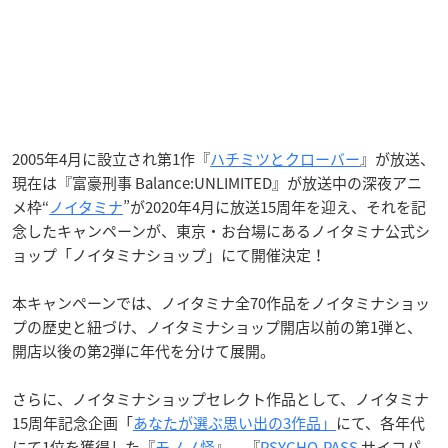
2005年4月に設立され第1作『
ハチミツとクローバー
』が放送、
現在は『富豪刑事 Balance:UNLIMITED』が放送中の深夜アニ
メ枠“
ノイタミナ
”が2020年4月に放送15周年を迎え、それを記
念したキャンペーンが、東京・お台場にあるノイタミナ公式シ
ョップ「ノイタミナショップ」にて開催決定！
本キャンペーンでは、ノイタミナ全70作品をノイタミナショッ
プの歴史と紐づけ、ノイタミナショップ開店以前の第1弾と、
開店以後の第2弾に年代を分けて展開。
さらに、ノイタミナショップセレクト作品として、ノイタミナ
15周年記念企画「
あなたが選ぶ思い出の3作品」
にて、各年代
にて1位を獲得した『
モノノ怪
』、『
PSYCHO-PASS
サイコパ