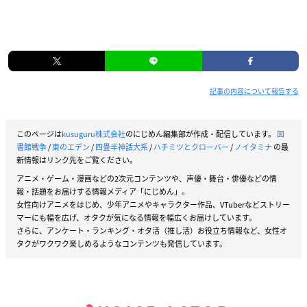
記事の内容について報告する
このページは
kusuguru株式会社
のにじめん編集部が作成・配信しています。
図
書館戦争
/
東のエデン
/
四畳半神話大系
/
ハチミツとクローバー
/
ノイタミナ
の最
新情報はリンク先をご覧ください。
アニメ・ゲーム・漫画などの2次元コンテンツや、声優・舞台・俳優などの情
報・話題をお届けする情報メディア「にじめん」。
女性向けアニメをはじめ、少年アニメやキャラクター作品、VTuberなどストリー
マーにも幅を広げ、オタクが気になる情報を幅広くお届けしています。
さらに、アンケート・ランキング・オタ活（推し活）お役立ち情報など、女性オ
タクがワクワク楽しめるようなコンテンツも発信しています。