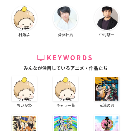
村瀬歩
斉藤壮馬
中村悠一
KEYWORDS
みんなが注目しているアニメ・作品たち
ちいかわ
キャラ一覧
鬼滅の刃