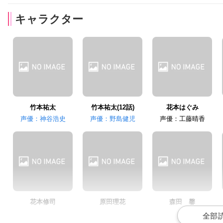
キャラクター
土田大
山崎一志
竹本祐太
竹本祐太(12話)
花本はぐみ
声優：神谷浩史
声優：野島健児
声優：工藤晴香
花本修司
原田理花
森田 馨
声優：藤原啓治
声優：大原さやか
声優：竹若拓磨