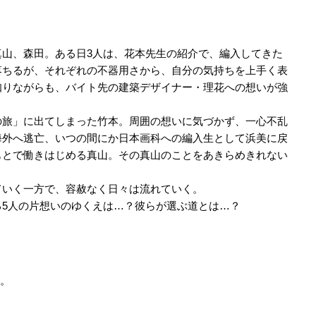
山、森田。ある日3人は、花本先生の紹介で、編入してきた
落ちるが、それぞれの不器用さから、自分の気持ちを上手く表
知りながらも、バイト先の建築デザイナー・理花への想いが強
の旅」に出てしまった竹本。周囲の想いに気づかず、一心不乱
海外へ逃亡、いつの間にか日本画科への編入生として浜美に戻
もとで働きはじめる真山。その真山のことをあきらめきれない
ていく一方で、容赦なく日々は流れていく。
5人の片想いのゆくえは…？彼らが選ぶ道とは…？
始。