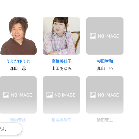
うえだゆうじ
高橋美佳子
杉田智和
森田 忍
山田あゆみ
真山 巧
堀内賢雄
根谷美智子
浜田賢二
原田
勅使河原美和子
野宮 匠