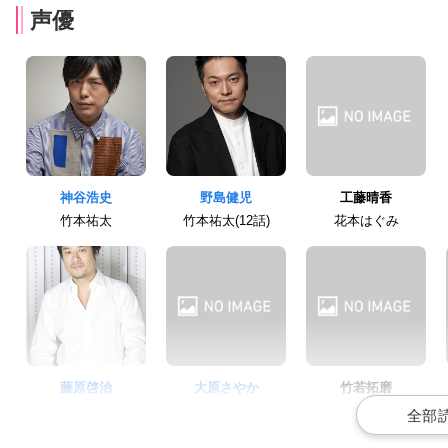
声優
神谷浩史
野島健児
工藤晴香
竹本祐太
竹本祐太(12話)
花本はぐみ
藤原啓治
大原さやか
竹若拓磨
花本修司
原田理花
森田 馨