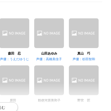
森田 忍
山田あゆみ
真山 巧
声優：うえだゆうじ
声優：高橋美佳子
声優：杉田智和
原田
勅使河原美和子
野宮 匠
声優：堀内賢雄
声優：根谷美智子
声優：浜田賢二