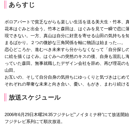
あらすじ
ボロアパートで貧乏ながらも楽しい生活を送る美大生・竹本、真
花本はぐみと出会う。竹本と森田は、はぐみを見て一瞬で恋に
現できない。一方、真山は自分に好意を寄せる山田の気持ちを
まるばかり。２つの微妙な三角関係を軸に物語は始まった…。
恋心どころか、進むべき未来すら分からなくなって「自分探し
に絵を描くはぐみ。はぐみへの突然のキスの後、自身も混乱し
っていた森田。無事就職したデザイン会社を辞め、再び理花の
山田。
お互いの、そして自分自身の気持ちにゆっくりと気づきはじめ
それぞれの華奢な未来と向き合い、憂い、もがき、まわり続ける
放送スケジュール
2006年6月29日木曜24:35フジテレビ"ノイタミナ枠"にて放送開
フジテレビ系列にて順次放送。