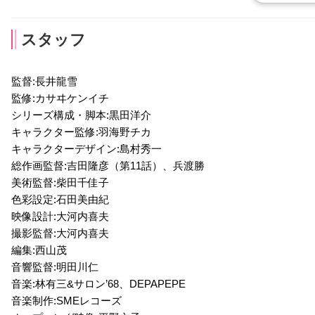
スタッフ
監督:長井龍雪
監修:カサヰケンイチ
山崎一志
シリーズ構成・脚本:黒田洋介
声優：土田大
キャラクター監修:羽海野チカ
キャラクターデザイン:島村秀一
総作画監督:吉田隆彦（第11話）、兵渡勝
美術監督:柴田千佳子
色彩設定:石田美由紀
映像設計:大河内喜夫
撮影監督:大河内喜夫
編集:西山茂
音響監督:明田川仁
音楽:林有三&サロン’68、DEPAPEPE
音楽制作:SMEレコーズ