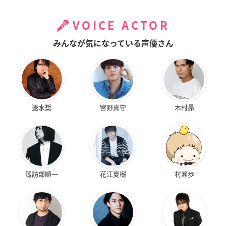
VOICE ACTOR
みんなが気になっている声優さん
速水奨
宮野真守
木村昴
諏訪部順一
花江夏樹
村瀬歩