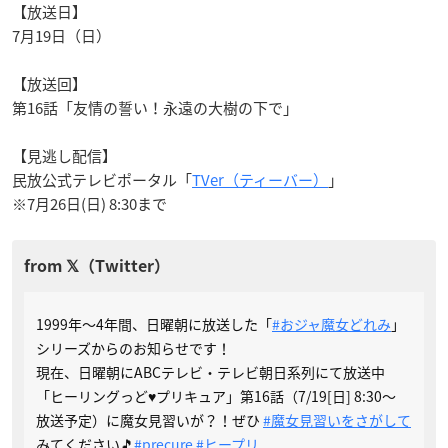
【放送日】
7月19日（日）
【放送回】
第16話「友情の誓い！永遠の大樹の下で」
【見逃し配信】
民放公式テレビポータル「
TVer（ティーバー）
」
※7月26日(日) 8:30まで
1999年～4年間、日曜朝に放送した「
#おジャ魔女どれみ
」
シリーズからのお知らせです！
現在、日曜朝にABCテレビ・テレビ朝日系列にて放送中
「ヒーリングっど♥プリキュア」第16話（7/19[日] 8:30～
放送予定）に魔女見習いが？！ぜひ
#魔女見習いをさがして
みてください🎵
#precure
#ヒープリ