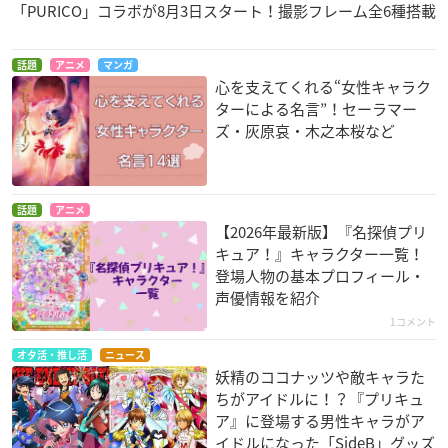
「PURICO」コラボが8月3日スタート！撮影フレーム全6種搭載
話題
アニメ
マンガ
心を支えてくれる“女性キャラク
ターによる名言”！セーラマー
ズ・灰原哀・木之本桜など
話題
アニメ
【2026年最新版】『名探偵プリ
キュア！』キャラクター一覧！
登場人物の基本プロフィール・
声優情報を紹介
1コメント
オタ活・推し活
ニュース
妖精のココナッツや敵キャラた
ちがアイドルに！？『プリキュ
ア』に登場する男性キャラがア
イドルになった「SideB」グッズ