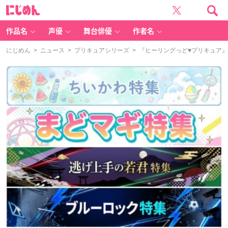
に
じ
め
ん
作品名
声優
舞台俳優
作者名
にじめん
>
ニュース
>
プリキュアシリーズ
> 『ヒーリングっど♥プリキュア