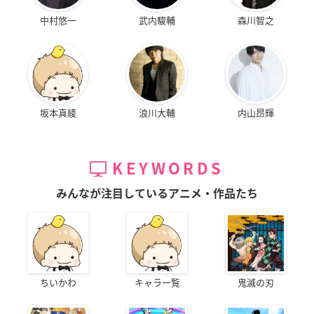
中村悠一
武内駿輔
森川智之
坂本真綾
浪川大輔
内山昂輝
KEYWORDS
みんなが注目しているアニメ・作品たち
ちいかわ
キャラ一覧
鬼滅の刃