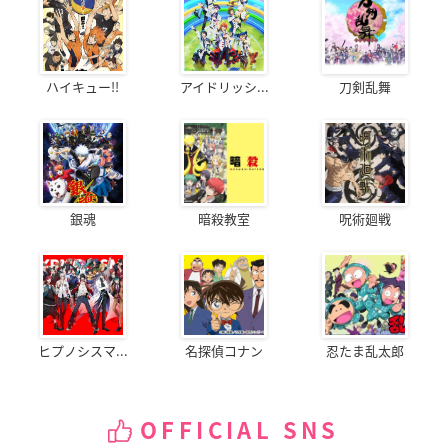
ハイキュー!!
アイドリッシ...
刀剣乱舞
銀魂
暗殺教室
呪術廻戦
ヒプノシスマ...
名探偵コナン
忍たま乱太郎
OFFICIAL SNS