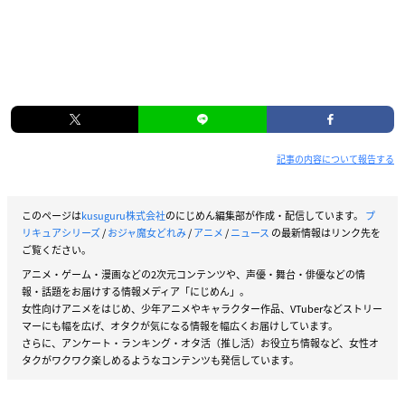
記事の内容について報告する
このページは
kusuguru株式会社
のにじめん編集部が作成・配信しています。
プ
リキュアシリーズ
/
おジャ魔女どれみ
/
アニメ
/
ニュース
の最新情報はリンク先を
ご覧ください。
アニメ・ゲーム・漫画などの2次元コンテンツや、声優・舞台・俳優などの情
報・話題をお届けする情報メディア「にじめん」。
女性向けアニメをはじめ、少年アニメやキャラクター作品、VTuberなどストリー
マーにも幅を広げ、オタクが気になる情報を幅広くお届けしています。
さらに、アンケート・ランキング・オタ活（推し活）お役立ち情報など、女性オ
タクがワクワク楽しめるようなコンテンツも発信しています。