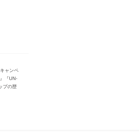
念キャンペ
』『UN-
ップの歴