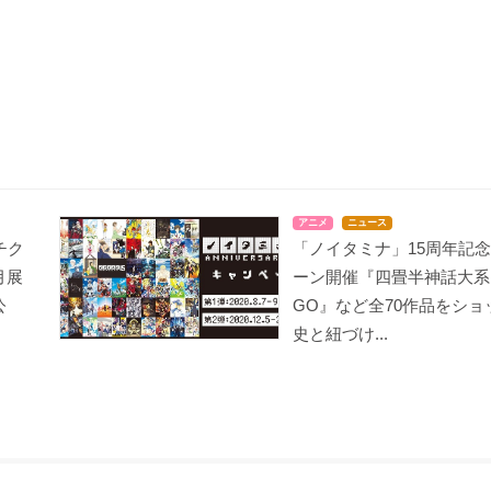
アニメ
ニュース
チク
「ノイタミナ」15周年記
月展
ーン開催『四畳半神話大系
公
GO』など全70作品をショ
史と紐づけ...