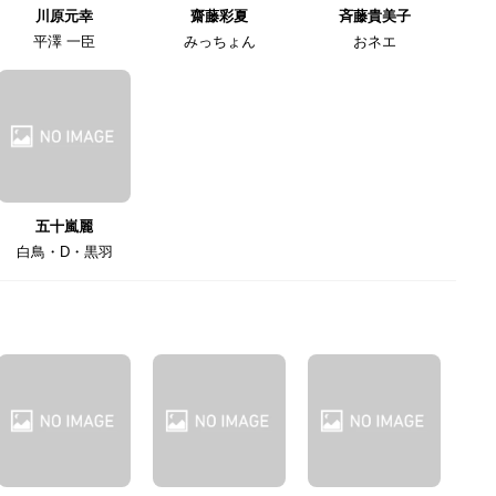
川原元幸
齋藤彩夏
斉藤貴美子
平澤 一臣
みっちょん
おネエ
五十嵐麗
白鳥・D・黒羽