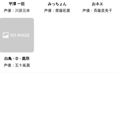
平澤 一臣
みっちょん
おネエ
声優：川原元幸
声優：齋藤彩夏
声優：斉藤貴美子
白鳥・D・黒羽
声優：五十嵐麗