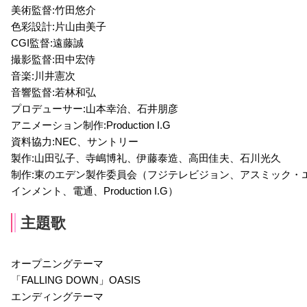
美術監督:竹田悠介
色彩設計:片山由美子
CGI監督:遠藤誠
撮影監督:田中宏侍
音楽:川井憲次
音響監督:若林和弘
プロデューサー:山本幸治、石井朋彦
アニメーション制作:Production I.G
資料協力:NEC、サントリー
製作:山田弘子、寺嶋博礼、伊藤泰造、高田佳夫、石川光久
制作:東のエデン製作委員会（フジテレビジョン、アスミック・
インメント、電通、Production I.G）
主題歌
オープニングテーマ
「FALLING DOWN」OASIS
エンディングテーマ