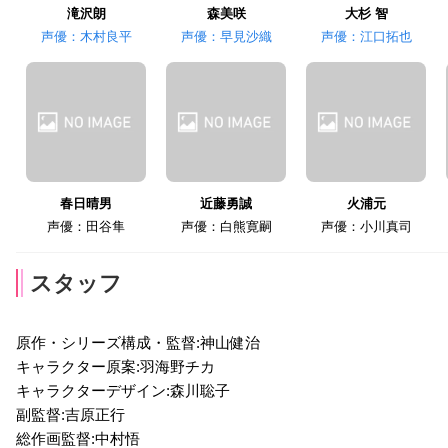
滝沢朗
森美咲
大杉 智
声優：木村良平
声優：早見沙織
声優：江口拓也
春日晴男
近藤勇誠
火浦元
声優：田谷隼
声優：白熊寛嗣
声優：小川真司
スタッフ
原作・シリーズ構成・監督:神山健治
キャラクター原案:羽海野チカ
キャラクターデザイン:森川聡子
副監督:吉原正行
総作画監督:中村悟