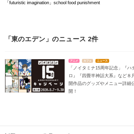
「futuristic imagination」school food punishment
「東のエデン」のニュース 2件
アニメ
カフェ
ニュース
「ノイタミナ15周年記念」『ハ
ロ』『四畳半神話大系』など８
開作品のグッズやメニュー詳細
開！