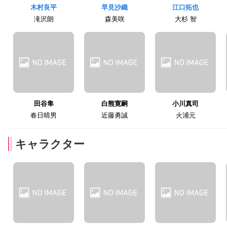
木村良平
早見沙織
江口拓也
滝沢朗
森美咲
大杉 智
田谷隼
白熊寛嗣
小川真司
春日晴男
近藤勇誠
火浦元
キャラクター