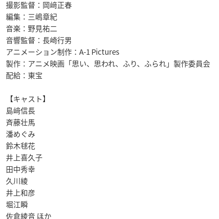
撮影監督：岡﨑正春
編集：三嶋章紀
音楽：野見祐二
音響監督：長崎行男
アニメーション制作：A-1 Pictures
製作：アニメ映画「思い、思われ、ふり、ふられ」製作委員会
配給：東宝
【キャスト】
島﨑信長
斉藤壮馬
潘めぐみ
鈴木毬花
井上喜久子
田中秀幸
久川綾
井上和彦
堀江瞬
佐倉綾音 ほか