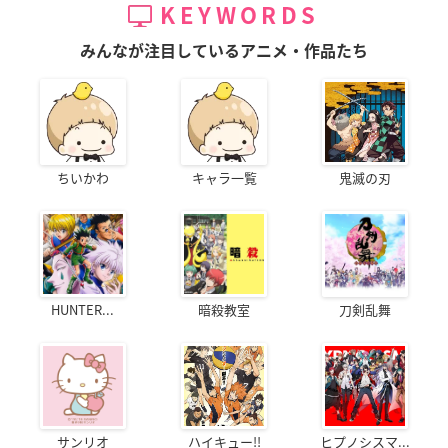
KEYWORDS
みんなが注目しているアニメ・作品たち
ちいかわ
キャラ一覧
鬼滅の刃
HUNTER...
暗殺教室
刀剣乱舞
サンリオ
ハイキュー!!
ヒプノシスマ...