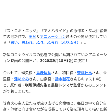
『ストロボ・エッジ』『アオハライド』の原作者・咲坂伊緒先
生の最新作で、
実写
＆
アニメーション
映画の公開が決定してい
る
。
『
思い、思われ、ふり、ふられ（ふりふら）
』
新型コロナウイルスの影響で公開が延期されていたアニメーシ
ョン映画の公開日が、
に決定！
2020年9月18日(金)
合わせて、理央役・
、和臣役・
、朱
島﨑信長
さん
斉藤壮馬
さん
里役・
、由奈役・
らキャスト4名
潘めぐみ
さん
鈴木毬花
さん
と、原作者・
＆
からのコメント
咲坂伊緒先生
黒柳トシマサ監督
が到着しました。
等身大の主人公たちが繰り広げる恋模様と、毎日の中で自分自
身・他者と向き合いながら成長していく姿を瑞々しく描いた新