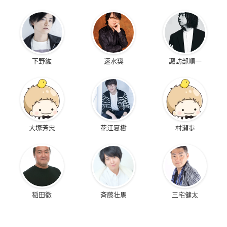
下野紘
速水奨
諏訪部順一
大塚芳忠
花江夏樹
村瀬歩
稲田徹
斉藤壮馬
三宅健太