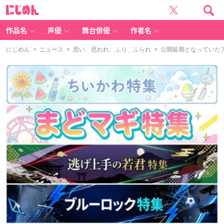
に
じ
め
ん
作品名
声優
舞台俳優
作者名
にじめん
>
ニュース
>
思い、思われ、ふり、ふられ
> 公開延期となっていた