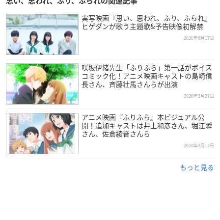
思い、思われ、ふり、ふられの関連記事
実写映画『思い、思われ、ふり、ふられ』
ヒゲダンが歌う主題歌&予告映像初解禁
2020年6月17日
咲坂伊緒先生「ふりふら」第一話がボイス
コミック化！アニメ映画キャストの島崎信
長さん、斉藤壮馬さんらが出演
2020年3月27日
アニメ映画『ふりふら』本ビジュアル公
開！追加キャストは井上和彦さん、堀江瞬
さん、佐倉綾音さんら
2020年3月12日
もっと見る