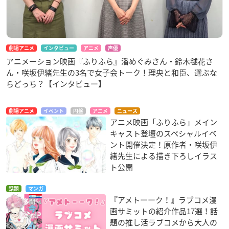
劇場アニメ
インタビュー
アニメ
声優
アニメーション映画『ふりふら』潘めぐみさん・鈴木毬花さ
ん・咲坂伊緒先生の3名で女子会トーク！理央と和臣、選ぶな
らどっち？【インタビュー】
劇場アニメ
イベント
円盤
アニメ
ニュース
アニメ映画「ふりふら」メイン
キャスト登壇のスペシャルイベ
ント開催決定！原作者・咲坂伊
緒先生による描き下ろしイラス
ト公開
話題
マンガ
『アメトーーク！』ラブコメ漫
画サミットの紹介作品17選！話
題の推し活ラブコメから大人の