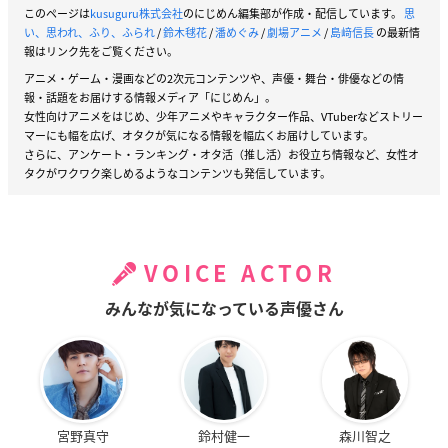
このページは
kusuguru株式会社
のにじめん編集部が作成・配信しています。
思
い、思われ、ふり、ふられ
/
鈴木毬花
/
潘めぐみ
/
劇場アニメ
/
島﨑信長
の最新情
報はリンク先をご覧ください。
アニメ・ゲーム・漫画などの2次元コンテンツや、声優・舞台・俳優などの情
報・話題をお届けする情報メディア「にじめん」。
女性向けアニメをはじめ、少年アニメやキャラクター作品、VTuberなどストリー
マーにも幅を広げ、オタクが気になる情報を幅広くお届けしています。
さらに、アンケート・ランキング・オタ活（推し活）お役立ち情報など、女性オ
タクがワクワク楽しめるようなコンテンツも発信しています。
VOICE ACTOR
みんなが気になっている声優さん
宮野真守
鈴村健一
森川智之