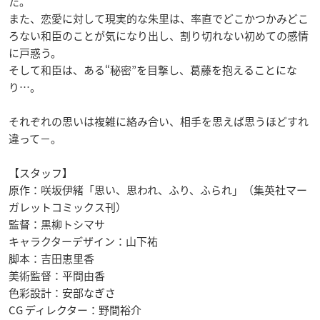
た。
また、恋愛に対して現実的な朱里は、率直でどこかつかみどこ
ろない和臣のことが気になり出し、割り切れない初めての感情
に戸惑う。
そして和臣は、ある“秘密”を目撃し、葛藤を抱えることにな
り…。
それぞれの思いは複雑に絡み合い、相手を思えば思うほどすれ
違って−。
【スタッフ】
原作：咲坂伊緒「思い、思われ、ふり、ふられ」（集英社マー
ガレットコミックス刊）
監督：黒柳トシマサ
キャラクターデザイン：山下祐
脚本：吉田恵里香
美術監督：平間由香
色彩設計：安部なぎさ
CG ディレクター：野間裕介