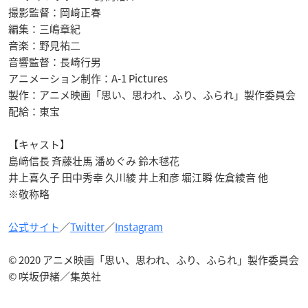
撮影監督：岡﨑正春
編集：三嶋章紀
音楽：野見祐二
音響監督：長崎行男
アニメーション制作：A-1 Pictures
製作：アニメ映画「思い、思われ、ふり、ふられ」製作委員会
配給：東宝
【キャスト】
島﨑信長 斉藤壮馬 潘めぐみ 鈴木毬花
井上喜久子 田中秀幸 久川綾 井上和彦 堀江瞬 佐倉綾音 他
※敬称略
公式サイト
／
Twitter
／
Instagram
© 2020 アニメ映画「思い、思われ、ふり、ふられ」製作委員会
© 咲坂伊緒／集英社