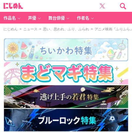
に
じ
め
ん
作品名
声優
舞台俳優
作者名
にじめん
>
ニュース
>
思い、思われ、ふり、ふられ
> アニメ映画『ふりふら