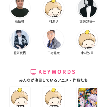
稲田徹
村瀬歩
諏訪部順一
花江夏樹
三宅健太
小林沙苗
KEYWORDS
みんなが注目しているアニメ・作品たち