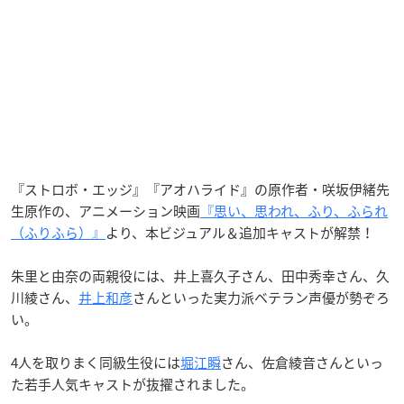
『ストロボ・エッジ』『アオハライド』の原作者・咲坂伊緒先
生原作の、アニメーション映画
『思い、思われ、ふり、ふられ
（ふりふら）』
より、本ビジュアル＆追加キャストが解禁！
朱里と由奈の両親役には、井上喜久子さん、田中秀幸さん、久
川綾さん、
井上和彦
さんといった実力派ベテラン声優が勢ぞろ
い。
4人を取りまく同級生役には
堀江瞬
さん、佐倉綾音さんといっ
た若手人気キャストが抜擢されました。