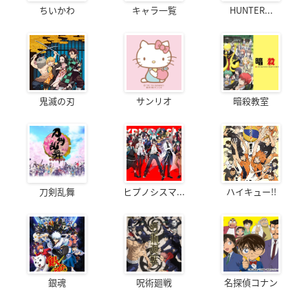
ちいかわ
キャラ一覧
HUNTER...
鬼滅の刃
サンリオ
暗殺教室
刀剣乱舞
ヒプノシスマ...
ハイキュー!!
銀魂
呪術廻戦
名探偵コナン