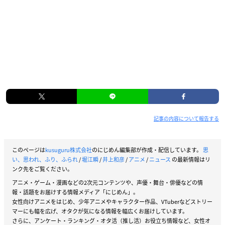
記事の内容について報告する
このページは
kusuguru株式会社
のにじめん編集部が作成・配信しています。
思
い、思われ、ふり、ふられ
/
堀江瞬
/
井上和彦
/
アニメ
/
ニュース
の最新情報はリ
ンク先をご覧ください。
アニメ・ゲーム・漫画などの2次元コンテンツや、声優・舞台・俳優などの情
報・話題をお届けする情報メディア「にじめん」。
女性向けアニメをはじめ、少年アニメやキャラクター作品、VTuberなどストリー
マーにも幅を広げ、オタクが気になる情報を幅広くお届けしています。
さらに、アンケート・ランキング・オタ活（推し活）お役立ち情報など、女性オ