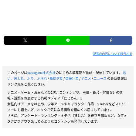
記事の内容について報告する
このページは
kusuguru株式会社
のにじめん編集部が作成・配信しています。
思
い、思われ、ふり、ふられ
/
島﨑信長
/
斉藤壮馬
/
アニメ
/
ニュース
の最新情報は
リンク先をご覧ください。
アニメ・ゲーム・漫画などの2次元コンテンツや、声優・舞台・俳優などの情
報・話題をお届けする情報メディア「にじめん」。
女性向けアニメをはじめ、少年アニメやキャラクター作品、VTuberなどストリー
マーにも幅を広げ、オタクが気になる情報を幅広くお届けしています。
さらに、アンケート・ランキング・オタ活（推し活）お役立ち情報など、女性オ
タクがワクワク楽しめるようなコンテンツも発信しています。