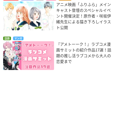
アニメ映画「ふりふら」メイン
キャスト登壇のスペシャルイベ
ント開催決定！原作者・咲坂伊
緒先生による描き下ろしイラス
ト公開
話題
マンガ
『アメトーーク！』ラブコメ漫
画サミットの紹介作品17選！話
題の推し活ラブコメから大人の
恋愛まで