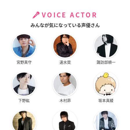
VOICE ACTOR
みんなが気になっている声優さん
宮野真守
速水奨
諏訪部順一
下野紘
木村昴
坂本真綾