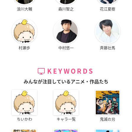
浪川大輔
森川智之
花江夏樹
村瀬歩
中村悠一
斉藤壮馬
KEYWORDS
みんなが注目しているアニメ・作品たち
ちいかわ
キャラ一覧
鬼滅の刃