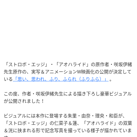
「ストロボ・エッジ」・「アオハライド」の原作者・咲坂伊緒
先生原作の、実写＆アニメーションW映画化の公開が決定して
いる
「思い、思われ、ふり、ふられ（ふりふら）」
。
この度、作者・咲坂伊緒先生による描き下ろし豪華ビジュアル
が公開されました！
ビジュアルには本作に登場する朱里・由奈・理央・和臣が、
「ストロボ・エッジ」の仁菜子＆蓮、「アオハライド」の双葉
＆洸に挟まれる形で記念写真を撮っている様子が描かれていま