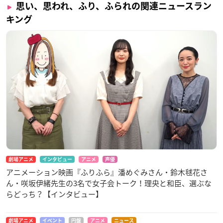
思い、思われ、ふり、ふられの関連ニュースラン
キング
劇場アニメ
インタビュー
アニメ
声優
アニメーション映画『ふりふら』潘めぐみさん・鈴木毬花さ
ん・咲坂伊緒先生の3名で女子会トーク！理央と和臣、選ぶな
らどっち？【インタビュー】
劇場アニメ
イベント
円盤
アニメ
ニュース