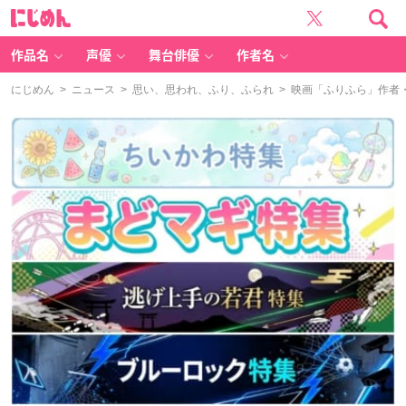
に
じ
め
ん
作品名
声優
舞台俳優
作者名
にじめん
>
ニュース
>
思い、思われ、ふり、ふられ
> 映画「ふりふら」作者