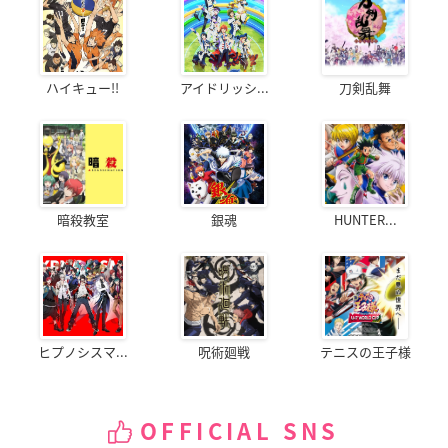
ハイキュー!!
アイドリッシ...
刀剣乱舞
暗殺教室
銀魂
HUNTER...
ヒプノシスマ...
呪術廻戦
テニスの王子様
OFFICIAL SNS