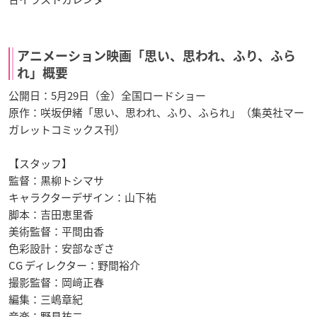
アニメーション映画「思い、思われ、ふり、ふら
れ」概要
公開日：5月29日（金）全国ロードショー
原作：咲坂伊緒「思い、思われ、ふり、ふられ」（集英社マー
ガレットコミックス刊）
【スタッフ】
監督：黒柳トシマサ
キャラクターデザイン：山下祐
脚本：吉田恵里香
美術監督：平間由香
色彩設計：安部なぎさ
CG ディレクター：野間裕介
撮影監督：岡﨑正春
編集：三嶋章紀
音楽：野見祐二