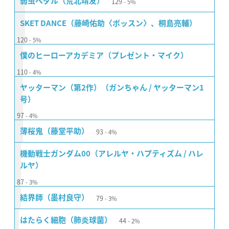
129
弱虫ペダル（荒北靖友）
5%
SKET DANCE（藤崎佑助〈ボッスン〉、桐島亮輔）
120
5%
僕のヒーローアカデミア（プレゼント・マイク）
110
4%
ヤッターマン（第2作）（ガンちゃん / ヤッターマン1
号）
97
4%
93
薄桜鬼（藤堂平助）
4%
機動戦士ガンダム00（アレルヤ・ハプティズム / ハレ
ルヤ）
87
3%
79
結界師（墨村良守）
3%
44
はたらく細胞（肺炎球菌）
2%