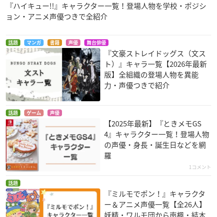
『ハイキュー!!』キャラクター一覧！登場人物を学校・ポジシ
ョン・アニメ声優つきで全紹介
話題
マンガ
書籍
声優
舞台俳優
『文豪ストレイドッグス（文ス
ト）』キャラ一覧【2026年最新
版】全組織の登場人物を異能
力・声優つきで紹介
話題
ゲーム
声優
【2025年最新】『ときメモGS
4』キャラクター一覧！登場人物
の声優・身長・誕生日などを網
羅
1コメント
話題
『ミルモでポン！』キャラクタ
ー＆アニメ声優一覧【全26人】
妖精・ワルモ団から南楓・結木