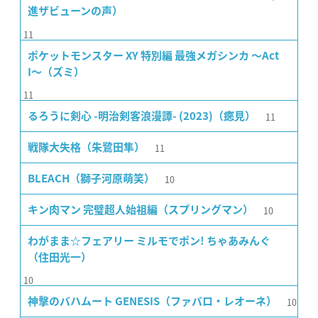
進ザビューンの声）
11
ポケットモンスター XY 特別編 最強メガシンカ 〜Act
I〜（ズミ）
11
11
るろうに剣心 -明治剣客浪漫譚- (2023)（癋見）
11
戦隊大失格（朱鷺田隼）
10
BLEACH（獅子河原萌笑）
10
キン肉マン 完璧超人始祖編（スプリングマン）
わがまま☆フェアリー ミルモでポン! ちゃあみんぐ
（住田光一）
10
10
神撃のバハムート GENESIS（ファバロ・レオーネ）