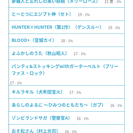
21
票
夢職人と忘れじの黒い妖精（メリーローズ）
1%
19
とーとつにエジプト神（セト）
1%
19
HUNTER×HUNTER（第2作）（ゲンスルー）
1%
18
BLOOD+（宮城カイ）
1%
17
よふかしのうた（秋山昭人）
1%
パンティ&ストッキングwithガーターベルト（ブリー
ファス・ロック）
17
1%
17
キルラキル（犬牟田宝火）
1%
16
あらしのよるに 〜ひみつのともだち〜（ガブ）
1%
16
ゾンビランドサガ（警察官A）
1%
16
おそ松さん（村上光司）
1%