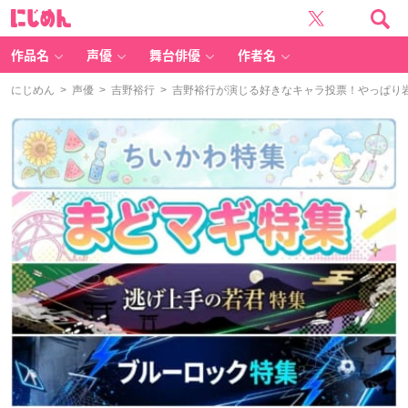
に
じ
め
ん
作品名
声優
舞台俳優
作者名
にじめん
>
声優
>
吉野裕行
> 吉野裕行が演じる好きなキャラ投票！やっぱり