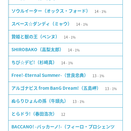
14
ソウルイーター（オックス・フォード）
1%
14
スペース☆ダンディ（ミャウ）
1%
14
贄姫と獣の王（ベンヌ）
1%
14
SHIROBAKO（高梨太郎）
1%
14
ちび☆デビ!（杉崎真）
1%
13
Free!-Eternal Summer-（世良忠典）
1%
13
アルゴナビス from BanG Dream!（五島岬）
1%
13
ぬらりひょんの孫（牛頭丸）
1%
12
とらドラ!（春田浩次）
BACCANO! -バッカーノ!-（フィーロ・プロシェンツ