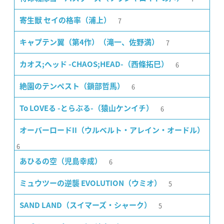
7
寄生獣 セイの格率（浦上）
7
キャプテン翼（第4作）（滝一、佐野満）
6
カオス;ヘッド -CHAOS;HEAD-（西條拓巳）
6
絶園のテンペスト（鎖部哲馬）
6
To LOVEる -とらぶる-（猿山ケンイチ）
オーバーロードII（ウルベルト・アレイン・オードル）
6
6
あひるの空（児島幸成）
5
ミュウツーの逆襲 EVOLUTION（ウミオ）
5
SAND LAND（スイマーズ・シャーク）