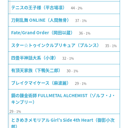
44
テニスの王子様（平古場凛）
2%
37
刀剣乱舞 ONLINE（人間無骨）
1%
36
Fate/Grand Order（岡田以蔵）
1%
35
スター☆トゥインクルプリキュア（プルンス）
1%
32
四畳半神話大系（小津）
1%
30
有頂天家族（下鴨矢二郎）
1%
29
ブレイクマイケース（麻波麗）
1%
鋼の錬金術師 FULLMETAL ALCHEMIST（ゾルフ・J・
キンブリー）
29
1%
ときめきメモリアル Girl's Side 4th Heart（御影小次
郎）