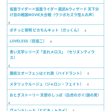
仮面ライダー×仮面ライダー 鎧武&ウィザード 天下分
け目の戦国MOVIE大合戦（ウツボカズラ怪人の声）
4
4
ポチっと発明 ピカちんキット（ガッくん）
4
LOVELESS（目瑶二）
青い文学シリーズ「走れメロス」（セリヌンティウ
ス）
4
4
魔術士オーフェンはぐれ旅（ハイドラント）
4
メタリックルージュ（ジャロン・フェイト）
おとぎストーリー 天使のしっぽ（白虎のガイ/謎の男）
4
4
ヴァンドレッド（ヒビキ・トカイ）