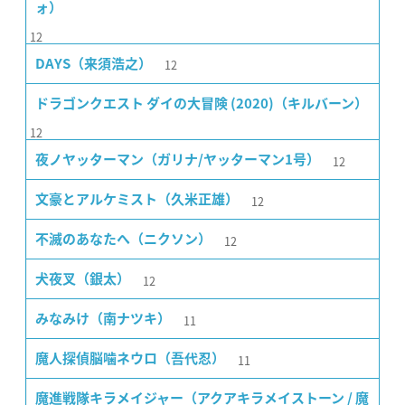
ォ）
12
12
DAYS（来須浩之）
ドラゴンクエスト ダイの大冒険 (2020)（キルバーン）
12
12
夜ノヤッターマン（ガリナ/ヤッターマン1号）
12
文豪とアルケミスト（久米正雄）
12
不滅のあなたへ（ニクソン）
12
犬夜叉（銀太）
11
みなみけ（南ナツキ）
11
魔人探偵脳噛ネウロ（吾代忍）
魔進戦隊キラメイジャー（アクアキラメイストーン / 魔