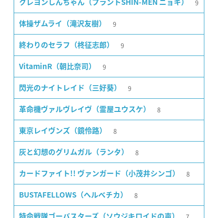
9
クレヨンしんちゃん（プラントSHIN-MEN ニョキ）
9
体操ザムライ（滝沢友樹）
9
終わりのセラフ（柊征志郎）
9
VitaminR（朝比奈司）
9
閃光のナイトレイド（三好葵）
8
革命機ヴァルヴレイヴ（霊屋ユウスケ）
8
東京レイヴンズ（鏡伶路）
8
灰と幻想のグリムガル（ランタ）
8
カードファイト!! ヴァンガード（小茂井シンゴ）
8
BUSTAFELLOWS（ヘルベチカ）
7
特命戦隊ゴーバスターズ（ソウジキロイドの声）