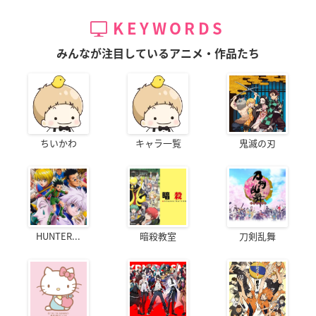
KEYWORDS
みんなが注目しているアニメ・作品たち
ちいかわ
キャラ一覧
鬼滅の刃
HUNTER...
暗殺教室
刀剣乱舞