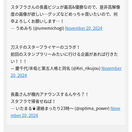
スタフラさんの長義ビジュが最高&優勝なので、是非高解像
度の画像が欲しい…グッズなどめっちゃ買いたいので、何
卒よろしくお願いします…！
— うめみち (@umemichogi)
November 20, 2024
刀ステのスターフライヤーのコラボ！
前回のスタンプラリーみたいに行ける企画があれば行きた
い！！！
— 慶千代/🦋垢と第五人格と同名 (@Kei_rikujou)
November
20, 2024
長義さんが機内アナウンスするんやろ？！
スタフラで帰省せねば！
— いたまる🍵連絡まったり23時～ (@optima_power)
Nove
mber 20, 2024