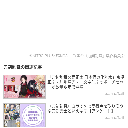
©NITRO PLUS･EXNOA LLC/舞台『刀剣乱舞』製作委員会
刀剣乱舞の関連記事
「刀剣乱舞×菊正宗 日本酒の化粧水」京極
正宗・加州清光・一文字則宗のポーチセッ
トが数量限定で登場
2024年11月20日
『刀剣乱舞』カラオケで高得点を取りそう
な刀剣男士といえば？【アンケート】
2024年11月17日