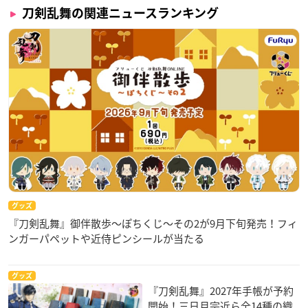
刀剣乱舞の関連ニュースランキング
グッズ
『刀剣乱舞』御伴散歩～ぽちくじ～その2が9月下旬発売！フィ
ンガーパペットや近侍ピンシールが当たる
グッズ
『刀剣乱舞』2027年手帳が予約
開始！三日月宗近ら全14種の織