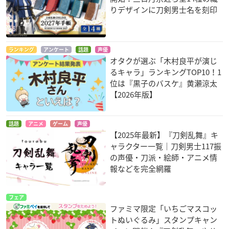
りデザインに刀剣男士名を刻印
ランキング
アンケート
話題
声優
オタクが選ぶ「木村良平が演じ
るキャラ」ランキングTOP10！1
位は『黒子のバスケ』黄瀬涼太
【2026年版】
話題
アニメ
ゲーム
声優
【2025年最新】『刀剣乱舞』キ
ャラクター一覧｜刀剣男士117振
の声優・刀派・絵師・アニメ情
報などを完全網羅
フェア
ファミマ限定「いちごマスコッ
トぬいぐるみ」スタンプキャン