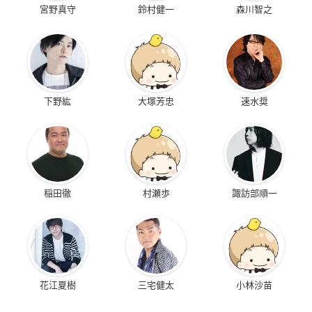
宮野真守
鈴村健一
森川智之
下野紘
大塚芳忠
速水奨
稲田徹
村瀬歩
諏訪部順一
花江夏樹
三宅健太
小林沙苗