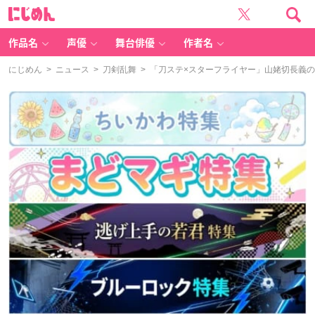
に
じ
め
ん
作品名
声優
舞台俳優
作者名
にじめん
>
ニュース
>
刀剣乱舞
> 「刀ステ×スターフライヤー」山姥切長義