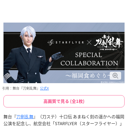
引用：舞台『刀剣乱舞』
公式X
高画質で見る (全1枚)
舞台『
刀剣乱舞
』（刀ステ）十口伝 あまねく刻の遥かへの福岡
公演を記念し、航空会社「STARFLYER（スターフライヤー）」