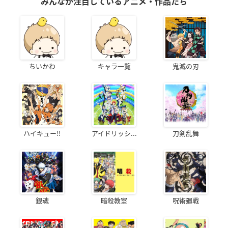
みんなが注目しているアニメ・作品たち
ちいかわ
キャラ一覧
鬼滅の刃
ハイキュー!!
アイドリッシ...
刀剣乱舞
銀魂
暗殺教室
呪術廻戦