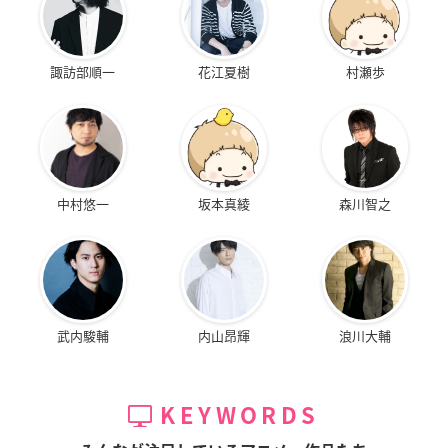
諏訪部順一
花江夏樹
村瀬歩
中村悠一
坂本真綾
森川智之
武内駿輔
内山昂輝
浪川大輔
KEYWORDS