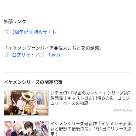
外部リンク
3周年記念 特設サイト
『イケメンヴァンパイア◆偉人たちと恋の誘惑』
公式サイト
／
Twitter
イケメンシリーズの関連記事
シチュCD『秘密のカンケイ』シリーズ第2
弾発売！キャストは古川慎さん&「ロミジ
ュリ」ベースの物語
2020年6月24日
イケメンシリーズ最新作『イケメン王子 美
女と野獣の最後の恋』7月1日にリリース決
定！