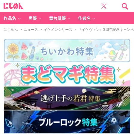
に
じ
め
ん
作品名
声優
舞台俳優
作者名
にじめん
>
ニュース
>
イケメンシリーズ
> 『イケヴァン』3周年記念キャン