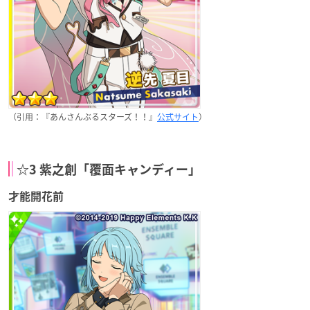
（引用：『あんさんぶるスターズ！！』
公式サイト
）
☆3 紫之創「覆面キャンディー」
才能開花前