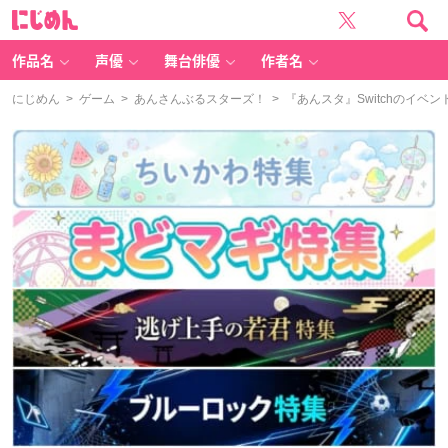
に
じ
め
ん
作品名
声優
舞台俳優
作者名
にじめん
>
ゲーム
>
あんさんぶるスターズ！
> 『あんスタ』Switchのイ