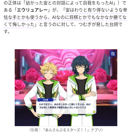
の正体は「幼かった宙との対話によって自我をもったAI」）で
ある「
」が、「
宙はわりと有り得ないような卑
エウリュアレー
怯な手とかも使うから、AIなのに将棋とかでもなかなか勝てな
くて悔しかった
」と言うのに対して、つむぎが発した台詞で
す。
（引用：『あんさんぶるスターズ！！』アプリ）