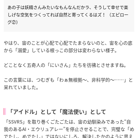
あの子は妖精さんみたいなもんなんだかラ、そうして幸せで楽
しげな空気をつくってれば自然と寄ってくるはズ！ （エピロー
グ②）
やはり、宙のことが心配で心配でたまらないのと、宙を心の底
から「溺愛」している根っこの部分は変わらない様子。
どことなく五奇人の「にいさん」たちを彷彿とさせますね。
この言葉には、つむぎも「わぁ無根拠～、非科学的～……」と
呆れていました。
「アイドル」として「魔法使い」として
「SSVRS」を取り巻くごたごたは、宙の幼馴染みであった“自
我のあるAI・エウリュアレー”を停止させることで、完璧な「め
でたし、めでたし」ではないにしろ、解決したかのように思え