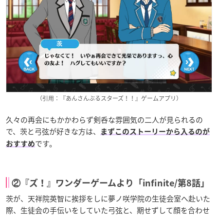
（引用：『あんさんぶるスターズ！！』ゲームアプリ）
久々の再会にもかかわらず剣呑な雰囲気の二人が見られるの
で、茨と弓弦が好きな方は、
まずこのストーリーから入るのが
です。
おすすめ
②『ズ！』ワンダーゲームより「infinite/第8話」
茨が、天祥院英智に挨拶をしに夢ノ咲学院の生徒会室へ赴いた
際、生徒会の手伝いをしていた弓弦と、期せずして顔を合わせ