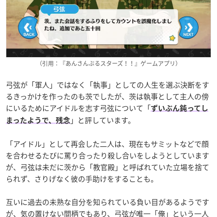
（引用：『あんさんぶるスターズ！！』ゲームアプリ）
弓弦が「軍人」ではなく「執事」としての人生を選ぶ決断をす
るきっかけを作ったのも茨でしたが、茨は執事として主人の傍
にいるためにアイドルを志す弓弦について「
ずいぶん鈍ってし
」と評しています。
まったようで、残念
「アイドル」として再会した二人は、現在もサミットなどで顔
を合わせるたびに罵り合ったり殺し合いをしようとしています
が、弓弦は未だに茨から「教官殿」と呼ばれていた立場を捨て
られず、さりげなく彼の手助けをすることも。
互いに過去の未熟な自分を知られている負い目があるようです
が、気の置けない間柄でもあり、
弓弦が唯一「俺」という一人