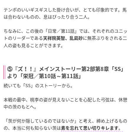
テンポのいいギスギスした掛け合いが、とても印象的です。馬
は合わないものの、息はぴったり合う二人。
ちなみに、この後の「日常／第11話」では、それぞれのユニッ
トのリーダーである
に無茶ぶりをされる二
天祥院英智、乱凪砂
人の姿も見ることができます。
⑤『ズ！！』メインストーリー第2部第8章「SS」
より「栄冠／第10話～第11話」
続いても「SS」のストーリーから。
本戦の最中、桃李の姿が見えないことを心配した弓弦は、休憩
中の茨のもとへ。
「茨が何か隠しているのではないか」と考え、締め上げるもの
の、本当に何も知らない茨は
。
素を忘れて思い切りキレます