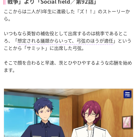
戦争」より「Social field／第92話」
ここからは二人が3年生に進級した『ズ！！』のストーリーか
ら。
いつもなら英智の補佐役として出席するのは桃李であるとこ
ろ、「
想定される議題からいって、弓弦のほうが適任
」という
ことから「サミット」に出席した弓弦。
そこで顔を合わると早速、茨とひやひやするような応酬を始め
ます。