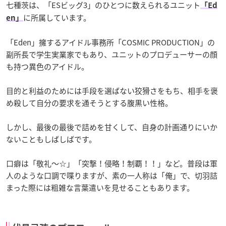
七種茨は、「ESビッグ3」のひとつに数えられるユニット
「Ed
に所属しています。
en」
「Eden」擁するアイドル事務所「COSMIC PRODUCTION」の
副所長で学生実業家でもあり、ユニットのプロデューサーの顔
も持つ異色のアイドル。
目的と利益のためには手段を選ばない狡猾さをもち、相手を褒
め殺して自分の要求を通そうとする腹黒い性格。
しかし、最後の最後で詰めを甘くして、自身の計画通りにいか
ないこともしばしばです。
口癖は「敬礼～☆」「突撃！侵略！制覇！！」など。普段は軍
人のような口調で喋りますが、素の一人称は「俺」で、切羽詰
まった際には粗雑な言葉遣いを見せることもあります。