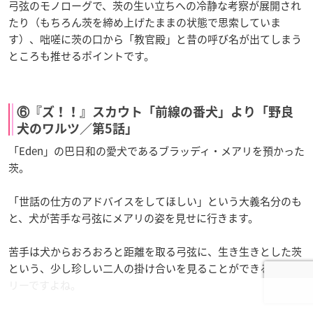
弓弦のモノローグで、茨の生い立ちへの冷静な考察が展開され
たり（もちろん茨を締め上げたままの状態で思索していま
す）、咄嗟に茨の口から「教官殿」と昔の呼び名が出てしまう
ところも推せるポイントです。
⑥『ズ！！』スカウト「前線の番犬」より「野良
犬のワルツ／第5話」
「Eden」の巴日和の愛犬であるブラッディ・メアリを預かった
茨。
「世話の仕方のアドバイスをしてほしい」という大義名分のも
と、犬が苦手な弓弦にメアリの姿を見せに行きます。
苦手は犬からおろおろと距離を取る弓弦に、生き生きとした茨
という、少し珍しい二人の掛け合いを見ることができるストー
リーですよね。