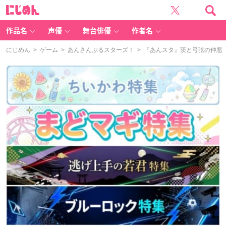
に
じ
め
ん
作品名
声優
舞台俳優
作者名
にじめん
>
ゲーム
>
あんさんぶるスターズ！
> 『あんスタ』茨と弓弦の仲悪