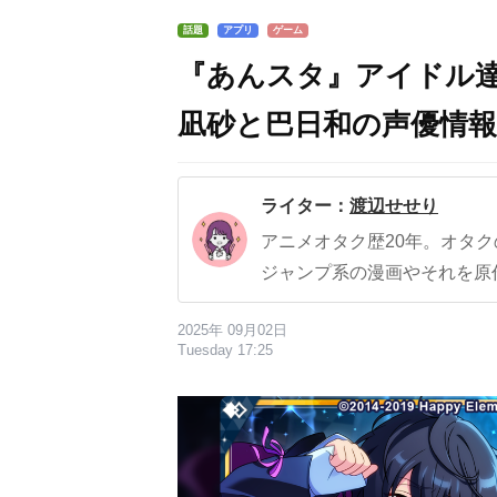
話題
アプリ
ゲーム
『あんスタ』アイドル
凪砂と巴日和の声優情報
ライター：
渡辺せせり
アニメオタク歴20年。オタ
ジャンプ系の漫画やそれを原
2025年 09月02日
Tuesday 17:25