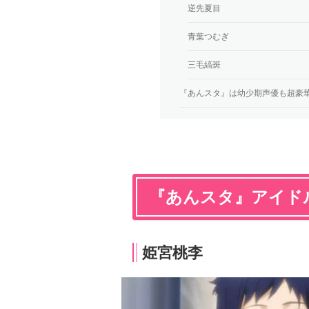
逆先夏目
青葉つむぎ
三毛縞斑
『あんスタ』は幼少期声優も超豪
『あんスタ』アイド
姫宮桃李