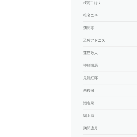
桜河こはく
椎名ニキ
朔間零
乙狩アドニス
蓮巳敬人
神崎颯馬
鬼龍紅郎
朱桜司
瀬名泉
鳴上嵐
朔間凛月