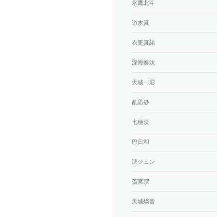
氷鷹北斗
遊木真
衣更真緒
深海奏汰
天城一彩
乱凪砂
七種茨
巴日和
漣ジュン
斎宮宗
天城燐音