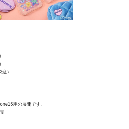
込）
込）
税込）
）
Phone16用の展開です。
販売