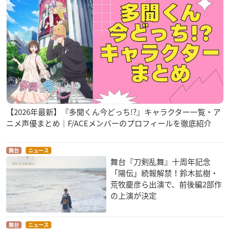
【2026年最新】『多聞くん今どっち!?』キャラクター一覧・ア
ニメ声優まとめ｜F/ACEメンバーのプロフィールを徹底紹介
舞台
ニュース
舞台『刀剣乱舞』十周年記念
「陽伝」続報解禁！鈴木拡樹・
荒牧慶彦ら出演で、前後編2部作
の上演が決定
舞台
ニュース