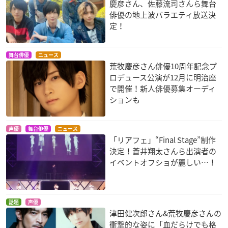
慶彦さん、佐藤流司さんら舞台
俳優の地上波バラエティ放送決
定！
舞台俳優
ニュース
荒牧慶彦さん俳優10周年記念プ
ロデュース公演が12月に明治座
で開催！新人俳優募集オーディ
ションも
声優
舞台俳優
ニュース
「リアフェ」“Final Stage”制作
決定！蒼井翔太さんら出演者の
イベントオフショが麗しい…！
話題
声優
津田健次郎さん&荒牧慶彦さんの
衝撃的な姿に「血だらけでも格