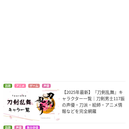
話題
アニメ
ゲーム
声優
【2025年最新】『刀剣乱舞』キ
ャラクター一覧｜刀剣男士117振
の声優・刀派・絵師・アニメ情
報などを完全網羅
話題
声優
舞台俳優