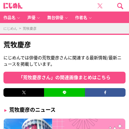
に
じ
め
ん
作品名
声優
舞台俳優
作者名
にじめん
> 荒牧慶彦
荒牧慶彦
にじめんでは俳優の荒牧慶彦さんに関連する最新情報/最新ニ
ュースを掲載しています。
「荒牧慶彦さん」の関連画像まとめはこちら
荒牧慶彦のニュース