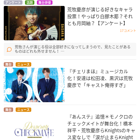
アンケート
話題
舞台俳優
荒牧慶彦が演じる好きなキャラ
投票！やっぱり白膠木簓？それ
とも月岡紬？【アンケート】
17コメント
荒牧さんが演じる役は全部好きになってしまうので、見たことがある
ものはどれも外せません！ …
舞台
ニュース
『チェリまほ』ミュージカル
化！安達は松田凌、黒沢は荒牧
慶彦で「キャスト俺得すぎ」
舞台
ニュース
『あんステ』追憶＊モノクロの
チェックメイトが舞台化！橋本
祥平・荒牧慶彦らKnightsのキャ
ス変なしで「涙が止まらKnight