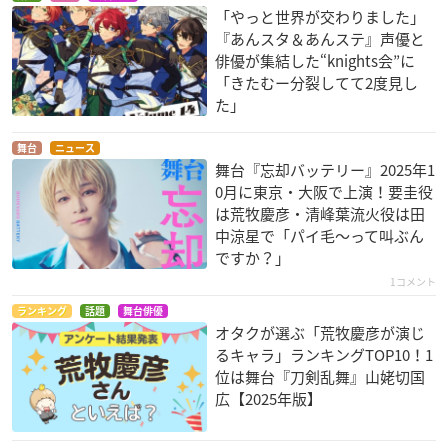
「やっと世界が交わりました」
『あんスタ＆あんステ』声優と
俳優が集結した“knights会”に
「きたむー分裂してて2度見し
た」
舞台
ニュース
舞台『忘却バッテリー』2025年1
0月に東京・大阪で上演！要圭役
は荒牧慶彦・清峰葉流火役は田
中涼星で「パイ毛〜って叫ぶん
ですか？」
1コメント
ランキング
話題
舞台俳優
オタクが選ぶ「荒牧慶彦が演じ
るキャラ」ランキングTOP10！1
位は舞台『刀剣乱舞』山姥切国
広【2025年版】