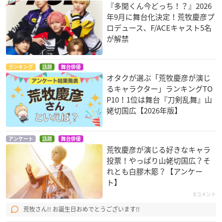
『多聞くん今どっち！？』2026
年9月に舞台化決定！荒牧慶彦プ
ロデュース、F/ACEキャスト5名
が解禁
ランキング
話題
舞台俳優
オタクが選ぶ「荒牧慶彦が演じ
るキャラクター」ランキングTO
P10！1位は舞台『刀剣乱舞』山
姥切国広【2026年版】
アンケート
話題
舞台俳優
荒牧慶彦が演じる好きなキャラ
投票！やっぱり山姥切国広？そ
れとも白膠木簓？【アンケー
ト】
8コメント
荒牧さん!! お誕生日おめでとうございます!!