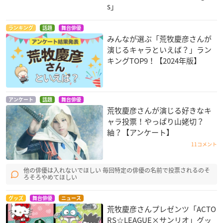
s」
ランキング
話題
舞台俳優
みんなが選ぶ「荒牧慶彦さんが
演じるキャラといえば？」ラン
キングTOP9！【2024年版】
アンケート
話題
舞台俳優
荒牧慶彦さんが演じる好きなキ
ャラ投票！やっぱり山姥切？
紬？【アンケート】
11コメント
他の俳優は入れないでほしい 毎回特定の俳優の名前で投票されるのそ
ろそろやめてほしい
グッズ
舞台俳優
ニュース
荒牧慶彦さんプレゼンツ「ACTO
RS☆LEAGUE×サンリオ」グッ