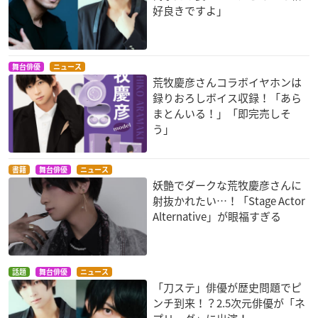
好良きですよ」
舞台俳優
ニュース
荒牧慶彦さんコラボイヤホンは
録りおろしボイス収録！「あら
まとんいる！」「即完売しそ
う」
書籍
舞台俳優
ニュース
妖艶でダークな荒牧慶彦さんに
射抜かれたい…！「Stage Actor
Alternative」が眼福すぎる
話題
舞台俳優
ニュース
「刀ステ」俳優が歴史問題でピ
ンチ到来！？2.5次元俳優が「ネ