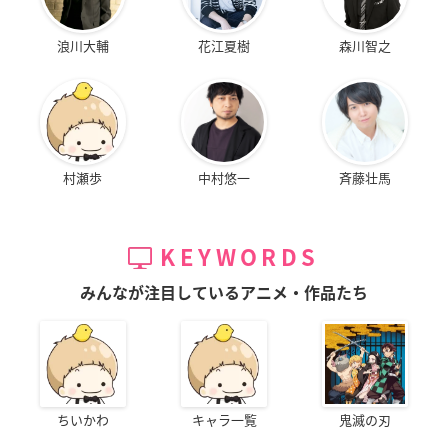
浪川大輔
花江夏樹
森川智之
村瀬歩
中村悠一
斉藤壮馬
KEYWORDS
みんなが注目しているアニメ・作品たち
ちいかわ
キャラ一覧
鬼滅の刃