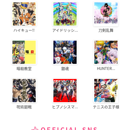
ハイキュー!!
アイドリッシ...
刀剣乱舞
暗殺教室
銀魂
HUNTER...
呪術廻戦
ヒプノシスマ...
テニスの王子様
OFFICIAL SNS