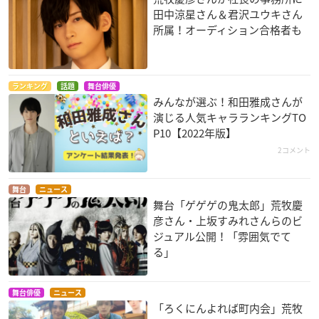
田中涼星さん＆君沢ユウキさん
所属！オーディション合格者も
ランキング
話題
舞台俳優
みんなが選ぶ！和田雅成さんが
演じる人気キャラランキングTO
P10【2022年版】
2コメント
舞台
ニュース
舞台「ゲゲゲの鬼太郎」荒牧慶
彦さん・上坂すみれさんらのビ
ジュアル公開！「雰囲気でて
る」
舞台俳優
ニュース
「ろくにんよれば町内会」荒牧