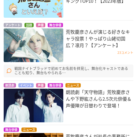
キングTOP10！【2023年版】
アンケート
話題
声優
舞台俳優
荒牧慶彦さんが演じる好きなキ
ャラ投票！やっぱり山姥切国
広？凛月？【アンケート】
23コメント
戦国ナイトブラッドで初めてお名前を拝見し、舞台化キャストである
ことも知り、舞台もやられる…
朗読劇
イベント
声優
舞台俳優
ニュース
朗読劇「天守物語」荒牧慶彦さ
んや下野紘さんら2.5次元俳優＆
声優陣が日替わりで登場！
舞台俳優
ニュース
荒牧慶彦さんが社長の事務所に