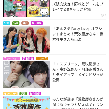
ズ販売決定！野球とゲームをプ
レイする8キャラが登場
2
写真
話題
舞台
舞台俳優
「あんステ Party Live」オフショ
ットまとめ！荒牧慶彦さん・橋
本祥平さんら出演
ファッション
舞台俳優
ニュース
「エスプリーク」荒牧慶彦さ
ん・高野洸さん・阿部顕嵐さん
とタイアップ！メインビジュが
公開
ランキング
話題
舞台俳優
みんなが選ぶ「荒牧慶彦さんが
演じるキャラといえば？」ラン