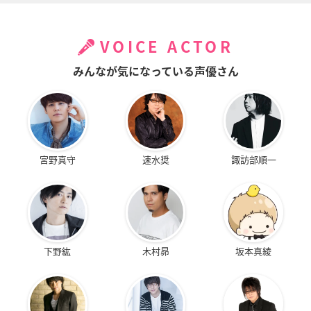
VOICE ACTOR
みんなが気になっている声優さん
宮野真守
速水奨
諏訪部順一
下野紘
木村昴
坂本真綾