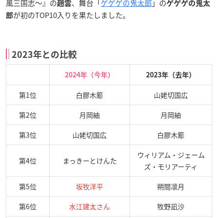
風三国志～』の
、舞台「
ゲゲゲの鬼太郎
」の
趙雲
ゲゲゲの鬼太
が初のTOP10入りを果たしました。
郎
2023年との比較
2024年（今年）
2023年（去年）
第1位
白膠木簓
山姥切国広
第2位
月岡紬
月岡紬
第3位
山姥切国広
白膠木簓
ウィリアム・ジェーム
第4位
まっきーとけんた
ズ・モリアーティ
第5位
坂牧洋平
朔間凛月
第6位
水江建太さん
牧野凪沙