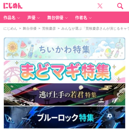
に
じ
め
ん
作品名
声優
舞台俳優
作者名
にじめん
>
舞台俳優
>
荒牧慶彦
> みんなが選ぶ「荒牧慶彦さんが演じるキャラ