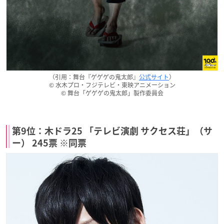
（引用：舞台『ゲゲゲの鬼太郎』
公式サイト
）
© 水木プロ・フジテレビ・東映アニメーション
© 舞台「ゲゲゲの鬼太郎」製作委員会
第9位：木ドラ25 「テレビ演劇 サクセス荘」（サ
ー） 245票 ※同票