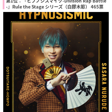
第1位：『ヒプノシスマイク-Division Rap Battle
-』Rule the Stage シリーズ（白膠木簓） 465票