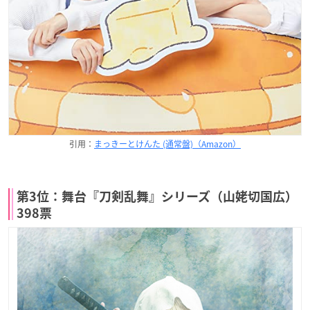
引用：
まっきーとけんた (通常盤)（Amazon）
第3位：舞台『刀剣乱舞』シリーズ（山姥切国広）
398票