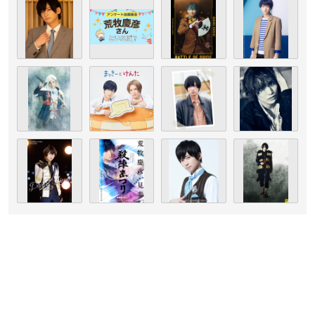
（引用：Pasture
公式サイト
）
荒牧慶彦
さんは東京都出身で、現在Pastureの代表取締役社長
を務めており、今年で34歳を迎えます。
劇団・HIROZより結成された音楽ユニット・HIROZ SEVEN+の
メンバーとして、2011年にメジャーデビューを果たした荒牧さ
ん。2012年より俳優として本格的に活動を開始しました。