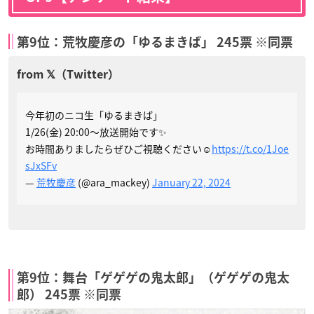
第9位：荒牧慶彦の「ゆるまきば」 245票 ※同票
今年初のニコ生「ゆるまきば」
1/26(金) 20:00～放送開始です✨
お時間ありましたらぜひご視聴ください☺️
https://t.co/1Joe
sJxSFv
—
荒牧慶彦
(@ara_mackey)
January 22, 2024
第9位：舞台「ゲゲゲの鬼太郎」（ゲゲゲの鬼太
郎） 245票 ※同票