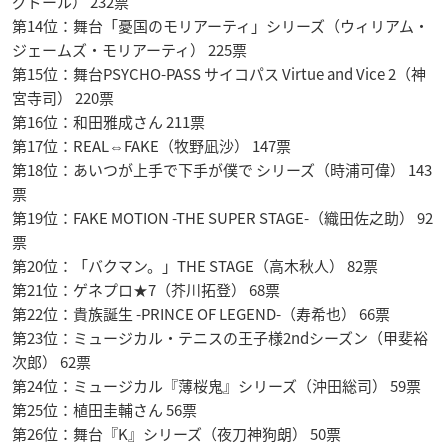
グドール） 232票
第14位：舞台「憂国のモリアーティ」シリーズ（ウィリアム・
ジェームズ・モリアーティ） 225票
第15位：舞台PSYCHO-PASS サイコパス Virtue and Vice 2（神
宮寺司） 220票
第16位：和田雅成さん 211票
第17位：REAL⇔FAKE（牧野凪沙） 147票
第18位：あいつが上手で下手が僕で シリーズ（時浦可偉） 143
票
第19位：FAKE MOTION -THE SUPER STAGE-（織田佐之助） 92
票
第20位：「バクマン。」THE STAGE（高木秋人） 82票
第21位：ゲネプロ★7（芥川拓登） 68票
第22位：貴族誕生 -PRINCE OF LEGEND-（寿希也） 66票
第23位：ミュージカル・テニスの王子様2ndシーズン（甲斐裕
次郎） 62票
第24位：ミュージカル『薄桜鬼』シリーズ（沖田総司） 59票
第25位：植田圭輔さん 56票
第26位：舞台『K』シリーズ（夜刀神狗朗） 50票