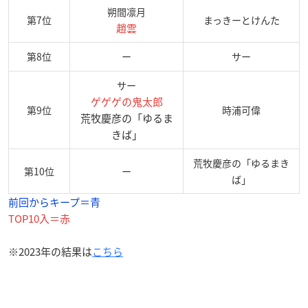
朔間凛月
第7位
まっきーとけんた
趙雲
第8位
ー
サー
サー
ゲゲゲの鬼太郎
第9位
時浦可偉
荒牧慶彦の「ゆるま
きば」
荒牧慶彦の「ゆるまき
第10位
ー
ば」
前回からキープ＝青
TOP10入＝赤
※2023年の結果は
こちら