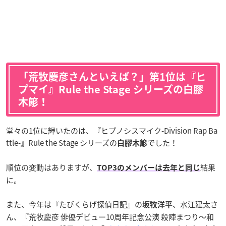
「荒牧慶彦さんといえば？」第1位は『ヒ
プマイ』Rule the Stage シリーズの白膠
木簓！
堂々の1位に輝いたのは、『ヒプノシスマイク-Division Rap Ba
ttle-』Rule the Stage シリーズの
でした！
白膠木簓
順位の変動はありますが、
結果
TOP3のメンバーは去年と同じ
に。
また、今年は『たびくらげ探偵日記』の
、水江建太さ
坂牧洋平
ん、『荒牧慶彦 俳優デビュー10周年記念公演 殺陣まつり～和