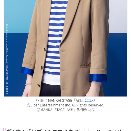
（引用：MANKAI STAGE『A3!』
公式X
）
ⒸLiber Entertainment Inc. All Rights Reserved.
ⒸMANKAI STAGE『A3!』製作委員会