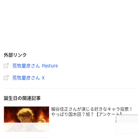
2017年には「初恋モンスター」で舞台単独初主演を務めるな
ど、数々の2.5次元作品でメインキャラクターを担当。
2021年には個人事務所Pastureを立ち上げるなど、今後の活躍
にも注目の大人気俳優さんです。
外部リンク
荒牧慶彦さん Pasture
荒牧慶彦さん X
誕生日の関連記事
細谷佳正さんが演じる好きなキャラ投票！
やっぱり国木田？旭？【アンケート】
2024年2月01日