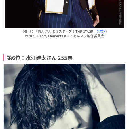
（引用：『あんさんぶるスターズ！THE STAGE』
公式X
）
©2021 Happy Elements K.K／あんステ製作委員会
第6位：水江建太さん 255票