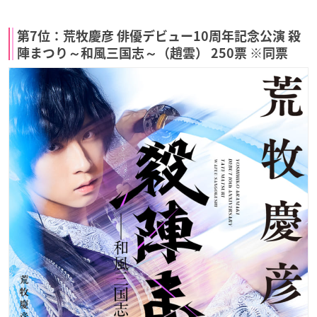
第7位：荒牧慶彦 俳優デビュー10周年記念公演 殺
陣まつり～和風三国志～（趙雲） 250票 ※同票