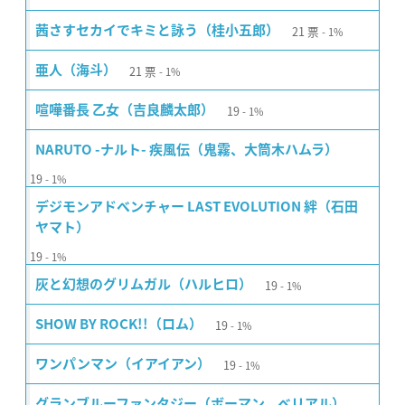
21
票
茜さすセカイでキミと詠う（桂小五郎）
1%
21
票
亜人（海斗）
1%
19
喧嘩番長 乙女（吉良麟太郎）
1%
NARUTO -ナルト- 疾風伝（鬼霧、大筒木ハムラ）
19
1%
デジモンアドベンチャー LAST EVOLUTION 絆（石田
ヤマト）
19
1%
19
灰と幻想のグリムガル（ハルヒロ）
1%
19
SHOW BY ROCK!!（ロム）
1%
19
ワンパンマン（イアイアン）
1%
グランブルーファンタジー（ボーマン、ベリアル）