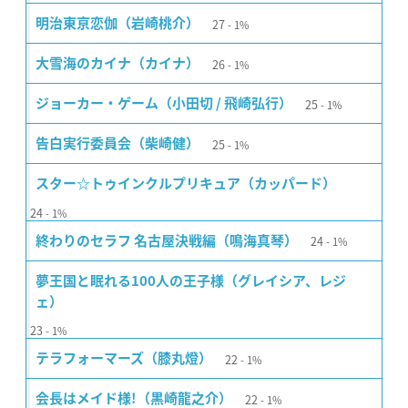
27
明治東亰恋伽（岩崎桃介）
1%
26
大雪海のカイナ（カイナ）
1%
25
ジョーカー・ゲーム（小田切 / 飛崎弘行）
1%
25
告白実行委員会（柴崎健）
1%
スター☆トゥインクルプリキュア（カッパード）
24
1%
24
終わりのセラフ 名古屋決戦編（鳴海真琴）
1%
夢王国と眠れる100人の王子様（グレイシア、レジ
ェ）
23
1%
22
テラフォーマーズ（膝丸燈）
1%
22
会長はメイド様!（黒崎龍之介）
1%