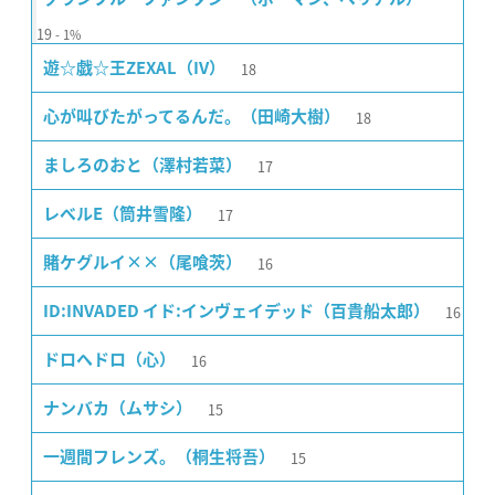
19
1%
18
遊☆戯☆王ZEXAL（IV）
18
心が叫びたがってるんだ。（田崎大樹）
17
ましろのおと（澤村若菜）
17
レベルE（筒井雪隆）
16
賭ケグルイ××（尾喰茨）
16
ID:INVADED イド:インヴェイデッド（百貴船太郎）
16
ドロヘドロ（心）
15
ナンバカ（ムサシ）
15
一週間フレンズ。（桐生将吾）