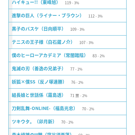
119
ハイキュー!!（東峰旭）
3%
112
進撃の巨人（ライナー・ブラウン）
3%
109
黒子のバスケ（日向順平）
3%
107
テニスの王子様（白石蔵ノ介）
3%
83
僕のヒーローアカデミア（常闇踏陰）
2%
77
鬼滅の刃（善逸の兄弟子）
2%
76
妖狐×僕SS（反ノ塚連勝）
2%
71
票
組長娘と世話係（霧島透）
2%
70
刀剣乱舞-ONLINE-（福島光忠）
2%
70
ツキウタ。（卯月新）
2%
斉木楠雄のΨ難（窪谷須亜蓮）