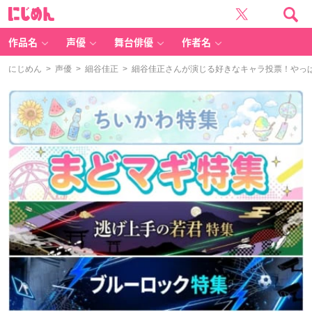
に
じ
め
ん
作品名
声優
舞台俳優
作者名
にじめん
>
声優
>
細谷佳正
> 細谷佳正さんが演じる好きなキャラ投票！やっ