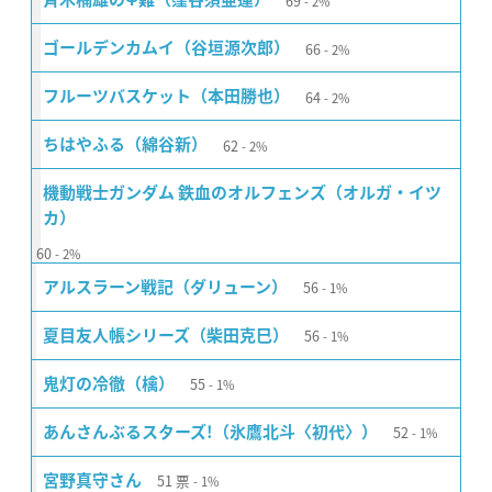
69
2%
66
ゴールデンカムイ（谷垣源次郎）
2%
64
フルーツバスケット（本田勝也）
2%
62
ちはやふる（綿谷新）
2%
機動戦士ガンダム 鉄血のオルフェンズ（オルガ・イツ
カ）
60
2%
56
アルスラーン戦記（ダリューン）
1%
56
夏目友人帳シリーズ（柴田克巳）
1%
55
鬼灯の冷徹（檎）
1%
52
あんさんぶるスターズ!（氷鷹北斗〈初代〉）
1%
51
票
宮野真守さん
1%