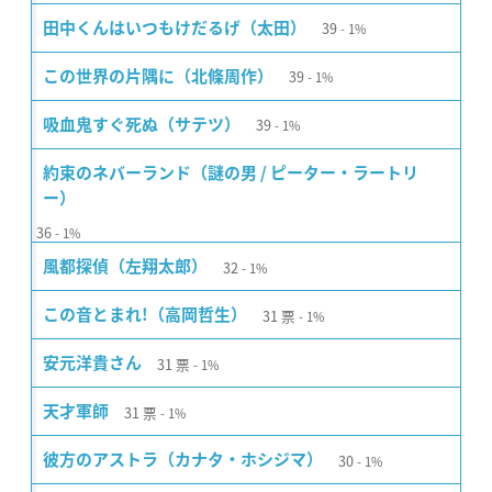
39
田中くんはいつもけだるげ（太田）
1%
39
この世界の片隅に（北條周作）
1%
39
吸血鬼すぐ死ぬ（サテツ）
1%
約束のネバーランド（謎の男 / ピーター・ラートリ
ー）
36
1%
32
風都探偵（左翔太郎）
1%
31
票
この音とまれ!（高岡哲生）
1%
31
票
安元洋貴さん
1%
31
票
天才軍師
1%
30
彼方のアストラ（カナタ・ホシジマ）
1%