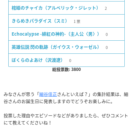
2
棺姫のチャイカ（アルベリック・ジレット）
1
票
きらめきパラダイス（スミ）
0
Echocalypse -緋紅の神約-（主人公〈男〉）
0
英雄伝説 閃の軌跡（ガイウス・ウォーゼル）
0
ぼくらのよあけ（沢渡遼）
総投票数: 3800
みなさんが思う「
細谷佳正
さんといえば？」の集計結果は、細
谷さんのお誕生日に発表しますのでどうぞお楽しみに。
投票した理由やエピソードなどがありましたら、ぜひコメント
にて教えてくださいね！