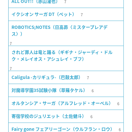
7
ALL OUT!!（赤山濯也）
7
イクシオン サーガ DT（ペット）
ROBOTICS;NOTES（日高昴〈ミスタープレアデ
ス〉）
7
されど罪人は竜と踊る（ギギナ・ジャーディ・ドル
ク・メレイオス・アシュレイ・ブフ）
7
7
Caligula -カリギュラ-（巴鼓太郎）
6
対魔導学園35試験小隊（草薙タケル）
6
オルタンシア・サーガ（アルフレッド・オーベル）
6
寄宿学校のジュリエット（土佐健斗）
6
Fairy gone フェアリーゴーン（ウルフラン・ロウ）