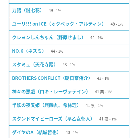
49
刀語（鑢七花）
1%
48
ユーリ!!! on ICE（オタベック・アルティン）
1%
44
クレヨンしんちゃん（野原せまし）
1%
44
NO.6（ネズミ）
1%
43
スタミュ（天花寺翔）
1%
43
BROTHERS CONFLICT（朝日奈侑介）
1%
41
票
神々の悪戯（ロキ・レーヴァテイン）
1%
41
票
半妖の夜叉姫（麒麟丸、希林理）
1%
41
票
スタンドマイヒーローズ（早乙女郁人）
1%
40
ダイヤのA（結城哲也）
1%