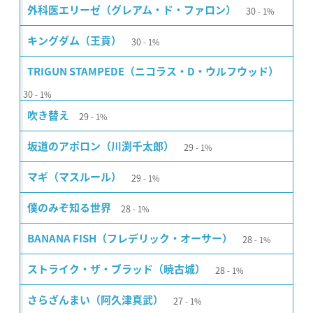
30
外科医エリーゼ（グレアム・ド・ファロン）
1%
30
キングダム（王賁）
1%
TRIGUN STAMPEDE（ニコラス・D・ウルフウッド）
30
1%
29
吹き替え
1%
29
坂道のアポロン（川渕千太郎）
1%
29
マギ（マスルール）
1%
28
僕のみぞ知る世界
1%
28
BANANA FISH（フレデリック・オーサー）
1%
28
ストライク・ザ・ブラッド（暁古城）
1%
27
さらざんまい（阿久津真武）
1%