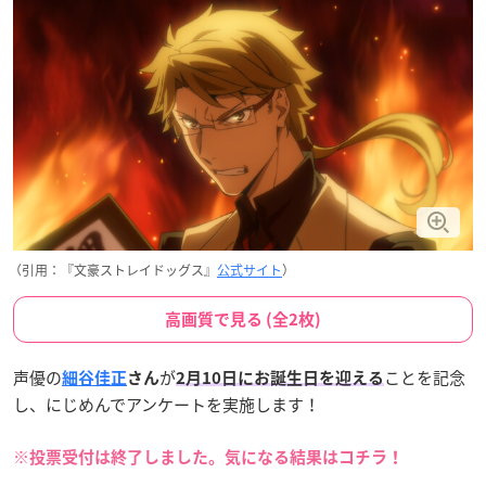
（引用：『文豪ストレイドッグス』
公式サイト
）
高画質で見る (全2枚)
声優の
が
ことを記念
細谷佳正
さん
2月10日にお誕生日を迎える
し、にじめんでアンケートを実施します！
※投票受付は終了しました。気になる結果はコチラ！