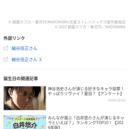
© 朝霧カフカ・春河35/KADOKAWA/文豪ストレイドッグス製作委員会
© 2022 朝霧カフカ・春河35／KADOKAWA
外部リンク
細谷佳正さん
細谷佳正さん X
誕生日の関連記事
神谷浩史さんが演じる好きなキャラ投票！
やっぱりリヴァイ？夏目？【アンケート】
2024年1月19日
みんなが選ぶ「白井悠介さんが演じるキャ
ラといえば？」ランキングTOP10！【202
4年版】