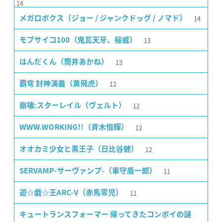
14
14
メガロボクス（ジョー / ジャンクドッグ / ノマド）
13
モブサイコ100（鬼瓦天牙、桜威）
13
はんだくん（筒井あかね）
12
覇穹 封神演義（黄飛虎）
12
崩壊:スターレイル（ヴェルト）
12
WWW.WORKING!!（斉木恒輝）
12
オオカミ少女と黒王子（日比谷健）
11
SERVAMP-サーヴァンプ-（車守盾一郎）
11
遊☆戯☆王ARC-V（赤馬零児）
キュートランスフォーマー 帰ってきたコンボイの謎