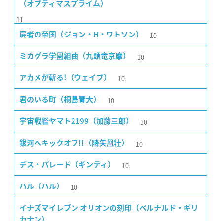
（オプティマスプライム）
11
10
屍者の帝国（ジョン・H・ワトソン）
10
ミカグラ学園組曲（九頭竜京摩）
10
アカメが斬る!（ウェイブ）
10
君のいる町（桐島青大）
10
宇宙戦艦ヤマト2199（加藤三郎）
10
銀河へキックオフ!!（降矢凰壮）
10
デス・パレード（ギンティ）
10
ハル（ハル）
イナズマイレブン オリオンの刻印（ベルナルド・ギリ
カナン）