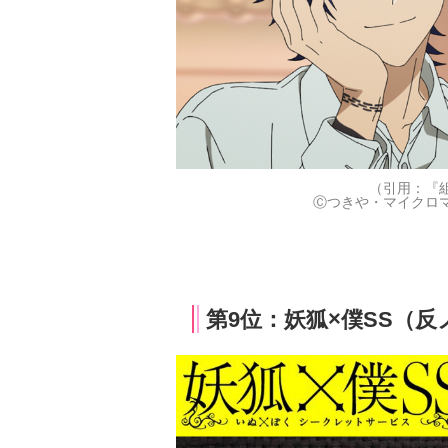
（引用：『
Ⓒつきや・マイクロ
第9位：妖狐×僕SS（反