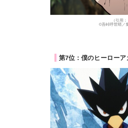
（引用：
©吾峠呼世晴／集
第7位：僕のヒーローア