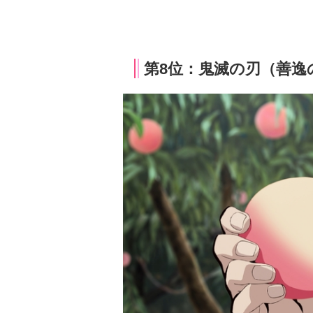
第8位：鬼滅の刃（善逸の