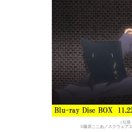
（引用
©藤原ここあ／スクウェアエ