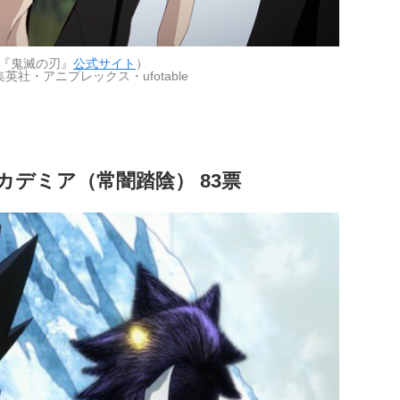
『鬼滅の刃』
公式サイト
）
英社・アニプレックス・ufotable
カデミア（常闇踏陰） 83票