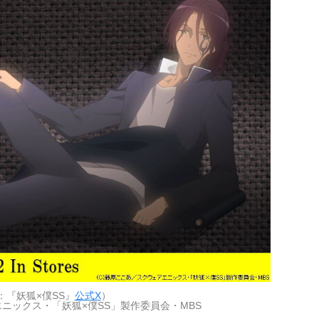
：『妖狐×僕SS』
公式X
）
ニックス・「妖狐×僕SS」製作委員会・MBS