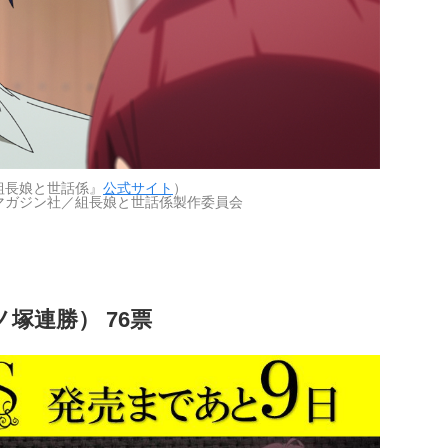
組長娘と世話係』
公式サイト
）
マガジン社／組長娘と世話係製作委員会
ノ塚連勝） 76票