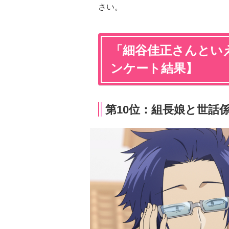
さい。
「細谷佳正さんといえ
ンケート結果】
第10位：組長娘と世話係