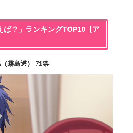
ば？」ランキングTOP10【ア
（霧島透） 71票