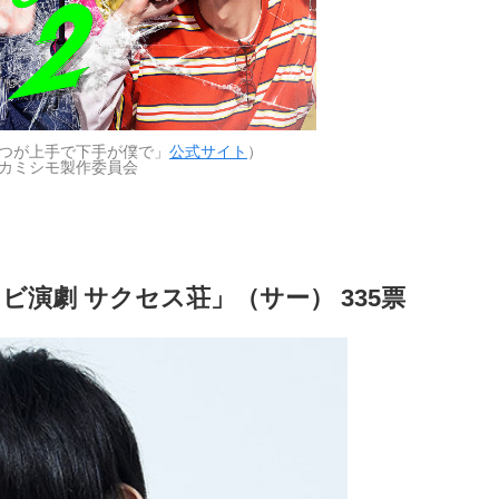
つが上手で下手が僕で」
公式サイト
）
 カミシモ製作委員会
レビ演劇 サクセス荘」（サー） 335票