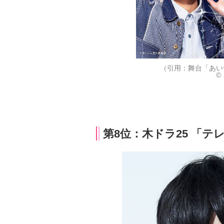
（引用：舞台「あい
©
第8位：木ドラ25 「テ