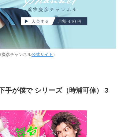
牧慶彦チャンネル
公式サイト
）
下手が僕で シリーズ（時浦可偉） 3