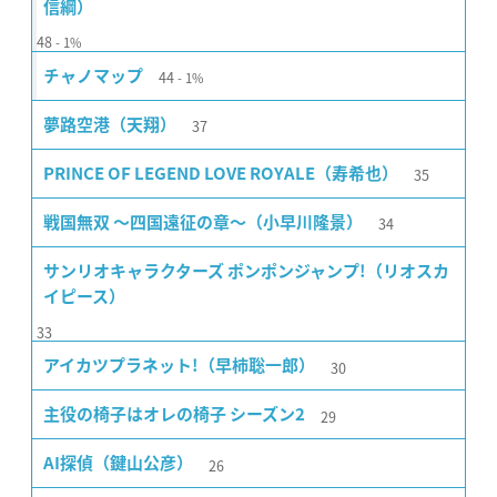
信綱）
48
1%
44
チャノマップ
1%
37
夢路空港（天翔）
35
PRINCE OF LEGEND LOVE ROYALE（寿希也）
34
戦国無双 〜四国遠征の章〜（小早川隆景）
サンリオキャラクターズ ポンポンジャンプ!（リオスカ
イピース）
33
30
アイカツプラネット!（早柿聡一郎）
29
主役の椅子はオレの椅子 シーズン2
26
AI探偵（鍵山公彦）