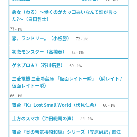
悪女（わる）〜働くのがカッコ悪いなんて誰が言っ
た?〜（白田哲士）
77
1%
72
恋、ランドリー。（小板勝）
1%
72
初恋モンスター（高橋奏）
1%
69
ゲネプロ★7（芥川拓登）
1%
三菱電機 三菱冷蔵庫 「仮面レイトー瞬」（瞬レイト /
仮面レイトー瞬）
66
1%
60
舞台『K』Lost Small World（伏見仁希）
1%
54
土方のスマホ（沖田総司の声）
1%
舞台『炎の蜃気楼昭和編』シリーズ（笠原尚紀 / 直江