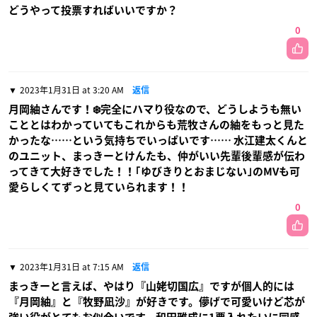
どうやって投票すればいいですか？
0
2023年1月31日 at 3:20 AM
返信
月岡紬さんです！❄️完全にハマり役なので、どうしようも無い
こととはわかっていてもこれからも荒牧さんの紬をもっと見た
かったな……という気持ちでいっぱいです…… 水江建太くんと
のユニット、まっきーとけんたも、仲がいい先輩後輩感が伝わ
ってきて大好きでした！！｢ゆびきりとおまじない｣のMVも可
愛らしくてずっと見ていられます！！
0
2023年1月31日 at 7:15 AM
返信
まっきーと言えば、やはり『山姥切国広』ですが個人的には
『月岡紬』と『牧野凪沙』が好きです。儚げで可愛いけど芯が