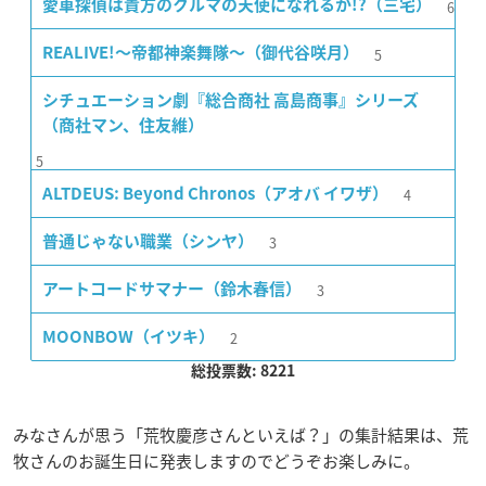
6
愛車探偵は貴方のクルマの天使になれるか!?（三宅）
5
REALIVE!〜帝都神楽舞隊〜（御代谷咲月）
シチュエーション劇『総合商社 高島商事』シリーズ
（商社マン、住友維）
5
4
ALTDEUS: Beyond Chronos（アオバ イワザ）
3
普通じゃない職業（シンヤ）
3
アートコードサマナー（鈴木春信）
2
MOONBOW（イツキ）
総投票数: 8221
みなさんが思う「荒牧慶彦さんといえば？」の集計結果は、荒
牧さんのお誕生日に発表しますのでどうぞお楽しみに。