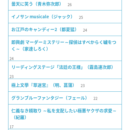
26
曇天に笑う（青木弥次郎）
25
イノサン musicale（ジャック）
24
お江戸のキャンディー2（都夏猛）
即興劇 マーダーミステリー～探偵はすべからく噓をつ
く～（家達しろく）
24
リーディングステージ「法廷の王様」（霧島連次郎）
23
23
極上文學『草迷宮』（明、菖蒲）
22
グランブルーファンタジー（フェール）
仁義なき婿取り ～私を支配したい極悪ヤクザの求愛～
（紀羅）
17