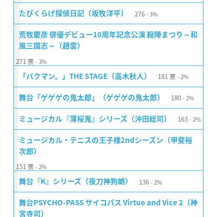
276
たびくらげ探偵日記（坂牧洋平）
3%
荒牧慶彦 俳優デビュー10周年記念公演 殺陣まつり～和
風三国志～（趙雲）
271
票
3%
181
票
「バクマン。」THE STAGE（高木秋人）
2%
180
舞台「ゲゲゲの鬼太郎」（ゲゲゲの鬼太郎）
2%
163
ミュージカル『薄桜鬼』シリーズ（沖田総司）
2%
ミュージカル・テニスの王子様2ndシーズン（甲斐裕
次郎）
151
票
2%
136
舞台『K』シリーズ（夜刀神狗朗）
2%
舞台PSYCHO-PASS サイコパス Virtue and Vice 2（神
宮寺司）