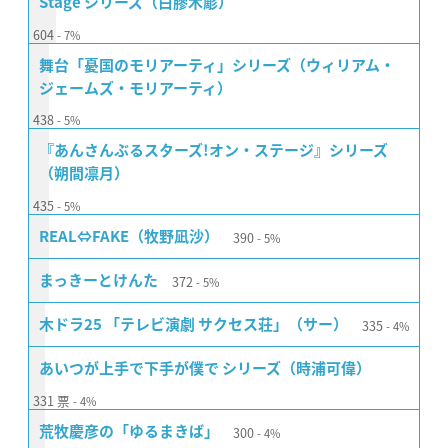
Stage シリーズ（白膠木簓）
604
7%
舞台「憂国のモリアーティ」シリーズ（ウィリアム・
ジェームズ・モリアーティ）
438
5%
『あんさんぶるスターズ!オン・ステージ』シリーズ
（朔間凛月）
435
5%
390
REAL⇔FAKE（牧野凪沙）
5%
372
まっきーとけんた
5%
335
木ドラ25 「テレビ演劇 サクセス荘」（サー）
4%
あいつが上手で下手が僕で シリーズ（時浦可偉）
331
票
4%
300
荒牧慶彦の「ゆるまきば」
4%