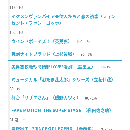
113
1%
イケメンヴァンパイア◆偉人たちと恋の誘惑（フィン
セント・ファン・ゴッホ）
107
1%
104
ウインドボーイズ！（英篤影）
1%
95
戦刻ナイトブラッド（上杉景勝）
1%
90
美男高校地球防衛部LOVE!活劇!（蔵王立）
1%
ミュージカル「忍たま乱太郎」シリーズ（立花仙蔵）
89
1%
86
舞台「サザエさん」（磯野カツオ）
1%
FAKE MOTION -THE SUPER STAGE-（織田佐之助）
81
票
1%
78
貴族誕生 -PRINCE OF LEGEND-（寿希也）
1%