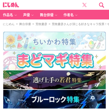
に
じ
め
ん
作品名
声優
舞台俳優
作者名
にじめん
>
舞台俳優
>
荒牧慶彦
> 荒牧慶彦さんが演じる好きなキャラ投票！