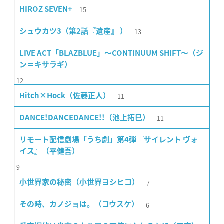
15
HIROZ SEVEN+
13
シュウカツ3（第2話『遺産』 ）
LIVE ACT「BLAZBLUE」〜CONTINUUM SHIFT〜（ジ
ン＝キサラギ）
12
11
Hitch×Hock（佐藤正人）
11
DANCE!DANCEDANCE!!（池上拓巳）
リモート配信劇場「うち劇」第4弾『サイレント ヴォ
イス』（平健吾）
9
7
小世界家の秘密（小世界ヨシヒコ）
6
その時、カノジョは。（コウスケ）