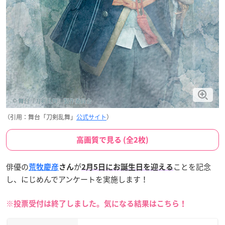
（引用：舞台「刀剣乱舞」
公式サイト
）
高画質で見る (全2枚)
俳優の
が
ことを記念
荒牧慶彦
さん
2月5日にお誕生日
を迎える
し、にじめんでアンケートを実施します！
※投票受付は終了しました。気になる結果はこちら！