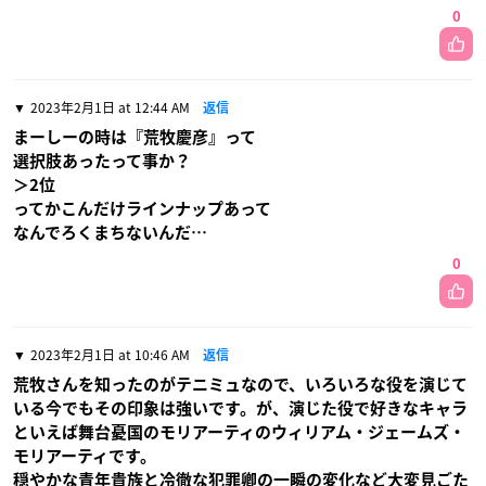
0
2023年2月1日 at 12:44 AM
返信
まーしーの時は『荒牧慶彦』って
選択肢あったって事か？
＞2位
ってかこんだけラインナップあって
なんでろくまちないんだ…
0
2023年2月1日 at 10:46 AM
返信
荒牧さんを知ったのがテニミュなので、いろいろな役を演じて
いる今でもその印象は強いです。が、演じた役で好きなキャラ
といえば舞台憂国のモリアーティのウィリアム・ジェームズ・
モリアーティです。
穏やかな青年貴族と冷徹な犯罪卿の一瞬の変化など大変見ごた