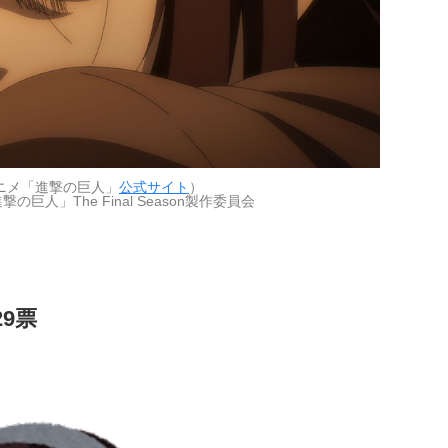
ニメ「進撃の巨人」
公式サイト
）
巨人」The Final Season製作委員会
9票