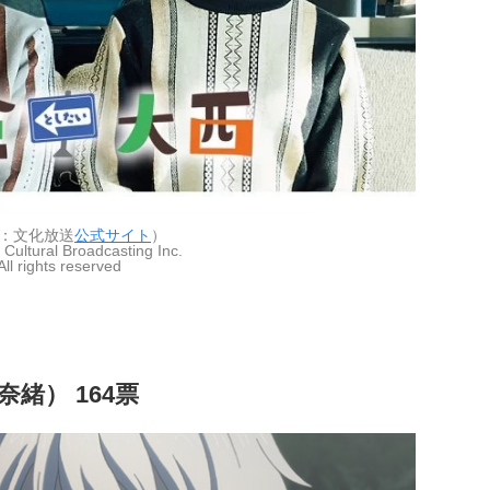
：文化放送
公式サイト
）
Cultural Broadcasting Inc.
All rights reserved
利奈緒） 164票