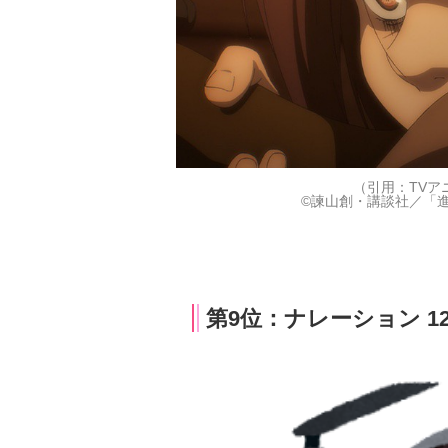
（引用：TVア
©諫山創・講談社／「進撃の
第9位：ナレーション 12