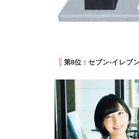
第8位：セブン-イレブン p