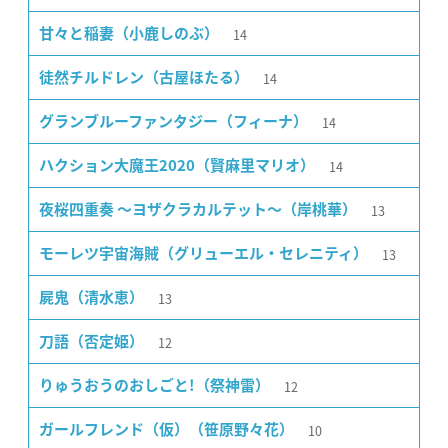
14
甘々と稲妻（小鹿しのぶ）
14
徒然チルドレン（古屋ほたる）
14
グランブルーファンタジー（フィーナ）
14
ハクション大魔王2020（賢麻里マリオ）
13
夜桜四重奏 〜ヨザクラカルテット〜（岸桃華）
13
モーレツ宇宙海賊（グリューエル・セレニティ）
13
屍鬼（清水恵）
12
刀語（否定姫）
12
りゅうおうのおしごと!（祭神雷）
10
ガールフレンド（仮）（笹原野々花）