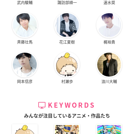
武内駿輔
諏訪部順一
速水奨
斉藤壮馬
花江夏樹
梶裕貴
岡本信彦
村瀬歩
浪川大輔
KEYWORDS
みんなが注目しているアニメ・作品たち