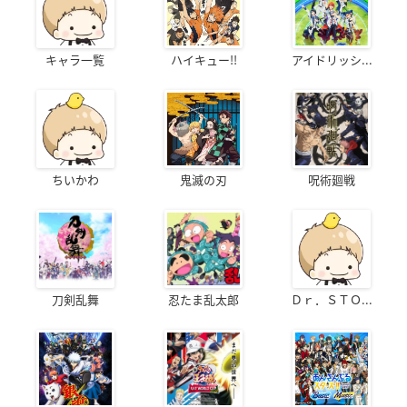
キャラ一覧
ハイキュー!!
アイドリッシ...
ちいかわ
鬼滅の刃
呪術廻戦
刀剣乱舞
忍たま乱太郎
Ｄｒ．ＳＴＯ...