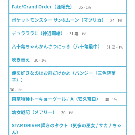
35
Fate/Grand Order（源頼光）
1%
34
ポケットモンスター サン&ムーン（マツリカ）
1%
31
票
デュラララ!!（神近莉緒）
1%
31
票
八十亀ちゃんかんさつにっき（八十亀最中）
1%
30
吹き替え
1%
俺を好きなのはお前だけかよ（パンジー〈三色院菫
子〉）
30
1%
30
東京喰種トーキョーグール√A（安久奈白）
1%
30
幼女戦記（メアリー）
1%
STAR DRIVER 輝きのタクト（気多の巫女 / サカナちゃ
ん）