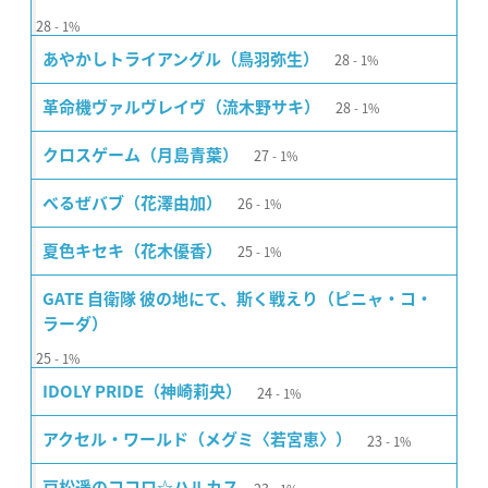
28
1%
28
あやかしトライアングル（鳥羽弥生）
1%
28
革命機ヴァルヴレイヴ（流木野サキ）
1%
27
クロスゲーム（月島青葉）
1%
26
べるぜバブ（花澤由加）
1%
25
夏色キセキ（花木優香）
1%
GATE 自衛隊 彼の地にて、斯く戦えり（ピニャ・コ・
ラーダ）
25
1%
24
IDOLY PRIDE（神崎莉央）
1%
23
アクセル・ワールド（メグミ〈若宮恵〉）
1%
戸松遥のココロ☆ハルカス