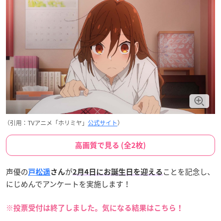
（引用：TVアニメ「ホリミヤ」
公式サイト
）
高画質で見る (全2枚)
声優の
が
ことを記念し、
戸松遥
さん
2月4日にお誕生日
を迎える
にじめんでアンケートを実施します！
※投票受付は終了しました。気になる結果はこちら！