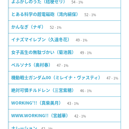
54
よふかしのうた（桔梗セリ）
1%
52
とある科学の超電磁砲（湾内絹保）
1%
52
かんなぎ（ナギ）
1%
49
イナズマイレブン（久遠冬花）
1%
49
女子高生の無駄づかい（菊池茜）
1%
47
ペルソナ5（奥村春）
1%
47
機動戦士ガンダム00（ミレイナ・ヴァスティ）
1%
46
絶対可憐チルドレン（三宮紫穂）
1%
43
WORKING'!!（真柴美月）
1%
42
WWW.WORKING!!（宮越華）
1%
42
ナレーション
1%