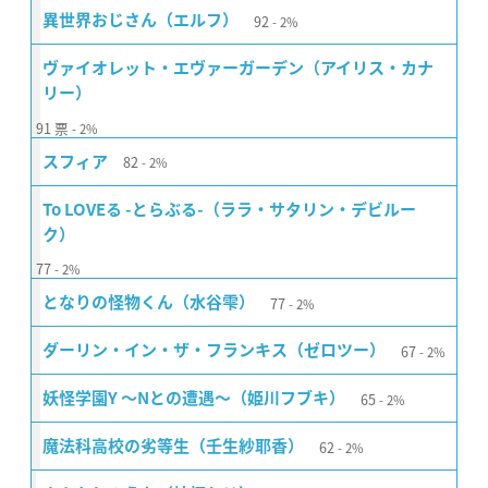
92
異世界おじさん（エルフ）
2%
ヴァイオレット・エヴァーガーデン（アイリス・カナ
リー）
91
票
2%
82
スフィア
2%
To LOVEる -とらぶる-（ララ・サタリン・デビルー
ク）
77
2%
77
となりの怪物くん（水谷雫）
2%
67
ダーリン・イン・ザ・フランキス（ゼロツー）
2%
65
妖怪学園Y 〜Nとの遭遇〜（姫川フブキ）
2%
62
魔法科高校の劣等生（壬生紗耶香）
2%