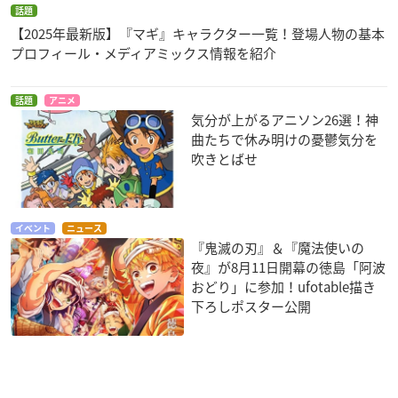
話題
【2025年最新版】『マギ』キャラクター一覧！登場人物の基本
プロフィール・メディアミックス情報を紹介
話題
アニメ
気分が上がるアニソン26選！神
曲たちで休み明けの憂鬱気分を
吹きとばせ
イベント
ニュース
『鬼滅の刃』＆『魔法使いの
夜』が8月11日開幕の徳島「阿波
おどり」に参加！ufotable描き
下ろしポスター公開