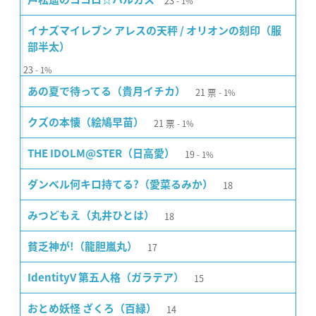
23
1%
イナズマイレブン アレスの天秤 / オリオンの刻印（服
部半太）
23
1%
21
票
あの夏で待ってる（貴月イチカ）
1%
21
票
クズの本懐（絵鳩早苗）
1%
19
THE IDOLM@STER（日高愛）
1%
18
ダンベル何キロ持てる?（愛菜るみか）
18
みつどもえ（丸井ひとは）
17
貧乏神が!（龍胆嵐丸）
15
IdentityV 第五人格（ガラテア）
14
おとめ妖怪 ざくろ（百緑）