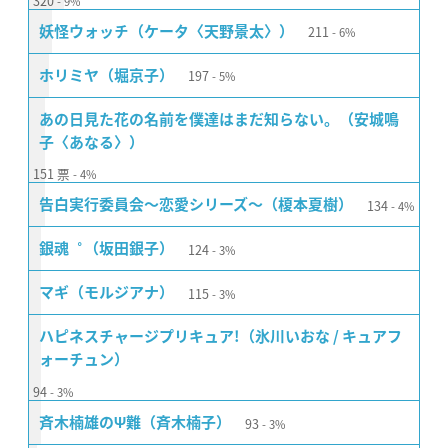
320
9%
211
妖怪ウォッチ（ケータ〈天野景太〉）
6%
197
ホリミヤ（堀京子）
5%
あの日見た花の名前を僕達はまだ知らない。（安城鳴
子〈あなる〉）
151
票
4%
134
告白実行委員会〜恋愛シリーズ〜（榎本夏樹）
4%
124
銀魂゜（坂田銀子）
3%
115
マギ（モルジアナ）
3%
ハピネスチャージプリキュア!（氷川いおな / キュアフ
ォーチュン）
94
3%
93
斉木楠雄のΨ難（斉木楠子）
3%