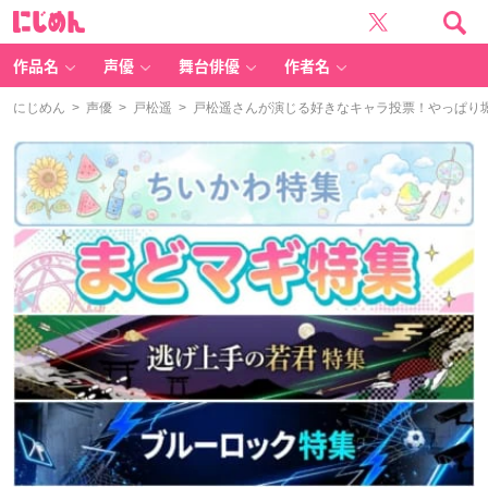
に
じ
め
ん
作品名
声優
舞台俳優
作者名
にじめん
>
声優
>
戸松遥
> 戸松遥さんが演じる好きなキャラ投票！やっぱり