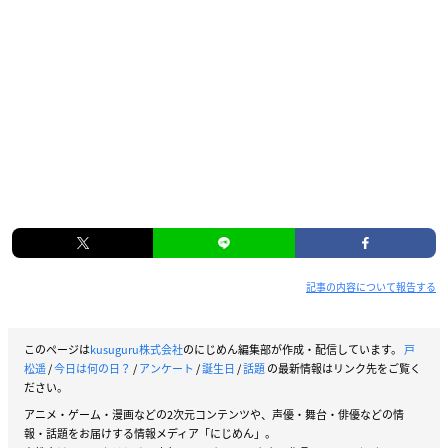
記事の内容について報告する
このページは
kusuguru株式会社
のにじめん編集部が作成・配信しています。
戸
松遥
/
今日は何の日？
/
アンケート
/
誕生日
/
話題
の最新情報はリンク先をご覧く
ださい。
アニメ・ゲーム・漫画などの2次元コンテンツや、声優・舞台・俳優などの情
報・話題をお届けする情報メディア「にじめん」。