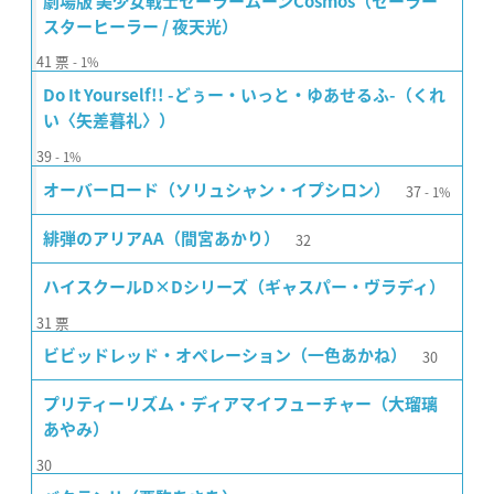
劇場版 美少女戦士セーラームーンCosmos（セーラー
スターヒーラー / 夜天光）
41
票
1%
Do It Yourself!! -どぅー・いっと・ゆあせるふ-（くれ
い〈矢差暮礼〉）
39
1%
37
オーバーロード（ソリュシャン・イプシロン）
1%
32
緋弾のアリアAA（間宮あかり）
ハイスクールD×Dシリーズ（ギャスパー・ヴラディ）
31
票
30
ビビッドレッド・オペレーション（一色あかね）
プリティーリズム・ディアマイフューチャー（大瑠璃
あやみ）
30