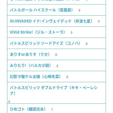
9
バトルガール ハイスクール（若葉昴）
9
ID:INVADED イド:インヴェイデッド（井波七星）
9
ViVid Strike!（ジル・ストーラ）
8
バトルスピリッツ ソードアイズ（コノハ）
8
ありすorありす（りせ）
8
みりたり!（ハルカ少尉）
8
幻影ヲ駆ケル太陽（心崎冬菜）
バトルスピリッツ ダブルドライブ（キキ・ベーレシ
ア）
8
7
ひめゴト（織田光永）