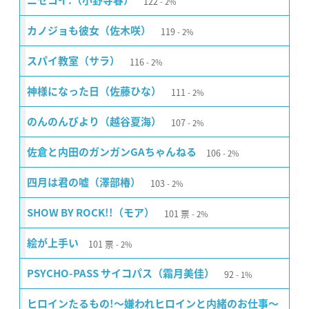
122
ニセコイ:（小野寺春）
2%
119
カノジョも彼女（佐木咲）
2%
116
スパイ教室（サラ）
2%
111
神様になった日（佐藤ひな）
2%
107
のんのんびより（越谷夏海）
2%
106
佐倉と内田のガンガンGAちゃんねる
2%
103
四月は君の嘘（澤部椿）
2%
101
票
SHOW BY ROCK!!（モア）
2%
101
票
絵が上手い
2%
92
PSYCHO-PASS サイコパス（霜月美佳）
1%
ヒロインたるもの!〜嫌われヒロインと内緒のお仕事〜