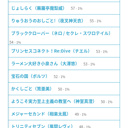
57
じょしらく（蕪羅亭魔梨威）
1%
55
りゅうおうのおしごと!（夜叉神天衣）
1%
ブラッククローバー（ネロ / セクレ・スワロテイル）
54
1%
53
プリンセスコネクト！Re:Dive（チエル）
1%
53
ラーメン大好き小泉さん（大澤悠）
1%
52
宝石の国（ボルツ）
1%
50
かくしごと（筧亜美）
1%
50
ようこそ実力至上主義の教室へ（神室真澄）
1%
49
メジャーセカンド（相楽太鳳）
1%
48
トリニティセブン（風間レヴィ）
1%