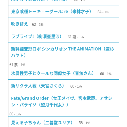
64
東京喰種トーキョーグール:re（米林才子）
1%
62
吹き替え
1%
61
票
ラブライブ!（絢瀬亜里沙）
1%
新幹線変形ロボ シンカリオン THE ANIMATION（速杉
ハヤト）
61
票
1%
60
氷属性男子とクールな同僚女子（音無さん）
1%
60
新サクラ大戦（天宮さくら）
1%
Fate/Grand Order（女王メイヴ、宮本武蔵、アサシ
ン・パライソ〈望月千代女〉）
60
1%
58
見える子ちゃん（二暮堂ユリア）
1%