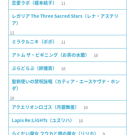
11
恋愛ラボ（榎本結子）
レガリア The Three Sacred Stars（レナ・アステリ
ア）
11
11
ミラクルニキ（ポポ）
10
アトム ザ・ビギニング（お茶の水蘭）
10
ぶらどらぶ（絆播貢）
聖剣使いの禁呪詠唱（カティア・エースケヴナ・ホン
ダ）
10
10
アクエリオンロゴス（月銀舞亜）
10
Lapis Re:LiGHTs（ユズリハ）
9
らくだい魔女 フウカと闇の魔女（リリカ）