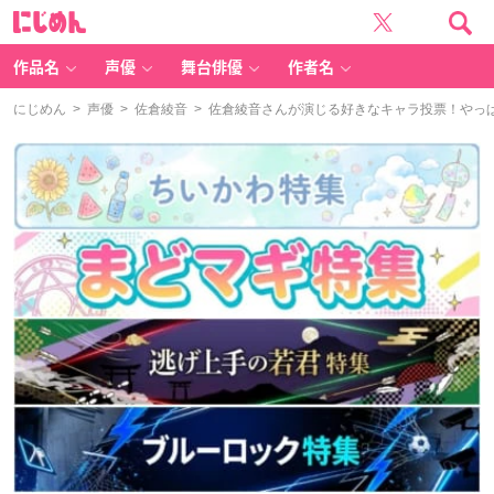
に
じ
め
ん
作品名
声優
舞台俳優
作者名
にじめん
>
声優
>
佐倉綾音
> 佐倉綾音さんが演じる好きなキャラ投票！やっ