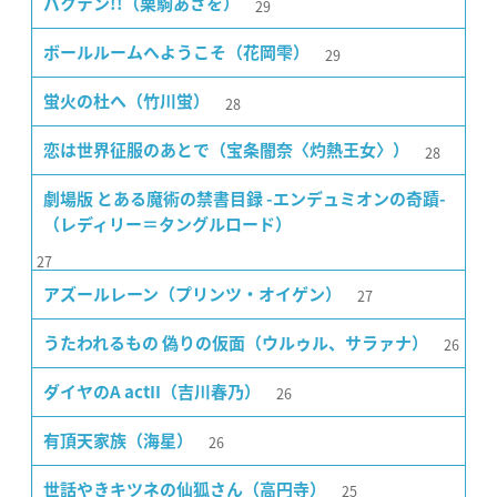
29
バクテン!!（栗駒あさを）
29
ボールルームへようこそ（花岡雫）
28
蛍火の杜へ（竹川蛍）
28
恋は世界征服のあとで（宝条闇奈〈灼熱王女〉）
劇場版 とある魔術の禁書目録 -エンデュミオンの奇蹟-
（レディリー＝タングルロード）
27
27
アズールレーン（プリンツ・オイゲン）
26
うたわれるもの 偽りの仮面（ウルゥル、サラァナ）
26
ダイヤのA actII（吉川春乃）
26
有頂天家族（海星）
25
世話やきキツネの仙狐さん（高円寺）