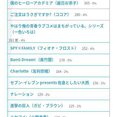
305
僕のヒーローアカデミア（麗日お茶子）
5%
280
ご注文はうさぎですか?（ココア）
4%
やはり俺の青春ラブコメはまちがっている。シリーズ
（一色いろは）
261
票
4%
252
SPY×FAMILY（フィオナ・フロスト）
4%
178
BanG Dream!（美竹蘭）
3%
164
Charlotte（友利奈緒）
2%
156
セブン-イレブン presents 佐倉としたい大西
2%
129
ナレーション
2%
125
進撃の巨人（ガビ・ブラウン）
2%