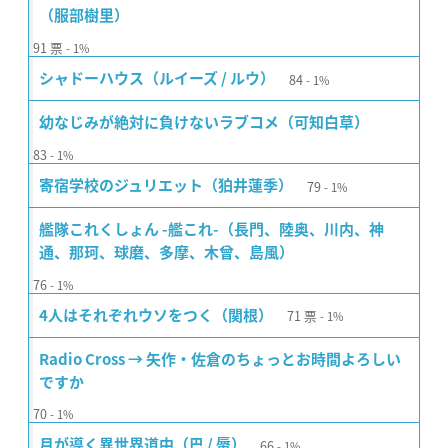
（服部樹里）
91
票
1%
84
シャドーハウス（ルイーズ / ルウ）
1%
幼なじみが絶対に負けないラブコメ（可知白草）
83
1%
79
寄宿学校のジュリエット（狛井蓮季）
1%
艦隊これくしょん -艦これ-（長門、陸奥、川内、神
通、那珂、球磨、多摩、木曾、島風）
76
1%
71
票
4人はそれぞれウソをつく（関根）
1%
Radio Cross → 矢作・佐倉のちょっとお時間よろしい
ですか
70
1%
66
月が導く異世界道中（巴 / 蜃）
1%