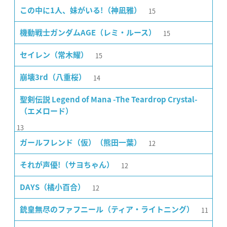
15
この中に1人、妹がいる!（神凪雅）
15
機動戦士ガンダムAGE（レミ・ルース）
15
セイレン（常木耀）
14
崩壊3rd（八重桜）
聖剣伝説 Legend of Mana -The Teardrop Crystal-
（エメロード）
13
12
ガールフレンド（仮）（熊田一葉）
12
それが声優!（サヨちゃん）
12
DAYS（橘小百合）
11
銃皇無尽のファフニール（ティア・ライトニング）