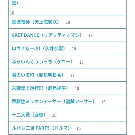
歌）
18
18
電波教師（天上院騎咲）
18
SKET DANCE（リアリティ☆マジ）
18
ロウきゅーぶ!（久井奈聖）
18
ふらいんぐうぃっち（ケニー）
17
君のいる町（御島明日香）
16
未確認で進行形（鹿島撫子）
16
乖離性ミリオンアーサー（盗賊アーサー）
16
十二大戦（庭取）
15
ルパン三世 PART5（ドルマ）