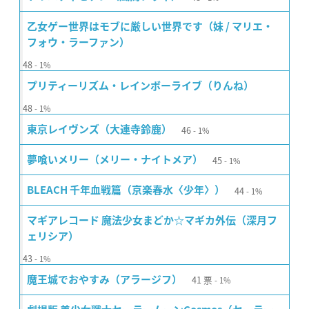
乙女ゲー世界はモブに厳しい世界です（妹 / マリエ・
フォウ・ラーファン）
48
1%
プリティーリズム・レインボーライブ（りんね）
48
1%
46
東京レイヴンズ（大連寺鈴鹿）
1%
45
夢喰いメリー（メリー・ナイトメア）
1%
44
BLEACH 千年血戦篇（京楽春水〈少年〉）
1%
マギアレコード 魔法少女まどか☆マギカ外伝（深月フ
ェリシア）
43
1%
41
票
魔王城でおやすみ（アラージフ）
1%