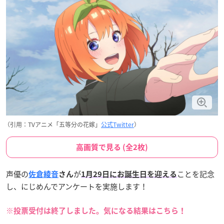
（引用：TVアニメ「五等分の花嫁」
公式Twitter
）
高画質で見る (全2枚)
声優の
が
ことを記念
佐倉綾音
さん
1月29日にお誕生日
を迎える
し、にじめんでアンケートを実施します！
※投票受付は終了しました。気になる結果はこちら！