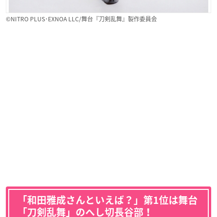
©NITRO PLUS･EXNOA LLC/舞台『刀剣乱舞』製作委員会
「和田雅成さんといえば？」第1位は舞台
「刀剣乱舞」のへし切長谷部！