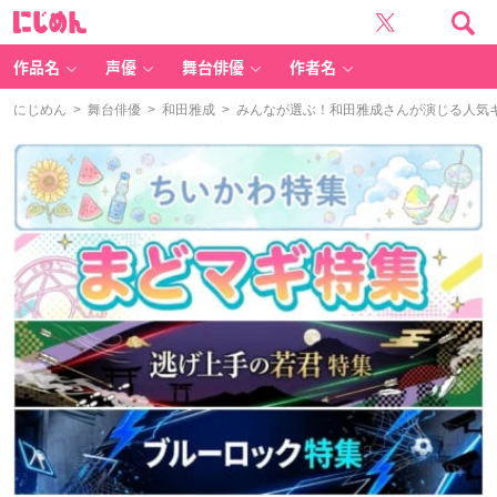
に
じ
め
ん
作品名
声優
舞台俳優
作者名
にじめん
>
舞台俳優
>
和田雅成
> みんなが選ぶ！和田雅成さんが演じる人気キャ