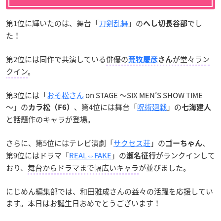
第1位に輝いたのは、舞台「
刀剣乱舞
」の
でし
へし切長谷部
た！
第2位には同作で共演している
俳優の
が堂々ラン
荒牧慶彦
さん
クイン
。
第3位には「
おそ松さん
on STAGE ～SIX MEN’S SHOW TIME
～」の
、第4位には舞台「
呪術廻戦
」の
カラ松（F6）
七海建人
と話題作のキャラが登場。
さらに、第5位にはテレビ演劇「
サクセス荘
」の
、
ゴーちゃん
第9位にはドラマ「
REAL⇔FAKE
」の
がランクインして
瀬名征行
おり、
舞台からドラマまで幅広いキャラ
が並びました。
にじめん編集部では、和田雅成さんの益々の活躍を応援してい
ます。本日はお誕生日おめでとうございます！