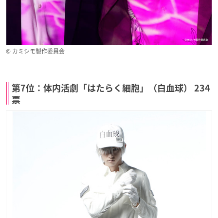
© カミシモ製作委員会
第7位：体内活劇「はたらく細胞」（白血球） 234
票