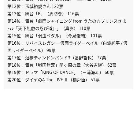
第12位：玉城裕規さん 122票
第13位：舞台「K」（周防尊） 116票
第14位：舞台「劇団シャイニング from うたの☆プリンスさま
っ♪『天下無敵の忍び道』」（真影） 110票
第15位：舞台「弱虫ペダル」（今泉俊輔） 101票
第16位：リバイスレガシー 仮面ライダーベイル（白波純平 / 仮
面ライダーベイル） 99票
第17位：泪橋ディンドンバンド3（番野哲也） 77票
第18位：舞台「戦国無双」関ヶ原の章（大谷吉継） 62票
第19位：ドラマ「KING OF DANCE」（三浦海斗） 60票
第20位：ダイヤのA The LIVE Ⅱ（楊舜臣） 51票