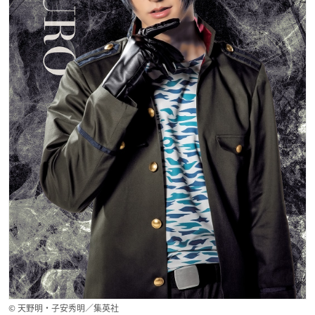
© 天野明・子安秀明／集英社