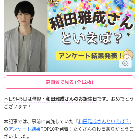
高画質で見る (全12枚)
本日9
月5日は俳優・
です。おめでとう
和田雅成さんのお誕生日
ございます！
本記事では、事前に実施していた「
和田雅成さんといえば？
」
の
アンケート結果
TOP10を発表！たくさんの投票ありがとうご
ざいました。