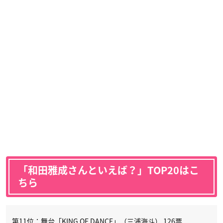
「和田雅成さんといえば？」TOP20はこ
ちら
第11位：舞台「KING OF DANCE」（三浦海斗） 126票