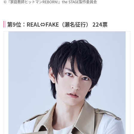
©『家庭教師ヒットマンREBORN!』the STAGE製作委員会
第9位：REAL⇔FAKE（瀬名征行） 224票