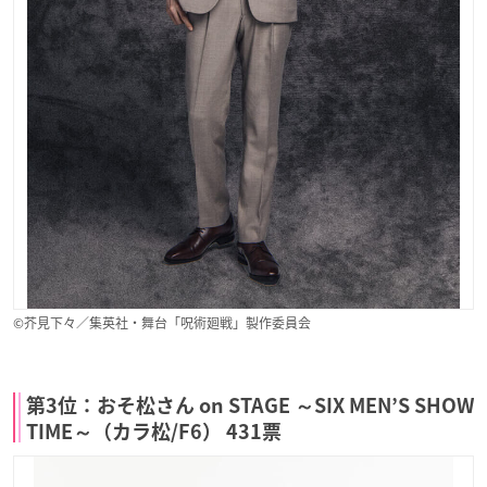
©︎芥見下々／集英社・舞台「呪術廻戦」製作委員会
第3位：おそ松さん on STAGE ～SIX MEN’S SHOW
TIME～（カラ松/F6） 431票