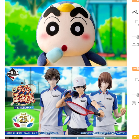
一番
ペ
「
一
ニ
一番
「
一
賞
グッ