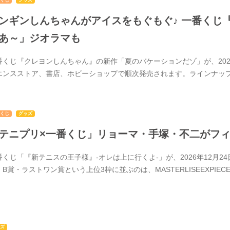
くじ
グッズ
ンギンしんちゃんがアイスをもぐもぐ♪ 一番くじ
あ～」ジオラマも
番くじ『クレヨンしんちゃん』の新作「夏のバケーションだゾ」が、20
エンスストア、書店、ホビーショップで順次発売されます。ラインナップ
くじ
グッズ
テニプリ×一番くじ」リョーマ・手塚・不二がフィギ
番くじ「『新テニスの王子様』-オレは上に行くよ-」が、2026年12月2
・B賞・ラストワン賞という上位3枠に並ぶのは、MASTERLISEEXPIE
ズ