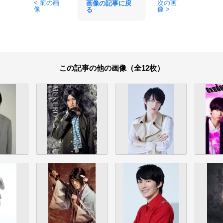
< 前の画
次の画
画像の記事に戻
像
像 >
る
この記事の他の画像（全12枚）