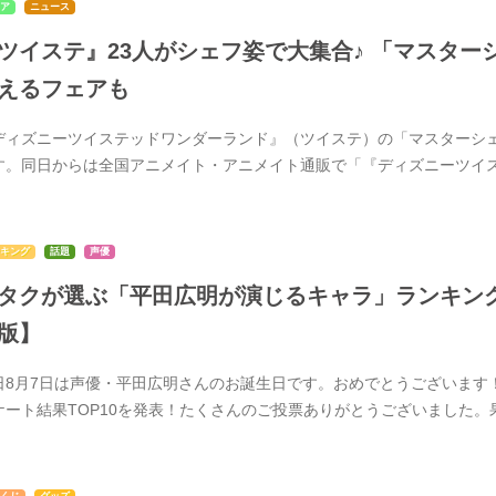
ア
ニュース
ツイステ』23人がシェフ姿で大集合♪ 「マスター
えるフェアも
ディズニーツイステッドワンダーランド』（ツイステ）の「マスターシェフ
す。同日からは全国アニメイト・アニメイト通販で「『ディズニーツイステッ
キング
話題
声優
タクが選ぶ「平田広明が演じるキャラ」ランキングTOP
版】
日8月7日は声優・平田広明さんのお誕生日です。おめでとうございます
ケート結果TOP10を発表！たくさんのご投票ありがとうございました