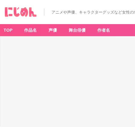
「俳
優・
和
アニメや声優、キャラクターグッズなど女性の
田
雅
成
さ
ん
TOP
作品名
声優
舞台俳優
作者名
と
い
え
ば？」
第
1
位：
舞
台
「刀
剣
乱
舞」
（へ
し
切
長
谷
部）
-
ア
ニ
メ
情
報
サ
イ
ト
に
じ
め
ん