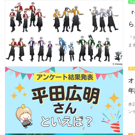
フェ
『
ら
『
ま
ラン
オ
年
本
ン