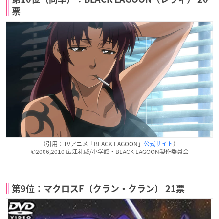
票
（引用：TVアニメ「BLACK LAGOON」
公式サイト
）
©2006,2010 広江礼威/小学館・BLACK LAGOON製作委員会
第9位：マクロスF（クラン・クラン） 21票