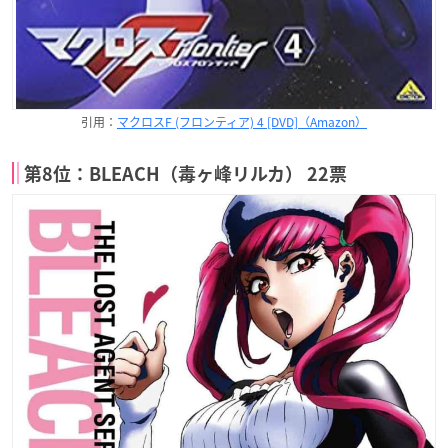
引用：
マクロスF (フロンティア) 4 [DVD]（Amazon）
第8位：BLEACH（毒ヶ峰リルカ） 22票