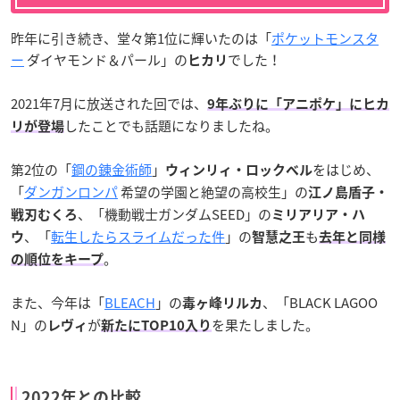
昨年に引き続き、堂々第1位に輝いたのは「
ポケットモンスタ
ー
ダイヤモンド＆パール」の
でした！
ヒカリ
2021年7月に放送された回では、
9年ぶりに「アニポケ」にヒカ
したことでも話題になりましたね。
リが登場
第2位の「
鋼の錬金術師
」
をはじめ、
ウィンリィ・ロックベル
「
ダンガンロンパ
希望の学園と絶望の高校生」の
江ノ島盾子・
、「機動戦士ガンダムSEED」の
戦刃むくろ
ミリアリア・ハ
、「
転生したらスライムだった件
」の
も
ウ
智慧之王
去年と同様
。
の順位をキープ
また、今年は「
BLEACH
」の
、「BLACK LAGOO
毒ヶ峰リルカ
N」の
が
を果たしました。
レヴィ
新たにTOP10入り
2022年との比較