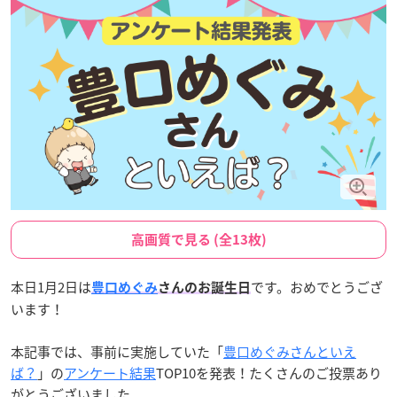
高画質で見る (全13枚)
本日1月2日は
です。おめでとうござ
豊口めぐみ
さんのお誕生日
います！
本記事では、事前に実施していた「
豊口めぐみさんといえ
ば？
」の
アンケート結果
TOP10を発表！たくさんのご投票あり
がとうございました。