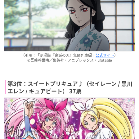
（引用：「劇場版『鬼滅の刃』無限列車編」
公式サイト
）
©吾峠呼世晴／集英社・アニプレックス・ufotable
第3位：スイートプリキュア♪（セイレーン / 黒川
エレン / キュアビート） 37票