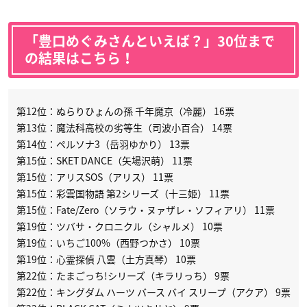
「豊口めぐみさんといえば？」30位まで
の結果はこちら！
第12位：ぬらりひょんの孫 千年魔京（冷麗） 16票
第13位：魔法科高校の劣等生（司波小百合） 14票
第14位：ペルソナ3（岳羽ゆかり） 13票
第15位：SKET DANCE（矢場沢萌） 11票
第15位：アリスSOS（アリス） 11票
第15位：彩雲国物語 第2シリーズ（十三姫） 11票
第15位：Fate/Zero（ソラウ・ヌァザレ・ソフィアリ） 11票
第19位：ツバサ・クロニクル（シャルメ） 10票
第19位：いちご100%（西野つかさ） 10票
第19位：心霊探偵 八雲（土方真琴） 10票
第22位：たまごっち!シリーズ（キラリっち） 9票
第22位：キングダム ハーツ バース バイ スリープ（アクア） 9票