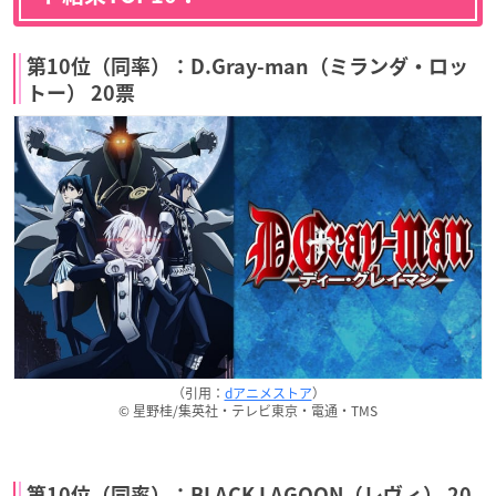
第10位（同率）：D.Gray-man（ミランダ・ロッ
トー） 20票
（引用：
dアニメストア
）
© 星野桂/集英社・テレビ東京・電通・TMS
第10位（同率）：BLACK LAGOON（レヴィ） 20