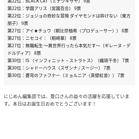
第22位：BLACK CAT（ミナツキサヤ） 9票
第22位：学園アリス（宮園百合） 9票
第22位：ジョジョの奇妙な冒険 ダイヤモンドは砕けない（東方
朋子） 9票
第27位：アイ★チュウ（朝比奈柚希〈プロデューサー〉） 8票
第27位：ニセコイ：（桐崎華） 8票
第27位：無職転生 〜異世界行ったら本気だす〜（ギレーヌ・デ
ドルディア） 8票
第30位：IS 〈インフィニット・ストラトス〉（織斑千冬） 7票
第30位：シャドーハウス（スザンナ / スージー） 7票
第30位：蒼穹のファフナー（ミョルニア〈真壁紅音〉） 7票
にじめん編集部では、豊口さんの益々の活躍を応援していま
す。本日はお誕生日おめでとうございます！