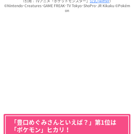
（引用：TVアニメ「ポケットモンスター」
公式Twitter
）
©Nintendo･Creatures･GAME FREAK･TV Tokyo･ShoPro･JR Kikaku ©Pokém
on
「豊口めぐみさんといえば？」第1位は
「ポケモン」ヒカリ！