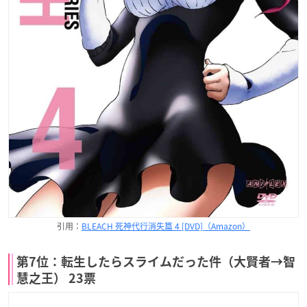
引用：
BLEACH 死神代行消失篇 4 [DVD]（Amazon）
第7位：転生したらスライムだった件（大賢者→智
慧之王） 23票