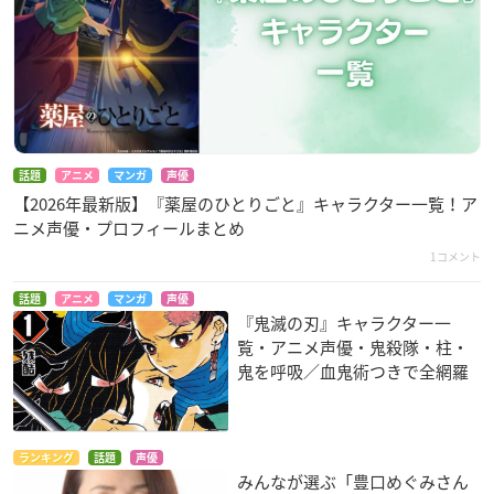
話題
アニメ
マンガ
声優
【2026年最新版】『薬屋のひとりごと』キャラクター一覧！ア
ニメ声優・プロフィールまとめ
1コメント
話題
アニメ
マンガ
声優
『鬼滅の刃』キャラクター一
覧・アニメ声優・鬼殺隊・柱・
鬼を呼吸／血鬼術つきで全網羅
ランキング
話題
声優
みんなが選ぶ「豊口めぐみさん