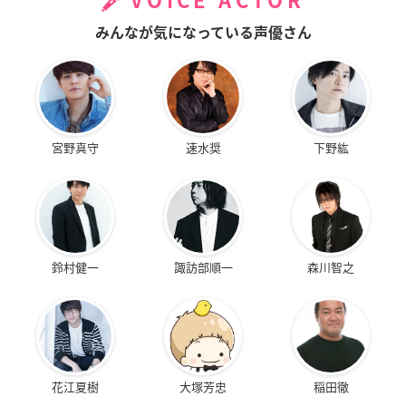
VOICE ACTOR
みんなが気になっている声優さん
宮野真守
速水奨
下野紘
鈴村健一
諏訪部順一
森川智之
花江夏樹
大塚芳忠
稲田徹