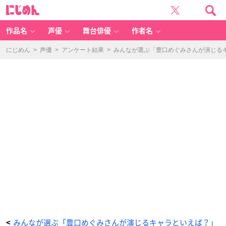
ダ
に
ン
じ
ガ
め
ン
ん
ロ
ン
作品名
声優
舞台俳優
作者名
パ
希
望
の
にじめん
>
声優
>
アンケート結果
>
みんなが選ぶ「豊口めぐみさんが演じるキャ
学
園
と
絶
望
の
高
校
生
（江
ノ
島
盾
子）
-
ア
ニ
メ
情
報
サ
イ
ト
に
じ
め
ん
みんなが選ぶ「豊口めぐみさんが演じるキャラといえば？」
<