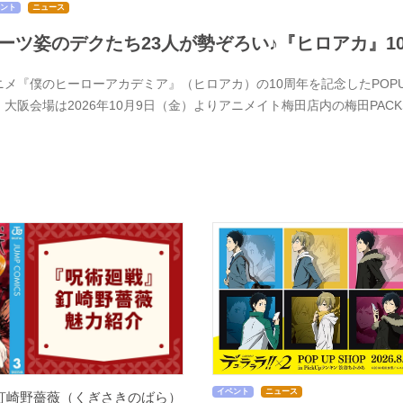
ント
ニュース
ーツ姿のデクたち23人が勢ぞろい♪『ヒロアカ』1
メ『僕のヒーローアカデミア』（ヒロアカ）の10周年を記念したPOPUPSTOR
、大阪会場は2026年10月9日（金）よりアニメイト梅田店内の梅田PACK
イベント
ニュース
釘崎野薔薇（くぎさきのばら）