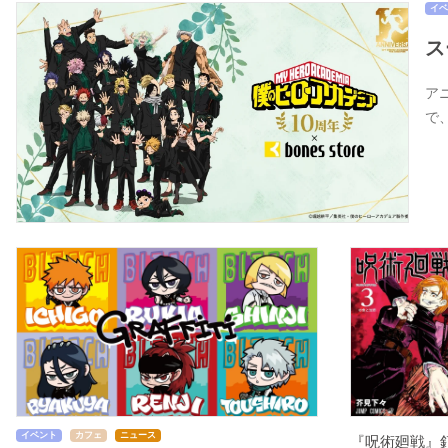
イベ
ス
アニ
で
イベント
カフェ
ニュース
『呪術廻戦』