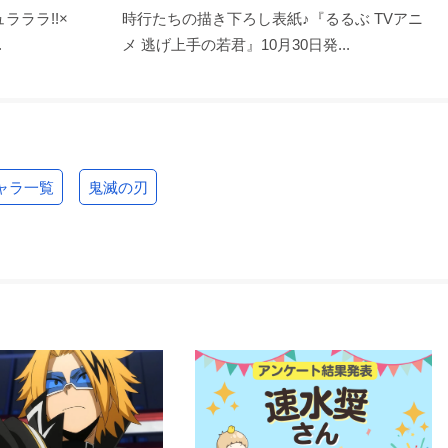
ラララ!!×
時行たちの描き下ろし表紙♪『るるぶ TVアニ
.
メ 逃げ上手の若君』10月30日発...
ャラ一覧
鬼滅の刃