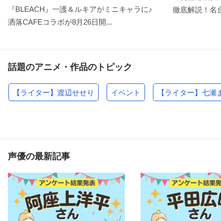
『BLEACH』一護＆ルキアがミニキャラに♪
徹底解説！名台
洒落CAFEコラボが8月26日開...
話題のアニメ・作品のトピック
【ライター】渡辺せせり
イベント
【ライター】七瀬
声優の最新記事