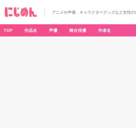
D.
G
ra
アニメや声優、キャラクターグッズなど女性の
y-
m
a
n
キ
TOP
作品名
声優
舞台俳優
作者名
ー
ビ
ジ
ュ
ア
ル
-
ア
ニ
メ
情
報
サ
イ
ト
に
じ
め
ん