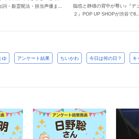
臨也と静雄の背中が尊い♪『デュ
詞・芻霊呪法・担当声優ま...
２』POP UP SHOPが渋谷で8..
まゆ
アンケート結果
ちいかわ
今日は何の日？
キ