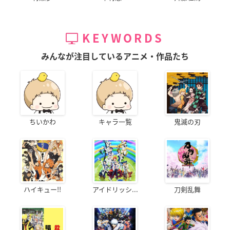
KEYWORDS
みんなが注目しているアニメ・作品たち
ちいかわ
キャラ一覧
鬼滅の刃
ハイキュー!!
アイドリッシ...
刀剣乱舞