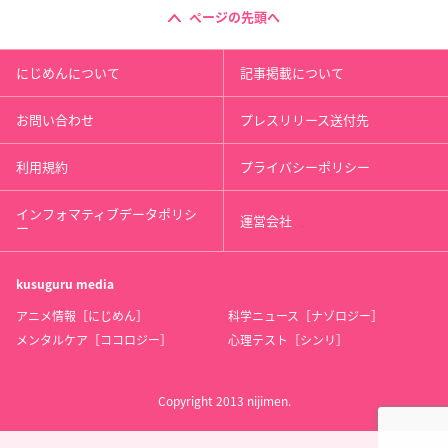
ページの先頭へ
にじめんについて
記事掲載について
お問い合わせ
プレスリリース送付先
利用規約
プライバシーポリシー
インフォマティブデータポリシ
運営会社
ー
kusuguru
media
アニメ情報［にじめん］
科学ニュース［ナゾロジー］
メンタルケア［ココロジー］
心理テスト［シンリ］
Copyright 2013 nijimen.