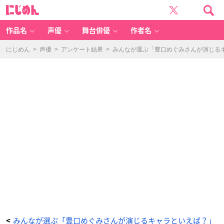
ス
に
イ
じ
ー
め
ト
ん
プ
リ
作品名
声優
舞台俳優
作者名
キ
ュ
ア
♪
にじめん
>
声優
>
アンケート結果
>
みんなが選ぶ「豊口めぐみさんが演じるキャ
【D
V
D】
V
o
l.
8
-
ア
ニ
メ
情
報
サ
イ
ト
に
じ
め
ん
みんなが選ぶ「豊口めぐみさんが演じるキャラといえば？」
<