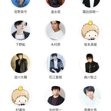
宮野真守
速水奨
諏訪部順一
下野紘
木村昴
坂本真綾
浪川大輔
花江夏樹
森川智之
村瀬歩
中村悠一
斉藤壮馬