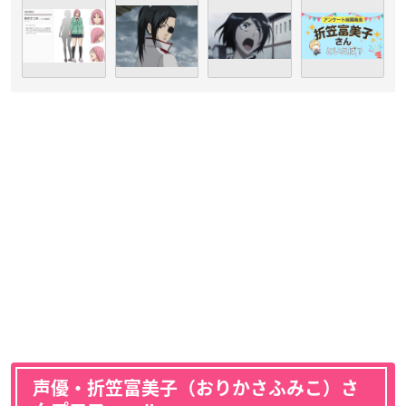
声優・折笠富美子（おりかさふみこ）さ