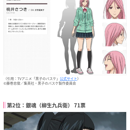
（引用：TVアニメ「黒子のバスケ」
公式サイト
）
©︎藤巻忠俊／集英社・黒子のバスケ製作委員会
第2位：銀魂（柳生九兵衛） 71票