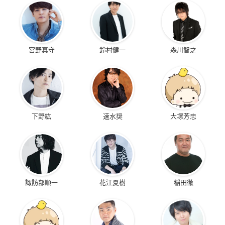
宮野真守
鈴村健一
森川智之
下野紘
速水奨
大塚芳忠
諏訪部順一
花江夏樹
稲田徹