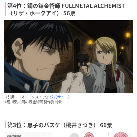
第4位：鋼の錬金術師 FULLMETAL ALCHEMIST
（リザ・ホークアイ） 56票
（引用：「dアニメストア」
公式サイト
）
©荒川弘／鋼の錬金術師製作委員会
第3位：黒子のバスケ（桃井さつき） 66票