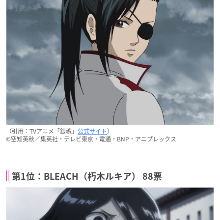
（引用：TVアニメ「銀魂」
公式サイト
）
©空知英秋／集英社・テレビ東京・電通・BNP・アニプレックス
第1位：BLEACH（朽木ルキア） 88票