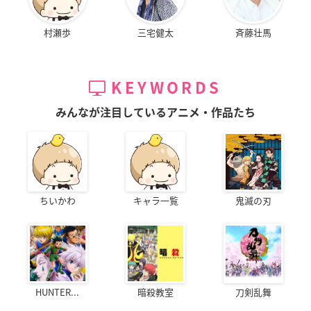
村瀬歩
三宅健太
斉藤壮馬
KEYWORDS
みんなが注目しているアニメ・作品たち
ちいかわ
キャラ一覧
鬼滅の刃
HUNTER...
暗殺教室
刀剣乱舞