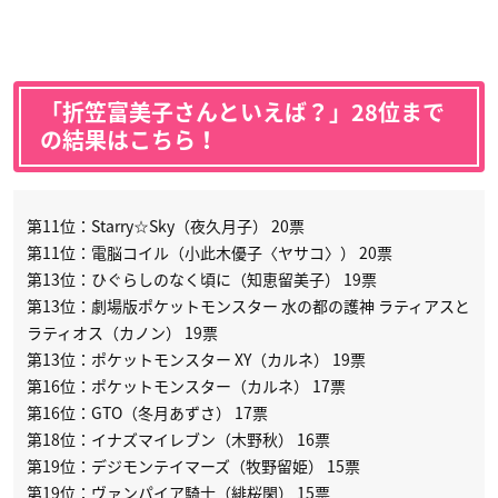
「折笠富美子さんといえば？」28位まで
の結果はこちら！
第11位：Starry☆Sky（夜久月子） 20票
第11位：電脳コイル（小此木優子〈ヤサコ〉） 20票
第13位：ひぐらしのなく頃に（知恵留美子） 19票
第13位：劇場版ポケットモンスター 水の都の護神 ラティアスと
ラティオス（カノン） 19票
第13位：ポケットモンスター XY（カルネ） 19票
第16位：ポケットモンスター（カルネ） 17票
第16位：GTO（冬月あずさ） 17票
第18位：イナズマイレブン（木野秋） 16票
第19位：デジモンテイマーズ（牧野留姫） 15票
第19位：ヴァンパイア騎士（緋桜閑） 15票