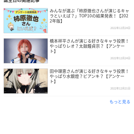
誕生日の関連記事
みんなが選ぶ「柿原徹也さんが演じるキャ
（引用：アトミックモンキー
公式サイト
）
ラといえば？」TOP10の結果発表！【202
2年版】
折笠さんは東京都出身で、現在アトミックモンキーに所属。
2022年12月24日
高校2年生の頃に劇団のオーディションに合格し、養成所を経
橋本祥平さんが演じる好きなキャラ投票！
て劇団員として活躍していた折笠さん。
やっぱりレオ？太鼓鐘貞宗？【アンケー
ト】
その後「もっと広いところで勝負してみよう」と劇団を退所
2022年12月24日
し、1999年より声優活動をスタートさせました。
田中理恵さんが演じる好きなキャラ投票！
抜群の歌唱力を誇り、歌手活動も行うなど多彩な方面で活躍し
やっぱり水銀燈？ビアンキ？【アンケー
ト】
ている人気声優です！
2022年12月21日
もっと見る