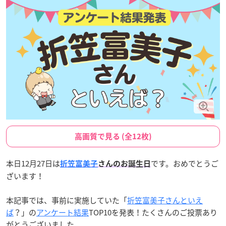
高画質で見る (全12枚)
本日12月27日は
です。おめでとうご
折笠富美子
さんのお誕生日
ざいます！
本記事では、事前に実施していた「
折笠富美子さんといえ
ば
？」の
アンケート結果
TOP10を発表！たくさんのご投票あり
がとうございました。