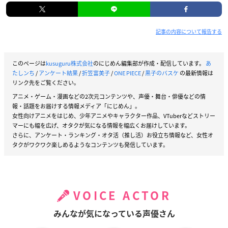
記事の内容について報告する
このページは
kusuguru株式会社
のにじめん編集部が作成・配信しています。
あ
たしンち
/
アンケート結果
/
折笠富美子
/
ONE PIECE
/
黒子のバスケ
の最新情報は
リンク先をご覧ください。
アニメ・ゲーム・漫画などの2次元コンテンツや、声優・舞台・俳優などの情
報・話題をお届けする情報メディア「にじめん」。
女性向けアニメをはじめ、少年アニメやキャラクター作品、VTuberなどストリー
マーにも幅を広げ、オタクが気になる情報を幅広くお届けしています。
さらに、アンケート・ランキング・オタ活（推し活）お役立ち情報など、女性オ
タクがワクワク楽しめるようなコンテンツも発信しています。
VOICE ACTOR
みんなが気になっている声優さん