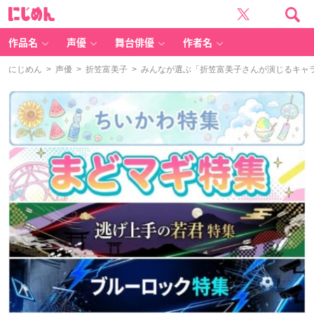
に
じ
め
ん
作品名
声優
舞台俳優
作者名
にじめん
>
声優
>
折笠富美子
> みんなが選ぶ「折笠富美子さんが演じるキャラと