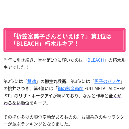
「折笠富美子さんといえば？」第1位は
「BLEACH」朽木ルキア！
昨年に引き続き、堂々第1位に輝いたのは「
BLEACH
」の
朽木ル
でした！
キア
第2位には「
銀魂
」の
、第3位には「
黒子のバスケ
」
柳生九兵衛
の
、第4位には「
鋼の錬金術師
FULLMETAL ALCHEM
桃井さつき
IST」の
が続いており、なんと昨年と
リザ・ホークアイ
全くか
をキープ。
わらない順位
そのほか多少の順位変動があるものの、お馴染みのキャラクタ
ーが並ぶランキングとなりました。