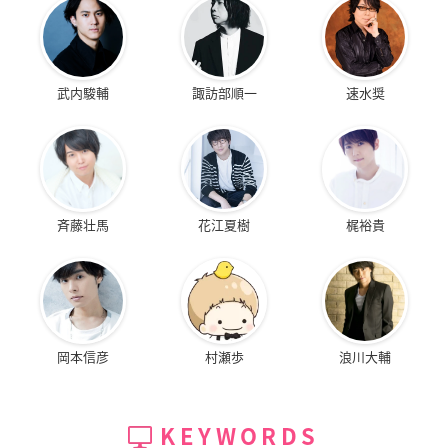
武内駿輔
諏訪部順一
速水奨
斉藤壮馬
花江夏樹
梶裕貴
岡本信彦
村瀬歩
浪川大輔
KEYWORDS