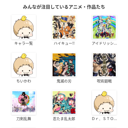
みんなが注目しているアニメ・作品たち
キャラ一覧
ハイキュー!!
アイドリッシ...
ちいかわ
鬼滅の刃
呪術廻戦
刀剣乱舞
忍たま乱太郎
Ｄｒ．ＳＴＯ...