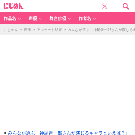
ヒ
に
プ
じ
ノ
め
シ
ん
ス
マ
作品名
声優
舞台俳優
作者名
イ
ク-
Di
vi
にじめん
>
声優
>
アンケート結果
>
みんなが選ぶ「神尾晋一郎さんが演じるキャ
si
o
n
R
a
p
B
at
tl
e-
（毒
島
メ
イ
ソ
ン
理
鶯）
-
ア
ニ
メ
情
報
サ
イ
ト
に
じ
め
ん
みんなが選ぶ「神尾晋一郎さんが演じるキャラといえば？」
<