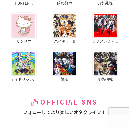
HUNTER...
暗殺教室
刀剣乱舞
サンリオ
ハイキュー!!
ヒプノシスマ...
アイドリッシ...
銀魂
呪術廻戦
OFFICIAL SNS
フォローしてより楽しいオタクライフ！