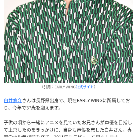
（引用：EARLY WING
公式サイト
）
白井悠介
さんは長野県出身で、現在EARLY WINGに所属してお
り、今年で37歳を迎えます。
子供の頃から一緒にアニメを見ていたお兄さんが声優を目指し
て上京したのをきっかけに、自身も声優を志した白井さん。専
門学校や養成所を経て、2011年にデビューを果たします。