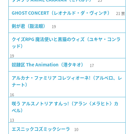
25
21
票
GHOST CONCERT（レオナルド・ダ・ヴィンチ）
19
剣が君（鼓法眼）
クイズRPG 魔法使いと黒猫のウィズ（ユキヤ・コンラ
ッド）
19
17
奴隷区 The Animation（港タキオ）
アルカナ・ファミリア コレツィオーネ!（アルベロ、レ
ナート）
16
咲う アルスノトリア すんっ!（アラン〈メラヒト〉カ
ペル）
13
10
エスニックコズミックシーラ