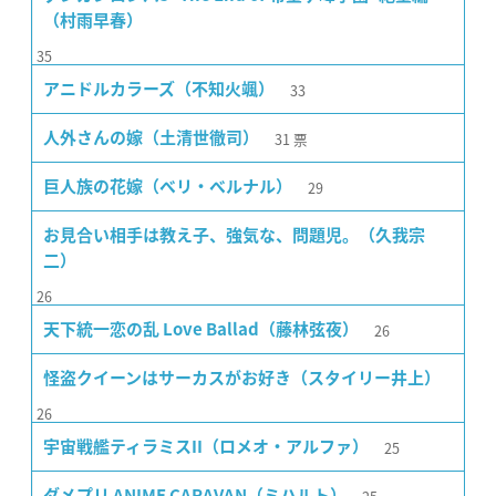
（村雨早春）
35
33
アニドルカラーズ（不知火颯）
31
票
人外さんの嫁（土清世徹司）
29
巨人族の花嫁（ベリ・ベルナル）
お見合い相手は教え子、強気な、問題児。（久我宗
二）
26
26
天下統一恋の乱 Love Ballad（藤林弦夜）
怪盗クイーンはサーカスがお好き（スタイリー井上）
26
25
宇宙戦艦ティラミスII（ロメオ・アルファ）
ダメプリ ANIME CARAVAN（ミハルト）