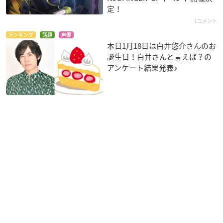
定！
1コメント
ランキング
話題
声優
本日1月18日は白井悠介さんのお
誕生日！白井さんと言えば？の
アンケート結果発表♪