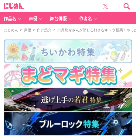
に
じ
め
ん
作品名
声優
舞台俳優
作者名
にじめん
>
声優
>
白井悠介
> 白井悠介さんが演じる好きなキャラ投票！やっ