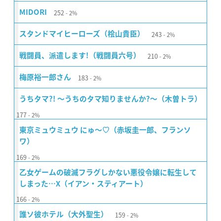
252
MIDORI
2%
243
スタンドマイヒーローズ（桧山貴臣）
2%
210
戦闘員、派遣します!（戦闘員六号）
2%
183
梅原裕一郎さん
2%
うちタマ?! 〜うちのタマ知りませんか?〜（木曽トラ）
177
2%
東京ミュウミュウ にゅ〜♡（赤坂圭一郎、フランソ
ワ）
169
2%
乙女ゲームの破滅フラグしかない悪役令嬢に転生して
しまった…X（イアン・スティアート）
166
2%
159
誰ソ彼ホテル（大外聖生）
2%