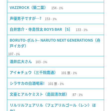
154
VAZZROCK（築二葉）
1%
153
声優男子ですが…?
1%
133
白井悠介・寺島惇太 BOYS BAR ［S］
1%
BORUTO-ボルト- NARUTO NEXT GENERATIONS（舟
戸イカダ）
107
1%
103
酒井広大さん
1%
101
票
アイ★チュウ（三千院鷹通）
1%
101
票
シラサカの白酒喝采!
1%
87
文豪とアルケミスト（島田清次郎）
1%
リルリルフェアリル（フェアリルゴール〈レン〉 ほ
か）