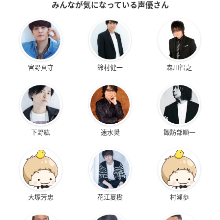
みんなが気になっている声優さん
宮野真守
鈴村健一
森川智之
下野紘
速水奨
諏訪部順一
大塚芳忠
花江夏樹
村瀬歩