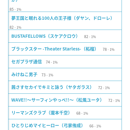
85
1%
夢王国と眠れる100人の王子様（ダヤン、ドローレ）
82
1%
82
BUSTAFELLOWS（スケアクロウ）
1%
78
ブラックスター -Theater Starless-（柘榴）
1%
74
セガプラザ通信
1%
73
みけねこ男子
1%
72
茜さすセカイでキミと詠う（ヤタガラス）
1%
72
WAVE!!〜サーフィンやっぺ!!〜（松風ユータ）
1%
68
リーマンズクラブ（瀧本千空）
1%
66
ひとりじめマイヒーロー（弓家侑成）
1%