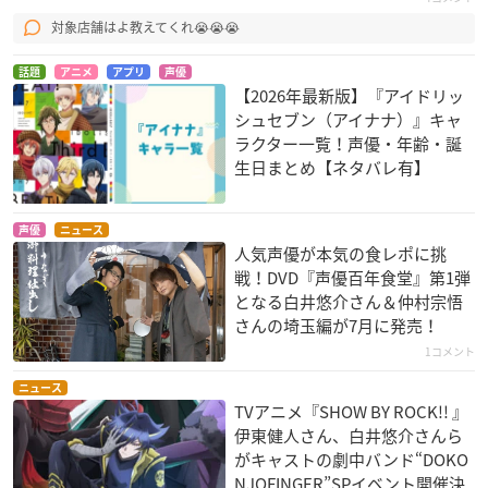
対象店舗はよ教えてくれ😭😭😭
話題
アニメ
アプリ
声優
【2026年最新版】『アイドリッ
シュセブン（アイナナ）』キャ
ラクター一覧！声優・年齢・誕
生日まとめ【ネタバレ有】
声優
ニュース
人気声優が本気の食レポに挑
戦！DVD『声優百年食堂』第1弾
となる白井悠介さん＆仲村宗悟
さんの埼玉編が7月に発売！
1コメント
ニュース
TVアニメ『SHOW BY ROCK!! 』
伊東健人さん、白井悠介さんら
がキャストの劇中バンド“DOKO
NJOFINGER”SPイベント開催決