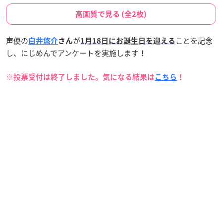
高画質で見る (全2枚)
声優の
が
ことを記念
白井悠介
さん
1月18日にお誕生日
を迎える
し、にじめんでアンケートを実施します！
※投票受付は終了しました。気になる結果は
こちら
！