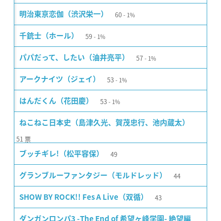
60
明治東亰恋伽（渋沢栄一）
1%
59
千銃士（ホール）
1%
57
パパだって、したい（油井亮平）
1%
53
アークナイツ（ジェイ）
1%
53
はんだくん（花田慶）
1%
ねこねこ日本史（島津久光、賀茂忠行、池内蔵太）
51
票
49
ブッチギレ!（松平容保）
44
グランブルーファンタジー（モルドレッド）
43
SHOW BY ROCK!! Fes A Live（双循）
ダンガンロンパ3 -The End of 希望ヶ峰学園- 絶望編