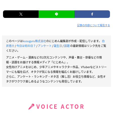
記事の内容について報告する
このページは
kusuguru株式会社
のにじめん編集部が作成・配信しています。
白
井悠介
/
今日は何の日？
/
アンケート
/
誕生日
/
話題
の最新情報はリンク先をご覧
ください。
アニメ・ゲーム・漫画などの2次元コンテンツや、声優・舞台・俳優などの情
報・話題をお届けする情報メディア「にじめん」。
女性向けアニメをはじめ、少年アニメやキャラクター作品、VTuberなどストリー
マーにも幅を広げ、オタクが気になる情報を幅広くお届けしています。
さらに、アンケート・ランキング・オタ活（推し活）お役立ち情報など、女性オ
タクがワクワク楽しめるようなコンテンツも発信しています。
VOICE ACTOR