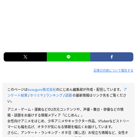
記事の内容について報告する
このページは
kusuguru株式会社
のにじめん編集部が作成・配信しています。
ア
ンケート結果
/
ホリミヤ
/
ランキング
/
話題
の最新情報はリンク先をご覧くださ
い。
アニメ・ゲーム・漫画などの2次元コンテンツや、声優・舞台・俳優などの情
報・話題をお届けする情報メディア「にじめん」。
女性向けアニメをはじめ、少年アニメやキャラクター作品、VTuberなどストリー
マーにも幅を広げ、オタクが気になる情報を幅広くお届けしています。
さらに、アンケート・ランキング・オタ活（推し活）お役立ち情報など、女性オ