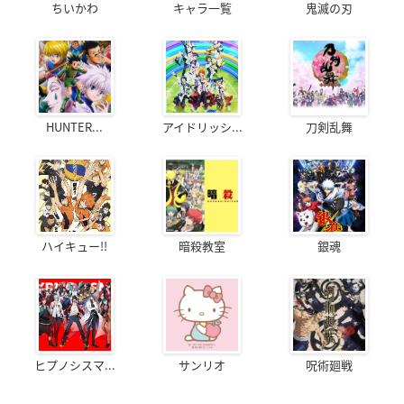
ちいかわ
キャラ一覧
鬼滅の刃
HUNTER...
アイドリッシ...
刀剣乱舞
ハイキュー!!
暗殺教室
銀魂
ヒプノシスマ...
サンリオ
呪術廻戦