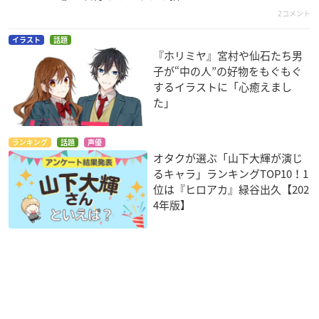
2コメント
イラスト
話題
『ホリミヤ』宮村や仙石たち男
子が“中の人”の好物をもぐもぐ
するイラストに「心癒えまし
た」
ランキング
話題
声優
オタクが選ぶ「山下大輝が演じ
るキャラ」ランキングTOP10！1
位は『ヒロアカ』緑谷出久【202
4年版】