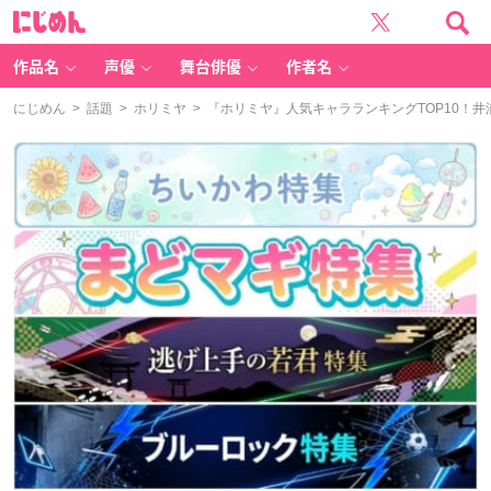
に
じ
め
ん
作品名
声優
舞台俳優
作者名
にじめん
>
話題
>
ホリミヤ
> 『ホリミヤ』人気キャラランキングTOP10！