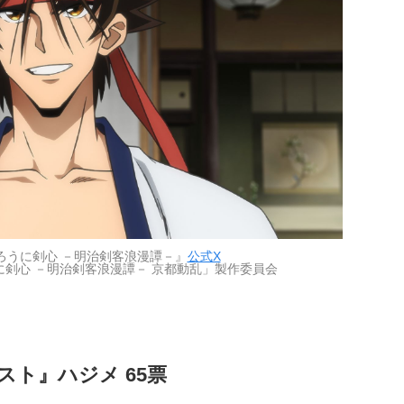
ろうに剣心 －明治剣客浪漫譚－』
公式X
に剣心 －明治剣客浪漫譚－ 京都動乱」製作委員会
スト』ハジメ 65票