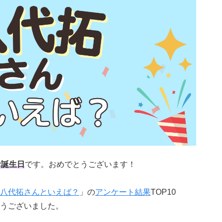
お誕生日
です。おめでとうございます！
八代拓さんといえば？
」の
アンケート結果
TOP10
うございました。