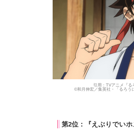
引用：TVアニメ『る
©和月伸宏／集英社・「るろう
第2位：『えぶりでいホ