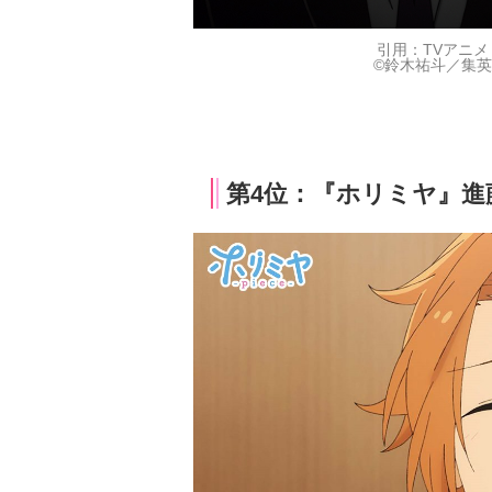
引用：TVアニメ『
©鈴木祐斗／集英社
第4位：『ホリミヤ』進藤