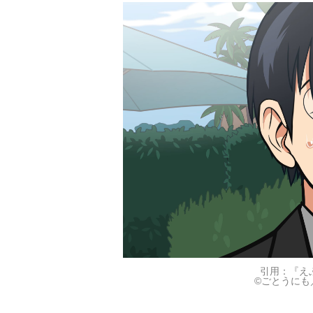
引用：『え
©ごとうにも