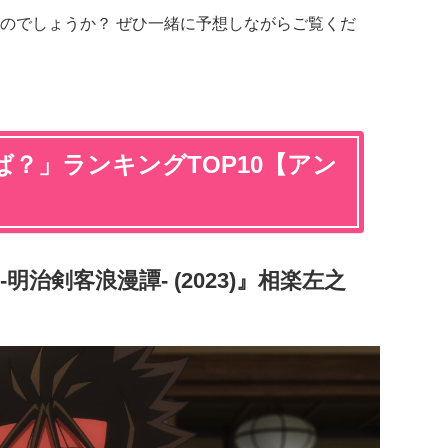
のでしょうか？ ぜひ一緒に予想しながらご覧くだ
？」ランキングTOP10【アン
明治剣客浪漫譚- (2023)』相楽左之