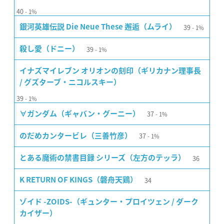
40
1%
39
銀河英雄伝説 Die Neue These 邂逅（ムライ）
1%
39
殺し愛（ドニー）
1%
イナズマイレブン オリオンの刻印（ギリカナン理事長
/ グズターブ・ニコルスキー）
39
1%
37
∀ガンダム（ギャバン・グーニー）
1%
37
のだめカンタービレ（三善竹彦）
1%
36
とある魔術の禁書目録 シリーズ（左方のテッラ）
34
K RETURN OF KINGS（磐舟天鶏）
ゾイド -ZOIDS-（ギュンター・プロイツェン / ダーク
カイザー）