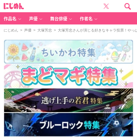
に
じ
め
ん
作品名
声優
舞台俳優
作者名
にじめん
>
声優
>
大塚芳忠
> 大塚芳忠さんが演じる好きなキャラ投票！やっ