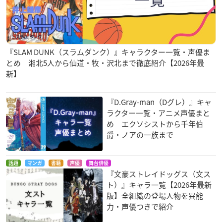
『SLAM DUNK（スラムダンク）』キャラクター一覧・声優ま
とめ 湘北5人から仙道・牧・沢北まで徹底紹介【2026年最
新】
『D.Gray-man（Dグレ）』キャ
ラクター一覧・アニメ声優まと
め エクソシストから千年伯
爵・ノアの一族まで
話題
マンガ
書籍
声優
舞台俳優
『文豪ストレイドッグス（文ス
ト）』キャラ一覧【2026年最新
版】全組織の登場人物を異能
力・声優つきで紹介