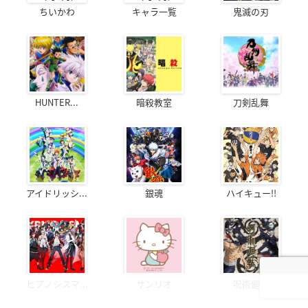
ちいかわ
キャラ一覧
鬼滅の刃
HUNTER...
暗殺教室
刀剣乱舞
アイドリッシ...
銀魂
ハイキュー!!
ヒプノシスマ...
サンリオ
呪術廻戦