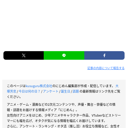
記事の内容について報告する
このページは
kusuguru株式会社
のにじめん編集部が作成・配信しています。
大
塚芳忠
/
今日は何の日？
/
アンケート
/
誕生日
/
話題
の最新情報はリンク先をご覧
ください。
アニメ・ゲーム・漫画などの2次元コンテンツや、声優・舞台・俳優などの情
報・話題をお届けする情報メディア「にじめん」。
女性向けアニメをはじめ、少年アニメやキャラクター作品、VTuberなどストリー
マーにも幅を広げ、オタクが気になる情報を幅広くお届けしています。
さらに、アンケート・ランキング・オタ活（推し活）お役立ち情報など、女性オ