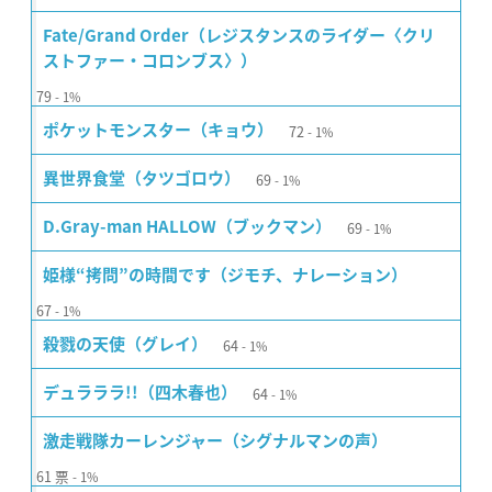
Fate/Grand Order（レジスタンスのライダー〈クリ
ストファー・コロンブス〉）
79
1%
72
ポケットモンスター（キョウ）
1%
69
異世界食堂（タツゴロウ）
1%
69
D.Gray-man HALLOW（ブックマン）
1%
姫様“拷問”の時間です（ジモチ、ナレーション）
67
1%
64
殺戮の天使（グレイ）
1%
64
デュラララ!!（四木春也）
1%
激走戦隊カーレンジャー（シグナルマンの声）
61
票
1%