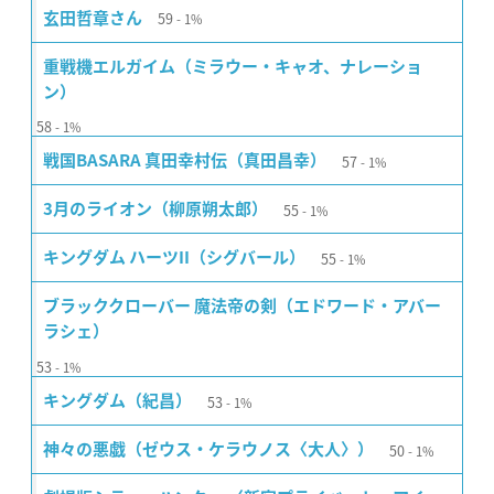
59
玄田哲章さん
1%
重戦機エルガイム（ミラウー・キャオ、ナレーショ
ン）
58
1%
57
戦国BASARA 真田幸村伝（真田昌幸）
1%
55
3月のライオン（柳原朔太郎）
1%
55
キングダム ハーツII（シグバール）
1%
ブラッククローバー 魔法帝の剣（エドワード・アバー
ラシェ）
53
1%
53
キングダム（紀昌）
1%
50
神々の悪戯（ゼウス・ケラウノス〈大人〉）
1%