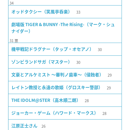
34
33
オッドタクシー（笑風亭呑楽）
劇場版 TIGER & BUNNY -The Rising-（マーク・シュ
ナイダー）
31
票
30
機甲戦記ドラグナー（タップ・オセアノ）
30
ゾンビランドサガ（マスター）
29
文豪とアルケミスト 〜審判ノ歯車〜（侵蝕者）
29
レイトン教授と永遠の歌姫（グロスキー警部）
28
THE IDOLM@STER（高木順二朗）
28
ジョーカー・ゲーム（ハワード・マークス）
26
江原正士さん