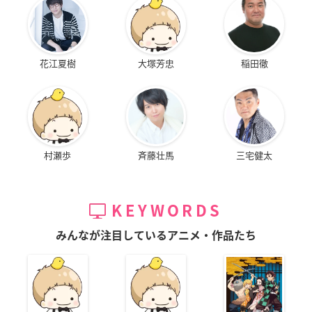
花江夏樹
大塚芳忠
稲田徹
村瀬歩
斉藤壮馬
三宅健太
KEYWORDS
みんなが注目しているアニメ・作品たち