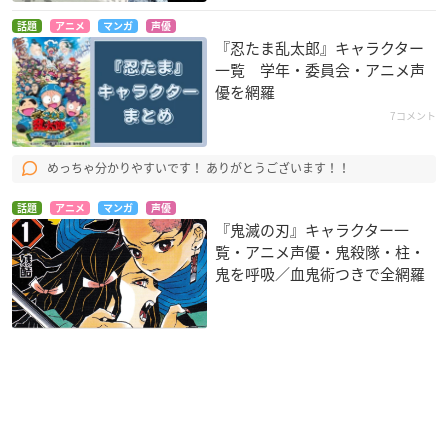
話題
アニメ
マンガ
声優
『忍たま乱太郎』キャラクター
一覧 学年・委員会・アニメ声
優を網羅
7コメント
めっちゃ分かりやすいです！ ありがとうございます！！
話題
アニメ
マンガ
声優
『鬼滅の刃』キャラクター一
覧・アニメ声優・鬼殺隊・柱・
鬼を呼吸／血鬼術つきで全網羅