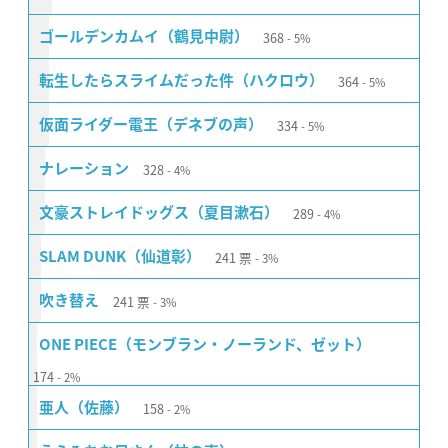
368
ゴールデンカムイ（鶴見中尉）
5%
364
転生したらスライムだった件（ハクロウ）
5%
334
仮面ライダー電王（デネブの声）
5%
328
ナレーション
4%
289
文豪ストレイドッグス（夏目漱石）
4%
241
票
SLAM DUNK（仙道彰）
3%
241
票
吹き替え
3%
ONE PIECE（モンブラン・ノーランド、ゼット）
174
2%
158
亜人（佐藤）
2%