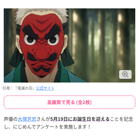
引用：『鬼滅の刃』
公式サイト
高画質で見る (全2枚)
声優の
大塚芳忠
さんが
ことを記念
5月19日にお誕生日を迎える
し、にじめんでアンケートを実施します！