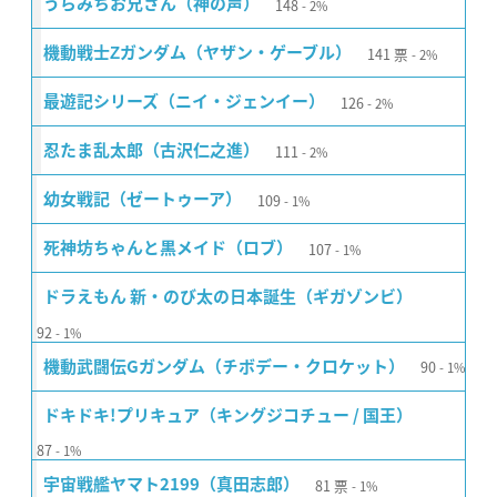
148
うらみちお兄さん（神の声）
2%
141
票
機動戦士Ζガンダム（ヤザン・ゲーブル）
2%
126
最遊記シリーズ（ニイ・ジェンイー）
2%
111
忍たま乱太郎（古沢仁之進）
2%
109
幼女戦記（ゼートゥーア）
1%
107
死神坊ちゃんと黒メイド（ロブ）
1%
ドラえもん 新・のび太の日本誕生（ギガゾンビ）
92
1%
90
機動武闘伝Gガンダム（チボデー・クロケット）
1%
ドキドキ!プリキュア（キングジコチュー / 国王）
87
1%
81
票
宇宙戦艦ヤマト2199（真田志郎）
1%