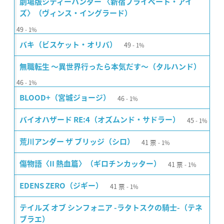
劇場版シティーハンター 〈新宿プライベート・アイ
ズ〉（ヴィンス・イングラード）
49
1%
49
バキ（ビスケット・オリバ）
1%
無職転生 〜異世界行ったら本気だす〜（タルハンド）
46
1%
46
BLOOD+（宮城ジョージ）
1%
45
バイオハザード RE:4（オズムンド・サドラー）
1%
41
票
荒川アンダー ザ ブリッジ（シロ）
1%
41
票
傷物語〈II 熱血篇〉（ギロチンカッター）
1%
41
票
EDENS ZERO（ジギー）
1%
テイルズ オブ シンフォニア -ラタトスクの騎士-（テネ
ブラエ）