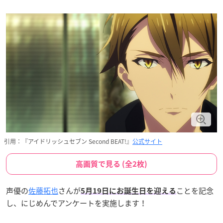
引用：『アイドリッシュセブン Second BEAT!』
公式サイト
高画質で見る (全2枚)
声優の
佐藤拓也
さんが
ことを記念
5月19日にお誕生日を迎える
し、にじめんでアンケートを実施します！