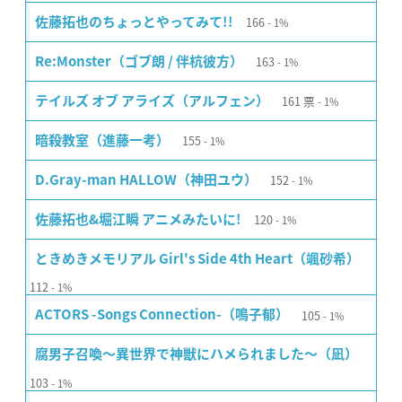
166
佐藤拓也のちょっとやってみて!!
1%
163
Re:Monster（ゴブ朗 / 伴杭彼方）
1%
161
票
テイルズ オブ アライズ（アルフェン）
1%
155
暗殺教室（進藤一考）
1%
152
D.Gray-man HALLOW（神田ユウ）
1%
120
佐藤拓也&堀江瞬 アニメみたいに!
1%
ときめきメモリアル Girl's Side 4th Heart（颯砂希）
112
1%
105
ACTORS -Songs Connection-（鳴子郁）
1%
腐男子召喚〜異世界で神獣にハメられました〜（凪）
103
1%