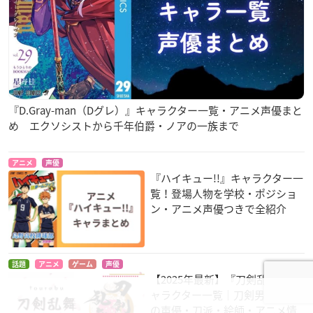
『D.Gray-man（Dグレ）』キャラクター一覧・アニメ声優まと
め エクソシストから千年伯爵・ノアの一族まで
アニメ
声優
『ハイキュー!!』キャラクター一
覧！登場人物を学校・ポジショ
ン・アニメ声優つきで全紹介
話題
アニメ
ゲーム
声優
【2025年最新】『刀剣乱舞』キ
ャラクター一覧｜刀剣男士117振
の声優・刀派・絵師・アニメ情