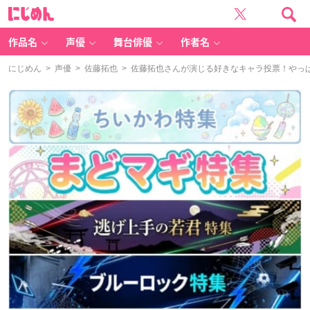
に
じ
め
ん
作品名
声優
舞台俳優
作者名
にじめん
>
声優
>
佐藤拓也
> 佐藤拓也さんが演じる好きなキャラ投票！やっ