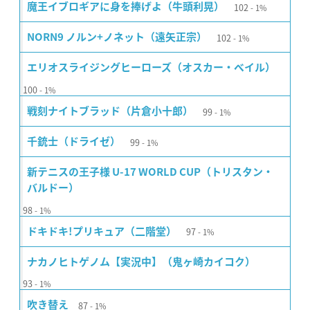
102
魔王イブロギアに身を捧げよ（牛頭利晃）
1%
102
NORN9 ノルン+ノネット（遠矢正宗）
1%
エリオスライジングヒーローズ（オスカー・ベイル）
100
1%
99
戦刻ナイトブラッド（片倉小十郎）
1%
99
千銃士（ドライゼ）
1%
新テニスの王子様 U-17 WORLD CUP（トリスタン・
バルドー）
98
1%
97
ドキドキ!プリキュア（二階堂）
1%
ナカノヒトゲノム【実況中】（鬼ヶ崎カイコク）
93
1%
87
吹き替え
1%