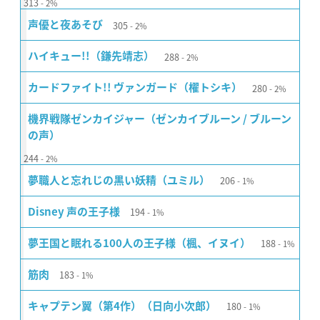
313
2%
305
声優と夜あそび
2%
288
ハイキュー!!（鎌先靖志）
2%
280
カードファイト!! ヴァンガード（櫂トシキ）
2%
機界戦隊ゼンカイジャー（ゼンカイブルーン / ブルーン
の声）
244
2%
206
夢職人と忘れじの黒い妖精（ユミル）
1%
194
Disney 声の王子様
1%
188
夢王国と眠れる100人の王子様（楓、イヌイ）
1%
183
筋肉
1%
180
キャプテン翼（第4作）（日向小次郎）
1%