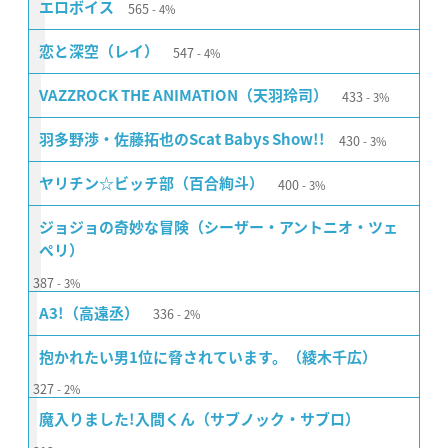
565
エロボイス
4%
547
恋と深空（レイ）
4%
433
VAZZROCK THE ANIMATION（天羽玲司）
3%
430
羽多野渉・佐藤拓也のScat Babys Show!!
3%
400
ヤリチン☆ビッチ部（百合絢斗）
3%
ジョジョの奇妙な冒険（シーザー・アントニオ・ツェ
ペリ）
387
3%
336
A3!（高遠丞）
2%
抱かれたい男1位に脅されています。（綾木千広）
327
2%
魔入りました!入間くん（サブノック・サブロ）