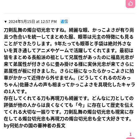
2024年5月15日 at 12:57 PM
返信
刀剣乱舞の燭台切光忠ですね。綺麗な眼、かっこよさが有り尚
且つ色合いを統一してまとめた服、眼帯は元主の特徴にも見る
ことができたりします。9年たっても眼帯と手袋は絶対外さな
いを貫き通してアニメやゲームで活躍してくれてます。最初は
皆をまとめる長船派の祖として兄属性があったのに福島光忠が
来て弟属性が付きさらに畳み掛ける様に実休光忠が来てさらに
弟属性が板に付きました。さらに極になったらかっこよさに拍
車がかかって近侍から外せません。(どうしてくれるのだみっ
ちゃん)佐藤さんの声も相まってかっこよさを具現化したキャラ
の1人です。
存在してくれてる刀も再現刀も綺麗です。どんなに刀としての
評価が他の人からは良くなくても「今」に存在して歴史を伝え
てくれる大切な一振りです。刀剣乱舞の燭台切光忠も現実に存
在してる燭台切光忠も再現刀の燭台切光忠も全て大好きです。
by何処かの国の審神者の長文
1