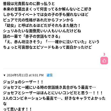
普段は兄貴肌なのに酔っ払うと
本来の言葉出まくって何言ってるか解んないとこ好き
しかもプライベートでは女の子の手も握れないほど
ピュアで元の性格があれだからファンから
「幼女」と呼ばれるほどだがそれもまた魅力！
シュリみたいな面倒見いい人もいいんだけどね
話の一幕で「赤子の世話もできる」
「え、赤ん坊泣きそう」「……確かに泣いていた」という
ちょっと可哀想なエピソードもあって面白かったけど
3
2024年5月11日 at 9:01 PM
返信
ジョジョのシーザー！！
ジョセフと一緒にいる時の世話焼き具合がもう最高で…
ジョセフとシーザーはほんとにいいコンビだと思う…！！！
2人のコンビネーションも最高で…、好きなキャラでよかった
な
って思います！！