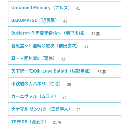
45
Unnamed Memory（アルス）
42
BAKUMATSU（近藤勇）
41
票
Butlers〜千年百年物語〜（羽早川翔）
37
義風堂々!! 兼続と慶次（前田慶次）
32
真・三國無双8（曹休）
31
票
天下統一恋の乱 Love Ballad（服部半蔵）
28
甲鉄城のカバネリ（仁助）
25
カーニヴァル（ムラノ）
25
ナナマル サンバツ（笹島学人）
21
票
7SEEDS（源五郎）