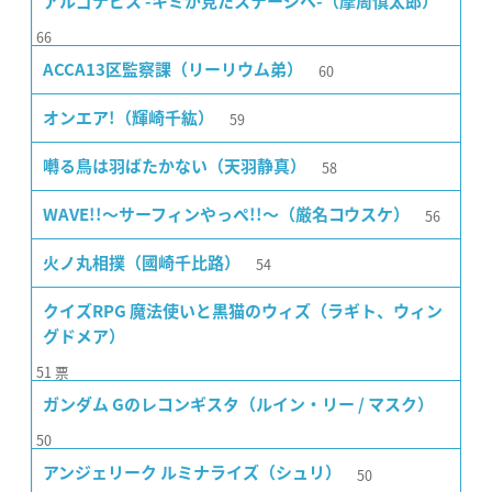
アルゴナビス -キミが見たステージへ-（摩周慎太郎）
66
60
ACCA13区監察課（リーリウム弟）
59
オンエア!（輝崎千紘）
58
囀る鳥は羽ばたかない（天羽静真）
56
WAVE!!〜サーフィンやっぺ!!〜（厳名コウスケ）
54
火ノ丸相撲（國崎千比路）
クイズRPG 魔法使いと黒猫のウィズ（ラギト、ウィン
グドメア）
51
票
ガンダム Gのレコンギスタ（ルイン・リー / マスク）
50
50
アンジェリーク ルミナライズ（シュリ）