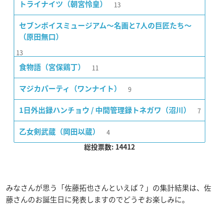
13
トライナイツ（朝宮怜皇）
セブンボイスミュージアム〜名画と7人の巨匠たち〜
（原田無口）
13
11
食物語（宮保鶏丁）
9
マジカパーティ（ワンナイト）
7
1日外出録ハンチョウ / 中間管理録トネガワ（沼川）
4
乙女剣武蔵（岡田以蔵）
総投票数: 14412
みなさんが思う「佐藤拓也さんといえば？」の集計結果は、佐
藤さんのお誕生日に発表しますのでどうぞお楽しみに。