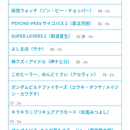
84
妖怪ウォッチ（ゾン・ビー・チョッパー）
1%
82
PSYCHO-PASS サイコパス 2（喜汰沢旭）
1%
81
票
SUPER LOVERS 2（斯波夏生）
1%
80
よしまほ（サナ）
1%
80
神クズ☆アイドル（岬チヒロ）
1%
78
このヒーラー、めんどくさい（アルヴィン）
1%
ガンダムビルドファイターズ（ユウキ・タツヤ / メイジ
ン・カワグチ）
77
1%
キラキラ☆プリキュアアラモード（水嶌みつよし）
74
1%