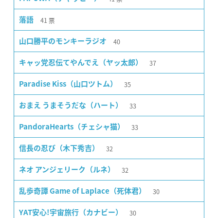
41
票
落語
40
山口勝平のモンキーラジオ
37
キャッ党忍伝てやんでえ（ヤッ太郎）
35
Paradise Kiss（山口ツトム）
33
おまえ うまそうだな（ハート）
33
PandoraHearts（チェシャ猫）
32
信長の忍び（木下秀吉）
32
ネオ アンジェリーク（ルネ）
30
乱歩奇譚 Game of Laplace（死体君）
30
YAT安心!宇宙旅行（カナビー）