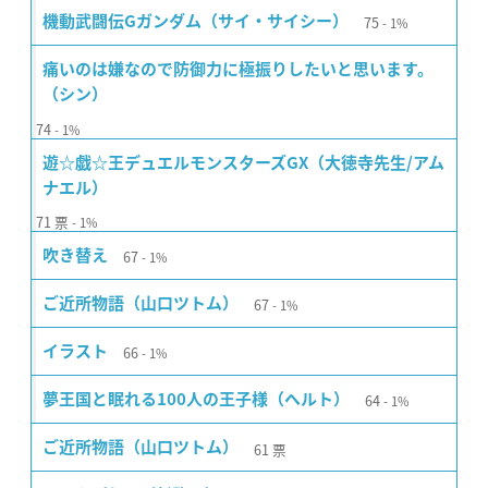
75
機動武闘伝Gガンダム（サイ・サイシー）
1%
痛いのは嫌なので防御力に極振りしたいと思います。
（シン）
74
1%
遊☆戯☆王デュエルモンスターズGX（大徳寺先生/アム
ナエル）
71
票
1%
67
吹き替え
1%
67
ご近所物語（山口ツトム）
1%
66
イラスト
1%
64
夢王国と眠れる100人の王子様（ヘルト）
1%
61
票
ご近所物語（山口ツトム）