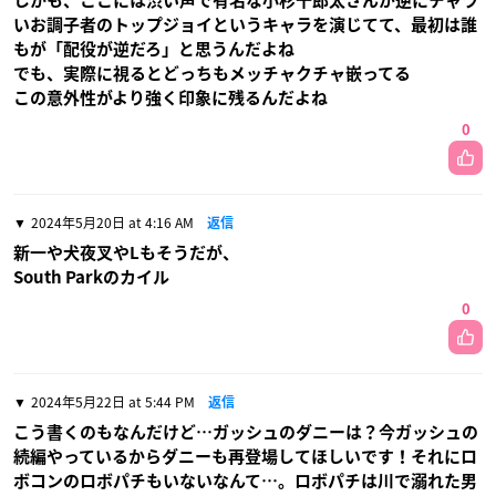
しかも、ここには渋い声で有名な小杉十郎太さんが逆にチャラ
いお調子者のトップジョイというキャラを演じてて、最初は誰
もが「配役が逆だろ」と思うんだよね
でも、実際に視るとどっちもメッチャクチャ嵌ってる
この意外性がより強く印象に残るんだよね
0
2024年5月20日 at 4:16 AM
返信
新一や犬夜叉やLもそうだが、
South Parkのカイル
0
2024年5月22日 at 5:44 PM
返信
こう書くのもなんだけど…ガッシュのダニーは？今ガッシュの
続編やっているからダニーも再登場してほしいです！それにロ
ボコンのロボパチもいないなんて…。ロボパチは川で溺れた男