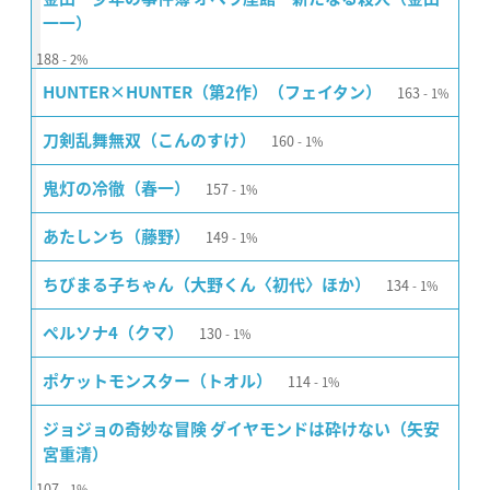
一一）
188
2%
163
HUNTER×HUNTER（第2作）（フェイタン）
1%
160
刀剣乱舞無双（こんのすけ）
1%
157
鬼灯の冷徹（春一）
1%
149
あたしンち（藤野）
1%
134
ちびまる子ちゃん（大野くん〈初代〉ほか）
1%
130
ペルソナ4（クマ）
1%
114
ポケットモンスター（トオル）
1%
ジョジョの奇妙な冒険 ダイヤモンドは砕けない（矢安
宮重清）
107
1%