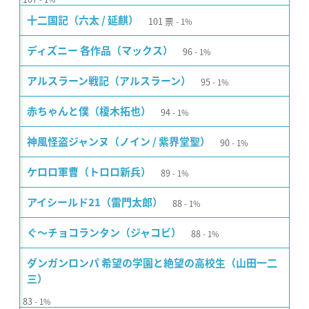
101
票
十二国記（六太 / 延麒）
1%
96
ディズニー 各作品（マックス）
1%
95
アルスラーン戦記（アルスラーン）
1%
94
赤ちゃんと僕（榎木拓也）
1%
90
神風怪盗ジャンヌ（ノイン / 紫界堂聖）
1%
89
ケロロ軍曹（トロロ新兵）
1%
88
アイシールド21（雷門太郎）
1%
88
ぐ〜チョコランタン（ジャコビ）
1%
ダンガンロンパ 希望の学園と絶望の高校生（山田一二
三）
83
1%