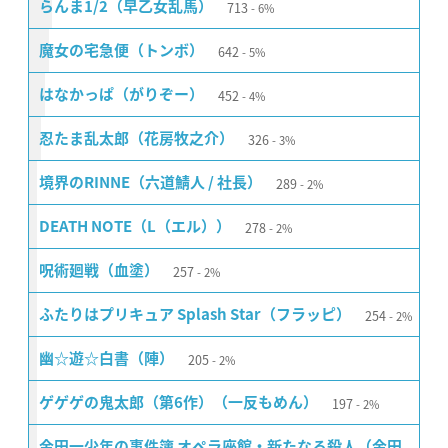
713
らんま1/2（早乙女乱馬）
6%
642
魔女の宅急便（トンボ）
5%
452
はなかっぱ（がりぞー）
4%
326
忍たま乱太郎（花房牧之介）
3%
289
境界のRINNE（六道鯖人 / 社長）
2%
278
DEATH NOTE（L（エル））
2%
257
呪術廻戦（血塗）
2%
254
ふたりはプリキュア Splash Star（フラッピ）
2%
205
幽☆遊☆白書（陣）
2%
197
ゲゲゲの鬼太郎（第6作）（一反もめん）
2%
金田一少年の事件簿 オペラ座館・新たなる殺人（金田