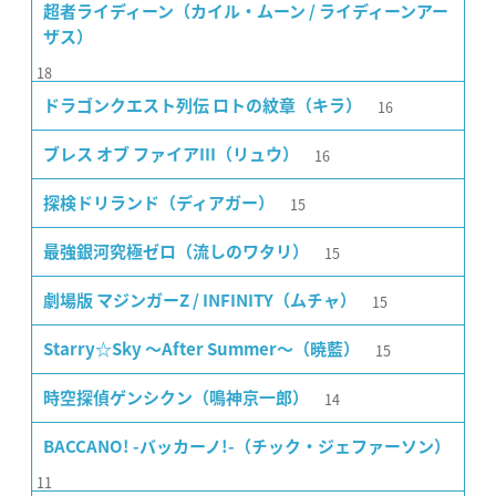
超者ライディーン（カイル・ムーン / ライディーンアー
ザス）
18
16
ドラゴンクエスト列伝 ロトの紋章（キラ）
16
ブレス オブ ファイアIII（リュウ）
15
探検ドリランド（ディアガー）
15
最強銀河究極ゼロ（流しのワタリ）
15
劇場版 マジンガーZ / INFINITY（ムチャ）
15
Starry☆Sky 〜After Summer〜（暁藍）
14
時空探偵ゲンシクン（鳴神京一郎）
BACCANO! -バッカーノ!-（チック・ジェファーソン）
11