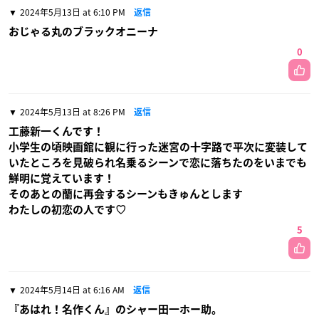
2024年5月13日 at 6:10 PM
返信
おじゃる丸のブラックオニーナ
0
2024年5月13日 at 8:26 PM
返信
工藤新一くんです！
小学生の頃映画館に観に行った迷宮の十字路で平次に変装して
いたところを見破られ名乗るシーンで恋に落ちたのをいまでも
鮮明に覚えています！
そのあとの蘭に再会するシーンもきゅんとします
わたしの初恋の人です♡
5
2024年5月14日 at 6:16 AM
返信
『あはれ！名作くん』のシャー田一ホー助。