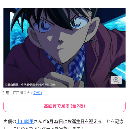
引用：江戸川コナン
公式X
高画質で見る (全2枚)
声優の
山口勝平
さんが
ことを記念
5月23日にお誕生日を迎える
し、にじめんでアンケートを実施します！