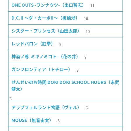
11
ONE OUTS -ワンナウツ-（出口智志）
10
D.C.II 〜ダ・カーポII〜（板橋渉）
10
シスター・プリンセス（山田太郎）
9
レッドバロン（紅拳）
9
神酒ノ尊-ミキノミコト-（花の井）
9
ガンフロンティア（トチロー）
せんせいのお時間 DOKI DOKI SCHOOL HOURS（末武
健太）
6
6
アップフェルラント物語（ヴェル）
6
MOUSE（無音宙太）