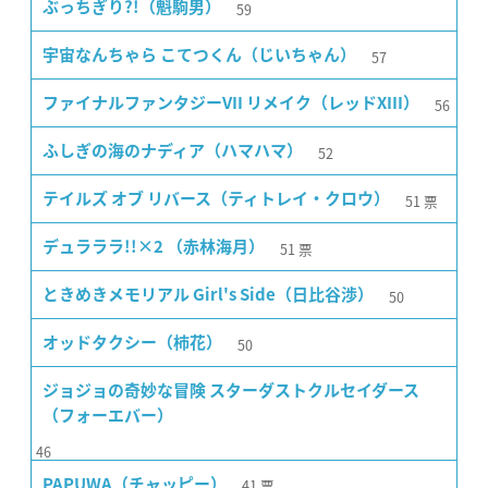
59
ぶっちぎり?!（魁駒男）
57
宇宙なんちゃら こてつくん（じいちゃん）
56
ファイナルファンタジーVII リメイク（レッドXIII）
52
ふしぎの海のナディア（ハマハマ）
51
票
テイルズ オブ リバース（ティトレイ・クロウ）
51
票
デュラララ!!×2 （赤林海月）
50
ときめきメモリアル Girl's Side（日比谷渉）
50
オッドタクシー（柿花）
ジョジョの奇妙な冒険 スターダストクルセイダース
（フォーエバー）
46
41
票
PAPUWA（チャッピー）