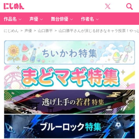
に
じ
め
ん
作品名
声優
舞台俳優
作者名
にじめん
>
声優
>
山口勝平
> 山口勝平さんが演じる好きなキャラ投票！やっ