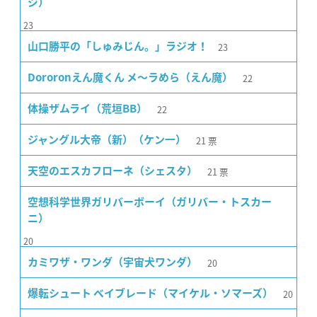
ジ）
23
23
山口勝平の「しゅみじん。」ラジオ！
22
Dororonえん魔くん メ〜ラめら（えん魔）
22
体操ザムライ（荒垣BB）
21
票
ジャングル大帝（新）（ケン一）
21
票
天空のエスカフローネ（シェスタ）
空想科学世界ガリバーボーイ（ガリバー・トスカー
ニ）
20
20
カミワザ・ワンダ（宇宙犬ワンダ）
20
爆転シュート ベイブレード（マイケル・ソマーズ）