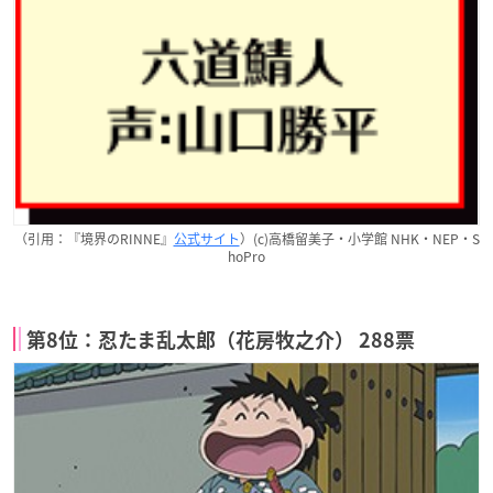
（引用：『境界のRINNE』
公式サイト
）(c)高橋留美子・小学館 NHK・NEP・S
hoPro
第8位：忍たま乱太郎（花房牧之介） 288票