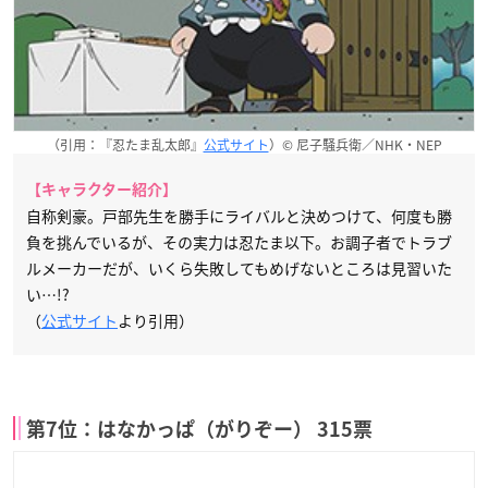
（引用：『忍たま乱太郎』
公式サイト
）© 尼子騒兵衛／NHK・NEP
【キャラクター紹介】
自称剣豪。戸部先生を勝手にライバルと決めつけて、何度も勝
負を挑んでいるが、その実力は忍たま以下。お調子者でトラブ
ルメーカーだが、いくら失敗してもめげないところは見習いた
い…!?
（
公式サイト
より引用）
第7位：はなかっぱ（がりぞー） 315票