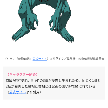
（引用：『呪術廻戦』
公式サイト
）©芥見下々／集英社・呪術廻戦製作委員会
【キャラクター紹介】
特級呪物“受胎九相図”の3番が受肉し生まれた姿。同じく1番と
2話が受肉した脹相と壊相とは兄弟の固い絆で結ばれている
（
公式サイト
より引用）