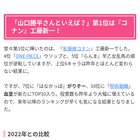
「山口勝平さんといえば？」第1位は『コ
ナン』工藤新一！
堂々第1位に輝いたのは、『
名探偵コナン
』工藤新一でした。
4位『
ONE PIECE
』ウソップと、5位『らんま』早乙女乱馬の順
位が逆転していますが、上位6キャラは昨年とほとんど変わら
ない結果に。
ですが、7位に『はなかっぱ』
、10位に『
呪術廻戦
』
がりぞー
が新たにTOP10入り。投票数も昨年より大幅に増えている
血塗
ので、来年以降のランキングが早くも気になる結果となりまし
た。
2022年との比較