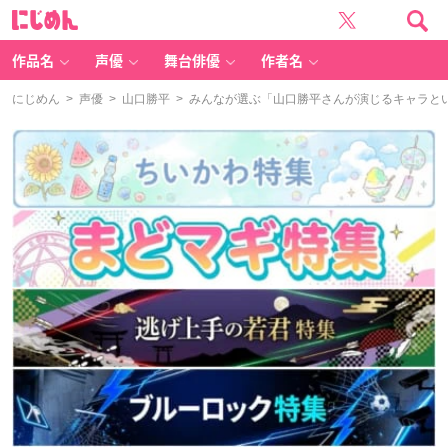
に
じ
め
ん
作品名
声優
舞台俳優
作者名
にじめん
>
声優
>
山口勝平
> みんなが選ぶ「山口勝平さんが演じるキャラといえ