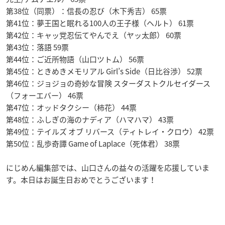
第38位（同票）：信長の忍び（木下秀吉） 65票
第41位：夢王国と眠れる100人の王子様（ヘルト） 61票
第42位：キャッ党忍伝てやんでえ（ヤッ太郎） 60票
第43位：落語 59票
第44位：ご近所物語（山口ツトム） 56票
第45位：ときめきメモリアル Girl’s Side（日比谷渉） 52票
第46位：ジョジョの奇妙な冒険 スターダストクルセイダース
（フォーエバー） 46票
第47位：オッドタクシー（柿花） 44票
第48位：ふしぎの海のナディア（ハマハマ） 43票
第49位：テイルズ オブ リバース（ティトレイ・クロウ） 42票
第50位：乱歩奇譚 Game of Laplace（死体君） 38票
にじめん編集部では、山口さんの益々の活躍を応援していま
す。本日はお誕生日おめでとうございます！