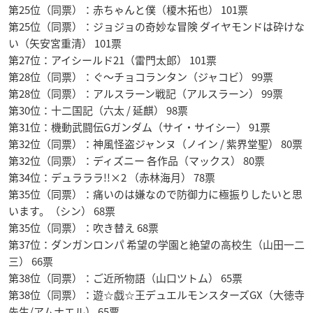
第25位（同票）：赤ちゃんと僕（榎木拓也） 101票
第25位（同票）：ジョジョの奇妙な冒険 ダイヤモンドは砕けな
い（矢安宮重清） 101票
第27位：アイシールド21（雷門太郎） 101票
第28位（同票）：ぐ〜チョコランタン（ジャコビ） 99票
第28位（同票）：アルスラーン戦記（アルスラーン） 99票
第30位：十二国記（六太 / 延麒） 98票
第31位：機動武闘伝Gガンダム（サイ・サイシー） 91票
第32位（同票）：神風怪盗ジャンヌ（ノイン / 紫界堂聖） 80票
第32位（同票）：ディズニー 各作品（マックス） 80票
第34位：デュラララ!!×2 （赤林海月） 78票
第35位（同票）：痛いのは嫌なので防御力に極振りしたいと思
います。（シン） 68票
第35位（同票）：吹き替え 68票
第37位：ダンガンロンパ 希望の学園と絶望の高校生（山田一二
三） 66票
第38位（同票）：ご近所物語（山口ツトム） 65票
第38位（同票）：遊☆戯☆王デュエルモンスターズGX（大徳寺
先生/アムナエル） 65票