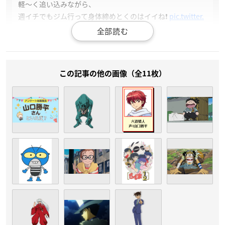
軽〜く追い込みながら、
週イチでもジム行って身体締めとくのはイイね❗️
pic.twitter.
com/UVQuXksBpp
—
山口勝平
@「勝平大百科 50キャラで見る僕の声優史」発
売中です❗️ (@ENma_Dororon)
May 12, 2023
この記事の他の画像（全11枚）
山口勝平さんは福岡県出身で現在有限会社 悟空の代表を務めて
おり、今年で58歳を迎えます。
舞台俳優として活躍する一方で、声優としての活動は23歳から
スタートした山口さん。
1989年にTVアニメ「
らんま1/2
」の早乙女乱馬役で初主演を果
たし、その後も数々のメインキャラクターの声を担当。
2019年には第13回声優アワードにて、“最も声優という職業を