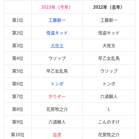
2023年（今年）
2022年（去年）
第1位
工藤新一
工藤新一
第2位
怪盗キッド
怪盗キッド
第3位
犬夜叉
犬夜叉
第4位
ウソップ
早乙女乱馬
第5位
早乙女乱馬
ウソップ
第6位
トンボ
トンボ
第7位
がりぞー
六道鯖人
第8位
花房牧之介
L
第9位
六道鯖人
こんのすけ
第10位
血塗
花房牧之介