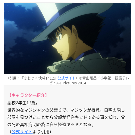
（引用：『まじっく快斗1412』
公式サイト
）©青山剛昌／小学館・読売テレ
ビ・A-1 Pictures 2014
【キャラクター紹介】
高校2年生17歳。
世界的なマジシャンの父譲りで、マジックが得意。自宅の隠し
部屋を見つけたことから父親が怪盗キッドである事を知り、父
の死の真相究明の為に自ら怪盗キッドとなる。
（
公式サイト
より引用）