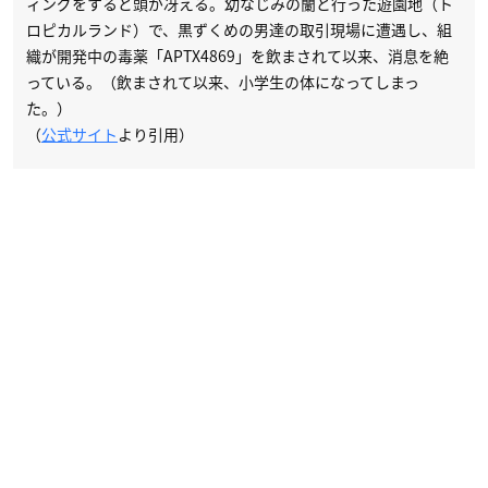
ィングをすると頭が冴える。幼なじみの蘭と行った遊園地（ト
ロピカルランド）で、黒ずくめの男達の取引現場に遭遇し、組
織が開発中の毒薬「APTX4869」を飲まされて以来、消息を絶
っている。（飲まされて以来、小学生の体になってしまっ
た。）
（
公式サイト
より引用）