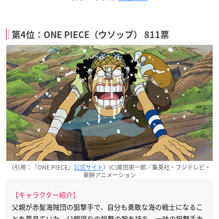
第4位：ONE PIECE（ウソップ） 811票
（引用：『ONE PIECE』
公式サイト
）(C)尾田栄一郎／集英社・フジテレビ・
東映アニメーション
【キャラクター紹介】
父親が赤髪海賊団の狙撃手で、自分も勇敢な海の戦士になるこ
とを夢見ていた。父親譲りの狙撃の腕を持ち、一味の狙撃手を