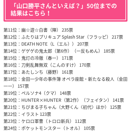
「山口勝平さんといえば？」50位までの
結果はこちら！
第11位：幽☆遊☆白書（陣） 235票
第12位：ふたりはプリキュア Splash Star（フラッピ） 217票
第13位：DEATH NOTE（L（エル）） 207票
第14位：ゲゲゲの鬼太郎（第6作）（一反もめん） 185票
第15位：鬼灯の冷徹（春一） 171票
第16位：刀剣乱舞無双（こんのすけ） 170票
第17位：あたしンち（藤野） 161票
第18位：金田一少年の事件簿 オペラ座館・新たなる殺人（金田
一一） 157票
第19位：ペルソナ4（クマ） 148票
第20位：HUNTER×HUNTER（第2作）（フェイタン） 141票
第21位：ちびまる子ちゃん（大野くん〈初代〉ほか） 125票
第22位：イラスト 123票
第23位：ケロロ軍曹（トロロ新兵） 112票
第24位：ポケットモンスター（トオル） 105票