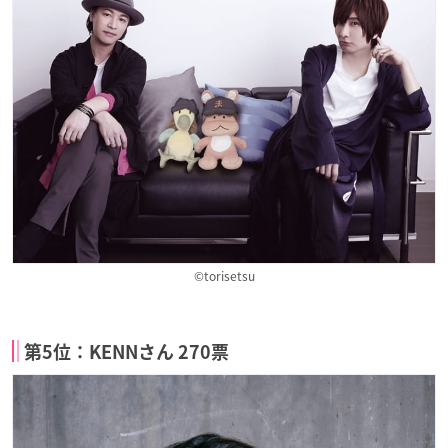
©torisetsu
第5位：KENNさん 270票