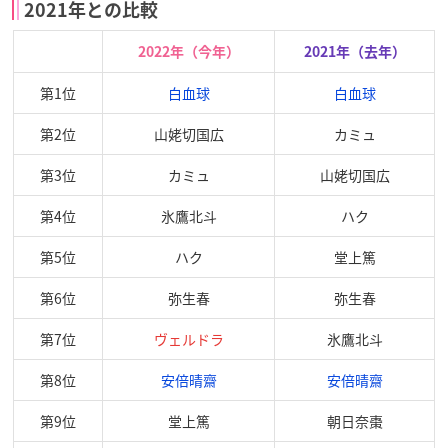
2021年との比較
2022年（今年）
2021年（去年）
第1位
白血球
白血球
第2位
山姥切国広
カミュ
第3位
カミュ
山姥切国広
第4位
氷鷹北斗
ハク
第5位
ハク
堂上篤
第6位
弥生春
弥生春
第7位
ヴェルドラ
氷鷹北斗
第8位
安倍晴齋
安倍晴齋
第9位
堂上篤
朝日奈棗