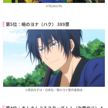
©TSUKIUTA.
第5位：暁のヨナ（ハク） 389票
©草凪みずほ・白泉社／暁のヨナ製作委員会