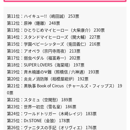
第11位：ハイキュー!!（嶋田誠） 253票
第12位：原神（鍾離） 248票
第13位：ひとりじめマイヒーロー（大柴康介） 230票
第14位：スタンドマイヒーローズ（関大輔） 227票
第15位：学園ベビーシッターズ（兎田義仁） 216票
第16位：アオペラ（宗円寺雨夜） 213票
第17位：弱虫ペダル（福富寿一） 202票
第18位：SUPER LOVERS（海棠晴） 197票
第19位：斉木楠雄のΨ難（照橋信 / 六神通） 193票
第20位：炎炎ノ消防隊（相模屋紺炉） 192票
第21位：黒執事 Book of Circus（チャールズ・フィップス） 19
0票
第22位：スタミュ（空閑愁） 189票
第23位：世界一初恋（雪名皇） 186票
第24位：ワールドトリガー（木崎レイジ） 183票
第25位：Dr.STONE（金狼） 178票
第26位：ヴァニタスの手記（オリヴィエ） 176票