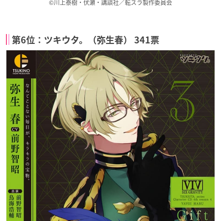
©川上泰樹・伏瀬・講談社／転スラ製作委員会
第6位：ツキウタ。（弥生春） 341票