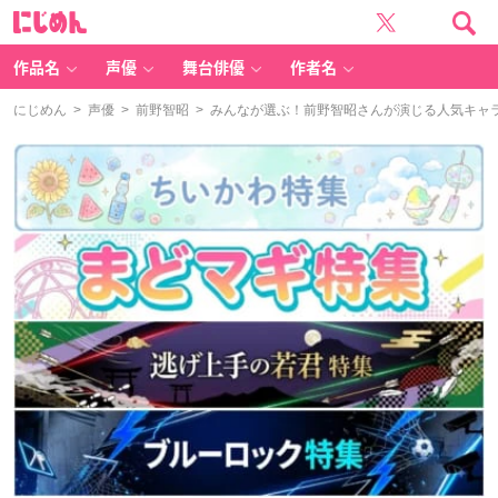
に
じ
め
ん
作品名
声優
舞台俳優
作者名
にじめん
>
声優
>
前野智昭
> みんなが選ぶ！前野智昭さんが演じる人気キャララ