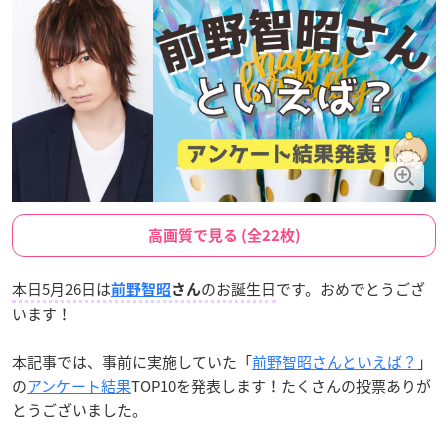
高画質で見る (全22枚)
本日5月26日は
のお誕生日
です。おめでとうござ
前野智昭
さん
います！
本記事では、事前に実施していた「
前野智昭さんといえば？
」
の
アンケート結果
TOP10を発表します！たくさんの投票ありが
とうございました。