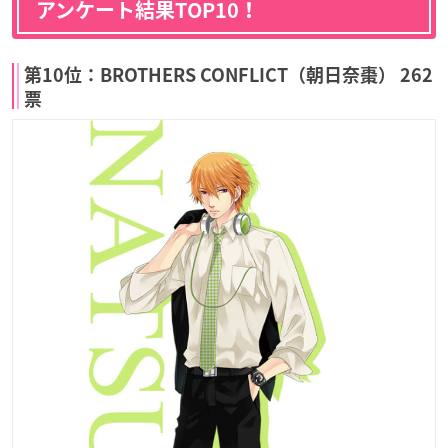
アンケート結果TOP10！
第10位：BROTHERS CONFLICT（朝日奈棗） 262
票