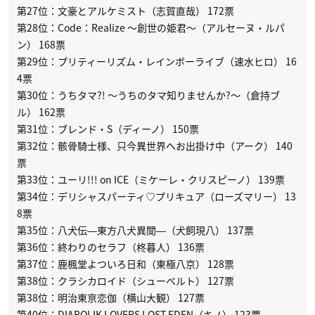
第27位：文豪とアルケミスト（志賀直哉） 172票
第28位：Code：Realize 〜創世の姫君〜（アルセーヌ・ルパ
ン） 168票
第29位：プリティーリズム・レインボーライブ（速水ヒロ） 16
4票
第30位：うちタマ?! 〜うちのタマ知りませんか?〜（倉持ブ
ル） 162票
第31位：ブレンド・S（ディーノ） 150票
第32位：骸骨騎士様、只今異世界へお出掛け中（アーク） 140
票
第33位：ユーリ!!! on ICE（ミケーレ・クリスピーノ） 139票
第34位：デリシャスパーティ♡プリキュア（ローズマリー） 13
8票
第35位：八犬伝―東方八犬異聞―（犬飼現八） 137票
第36位：終わりのセラフ（柊暮人） 136票
第37位：鹿楓堂よついろ日和（東極八京） 128票
第38位：クラシカロイド（シューベルト） 127票
第38位：明治東亰恋伽（横山大観） 127票
第40位：DIABOLIK LOVERS LOST EDEN（キノ） 123票