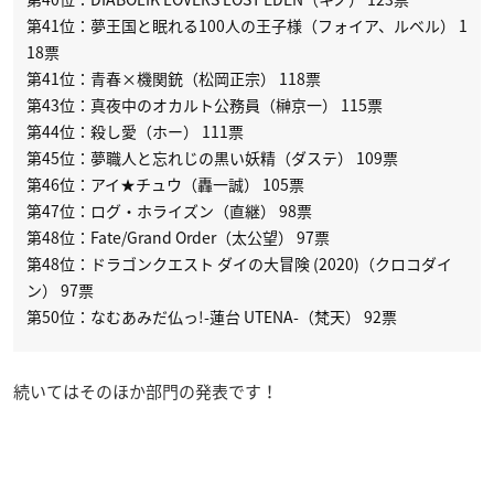
第41位：夢王国と眠れる100人の王子様（フォイア、ルベル） 1
18票
第41位：青春×機関銃（松岡正宗） 118票
第43位：真夜中のオカルト公務員（榊京一） 115票
第44位：殺し愛（ホー） 111票
第45位：夢職人と忘れじの黒い妖精（ダステ） 109票
第46位：アイ★チュウ（轟一誠） 105票
第47位：ログ・ホライズン（直継） 98票
第48位：Fate/Grand Order（太公望） 97票
第48位：ドラゴンクエスト ダイの大冒険 (2020)（クロコダイ
ン） 97票
第50位：なむあみだ仏っ!-蓮台 UTENA-（梵天） 92票
続いてはそのほか部門の発表です！