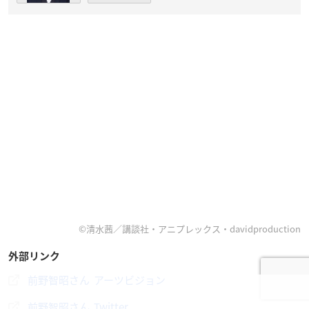
©清水茜／講談社・アニプレックス・davidproduction
外部リンク
前野智昭さん アーツビジョン
前野智昭さん Twitter