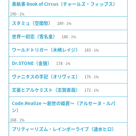
黒執事 Book of Circus（チャールズ・フィップス）
190
1%
189
スタミュ（空閑愁）
1%
186
世界一初恋（雪名皇）
1%
183
ワールドトリガー（木崎レイジ）
1%
178
Dr.STONE（金狼）
1%
176
ヴァニタスの手記（オリヴィエ）
1%
172
文豪とアルケミスト（志賀直哉）
1%
Code:Realize 〜創世の姫君〜（アルセーヌ・ルパ
ン）
168
1%
プリティーリズム・レインボーライブ（速水ヒロ）