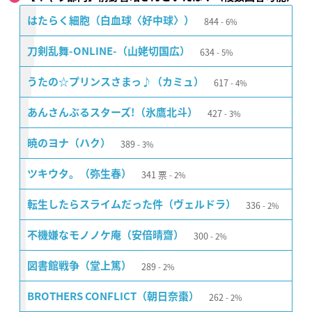
844
はたらく細胞（白血球〈好中球〉）
6%
634
刀剣乱舞-ONLINE-（山姥切国広）
5%
617
うたの☆プリンスさまっ♪（カミュ）
4%
427
あんさんぶるスターズ!（氷鷹北斗）
3%
389
暁のヨナ（ハク）
3%
341
票
ツキウタ。（弥生春）
2%
336
転生したらスライムだった件（ヴェルドラ）
2%
300
不機嫌なモノノケ庵（安倍晴齋）
2%
289
図書館戦争（堂上篤）
2%
262
BROTHERS CONFLICT（朝日奈棗）
2%