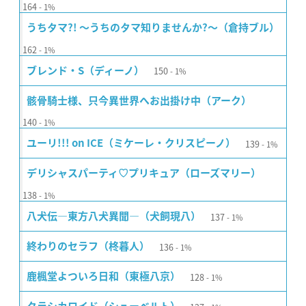
164
1%
うちタマ?! 〜うちのタマ知りませんか?〜（倉持ブル）
162
1%
150
ブレンド・S（ディーノ）
1%
骸骨騎士様、只今異世界へお出掛け中（アーク）
140
1%
139
ユーリ!!! on ICE（ミケーレ・クリスピーノ）
1%
デリシャスパーティ♡プリキュア（ローズマリー）
138
1%
137
八犬伝―東方八犬異聞―（犬飼現八）
1%
136
終わりのセラフ（柊暮人）
1%
128
鹿楓堂よついろ日和（東極八京）
1%