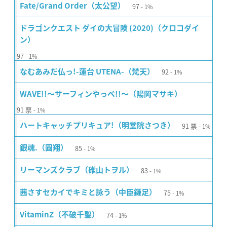
97
Fate/Grand Order（太公望）
1%
ドラゴンクエスト ダイの大冒険 (2020)（クロコダイ
ン）
97
1%
92
なむあみだ仏っ!-蓮台 UTENA-（梵天）
1%
WAVE!!〜サーフィンやっぺ!!〜（陽岡マサキ）
91
票
1%
91
票
ハートキャッチプリキュア!（明堂院さつき）
1%
85
銀魂.（圓翔）
1%
83
リーマンズクラブ（碓山トヲル）
1%
75
茜さすセカイでキミと詠う（中臣鎌足）
1%
74
VitaminZ（不破千聖）
1%