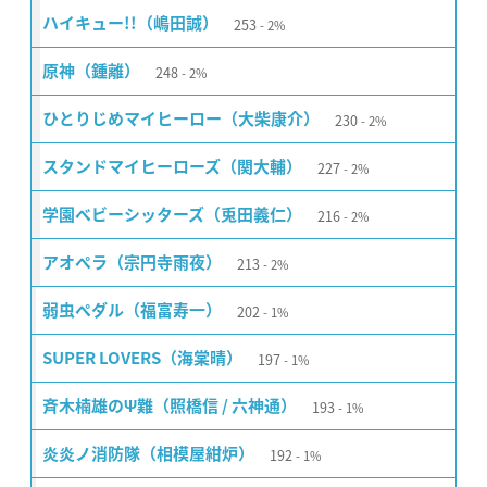
253
ハイキュー!!（嶋田誠）
2%
248
原神（鍾離）
2%
230
ひとりじめマイヒーロー（大柴康介）
2%
227
スタンドマイヒーローズ（関大輔）
2%
216
学園ベビーシッターズ（兎田義仁）
2%
213
アオペラ（宗円寺雨夜）
2%
202
弱虫ペダル（福富寿一）
1%
197
SUPER LOVERS（海棠晴）
1%
193
斉木楠雄のΨ難（照橋信 / 六神通）
1%
192
炎炎ノ消防隊（相模屋紺炉）
1%