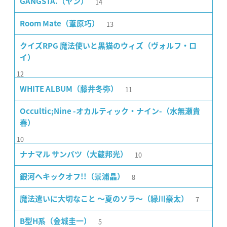
14
GANGSTA.（ヤン）
13
Room Mate（葦原巧）
クイズRPG 魔法使いと黒猫のウィズ（ヴォルフ・ロ
イ）
12
11
WHITE ALBUM（藤井冬弥）
Occultic;Nine -オカルティック・ナイン-（水無瀬貴
春）
10
10
ナナマル サンバツ（大蔵邦光）
8
銀河へキックオフ!!（景浦晶）
7
魔法遣いに大切なこと 〜夏のソラ〜（緑川豪太）
5
B型H系（金城圭一）