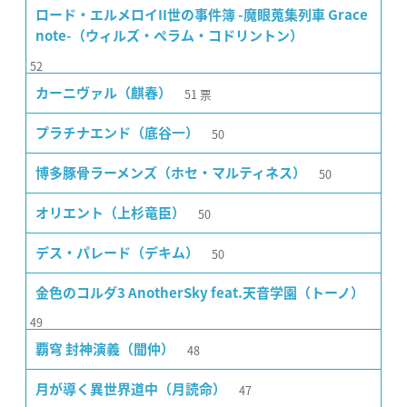
ロード・エルメロイII世の事件簿 -魔眼蒐集列車 Grace
note-（ウィルズ・ペラム・コドリントン）
52
51
票
カーニヴァル（麒春）
50
プラチナエンド（底谷一）
50
博多豚骨ラーメンズ（ホセ・マルティネス）
50
オリエント（上杉竜臣）
50
デス・パレード（デキム）
金色のコルダ3 AnotherSky feat.天音学園（トーノ）
49
48
覇穹 封神演義（聞仲）
47
月が導く異世界道中（月読命）