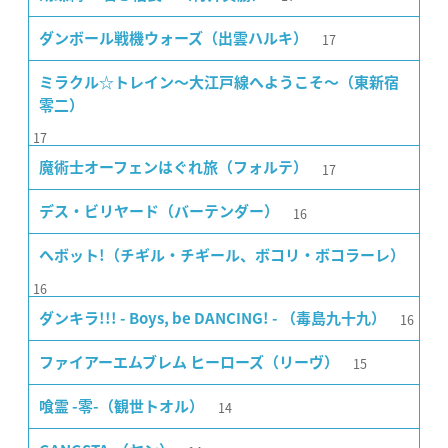
17
ダンボール戦機ウォーズ（出雲ハルキ）
ミラクル☆トレイン〜大江戸線へようこそ〜（東新宿
零二）
17
17
魔術士オーフェンはぐれ旅（フォルテ）
16
デス・ビリヤード（バーテンダー）
ヘボット!（チギル・チギール、ボコリ・ボコラーレ）
16
16
ダンキラ!!! - Boys, be DANCING! - （毒島九十九）
15
ファイアーエムブレム ヒーローズ（リーヴ）
14
喰霊 -零-（観世トオル）