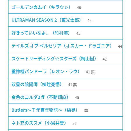
46
ゴールデンカムイ（キラウㇱ）
46
ULTRAMAN SEASON 2（東光太郎）
45
好きっていいなよ。（竹村海）
44
テイルズ オブ ベルセリア（オスカー・ドラゴニア）
42
スケートリーディング☆スターズ（桐山樹）
41
票
重神機パンドーラ（レオン・ラウ）
41
票
双星の陰陽師（椥辻亮悟）
40
金色のコルダ2 ff（不動翔麻）
38
Butlers〜千年百年物語〜（橘晃）
36
ネト充のススメ（小岩井誉）