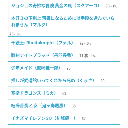
73
ジョジョの奇妙な冒険 黄金の風（スクアーロ）
1%
本好きの下剋上 司書になるためには手段を選んでいら
れません（マルク）
73
1%
72
千銃士: Rhodoknight（ファル）
1%
71
票
戦刻ナイトブラッド（丹羽長秀）
1%
70
少年メイド（篠崎桂一郎）
69
推しが武道館いってくれたら死ぬ（くまさ）
69
空挺ドラゴンズ（ミカ）
68
喧嘩番長 乙女（鬼ヶ島鳳凰）
67
イナズマイレブンGO（剣城優一）