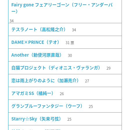
Fairy gone フェアリーゴーン（フリー・アンダーバ
ー）
34
34
テスラノート（高松隆之介）
31
票
DAME×PRINCE（テオ）
30
Another（勅使河原直哉）
29
白猫プロジェクト（ディオニス・ヴァランガ）
27
恋は雨上がりのように（加瀬亮介）
26
アマガミSS（橘純一）
25
グランブルーファンタジー（ウーフ）
25
Starry☆Sky（矢来弓弦）