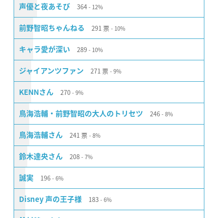
364
声優と夜あそび
12%
291
票
前野智昭ちゃんねる
10%
289
キャラ愛が深い
10%
271
票
ジャイアンツファン
9%
270
KENNさん
9%
246
鳥海浩輔・前野智昭の大人のトリセツ
8%
241
票
鳥海浩輔さん
8%
208
鈴木達央さん
7%
196
誠実
6%
183
Disney 声の王子様
6%