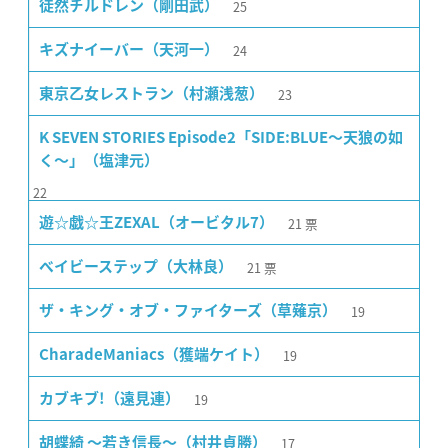
25
徒然チルドレン（剛田武）
24
キズナイーバー（天河一）
23
東京乙女レストラン（村瀬浅葱）
K SEVEN STORIES Episode2「SIDE:BLUE〜天狼の如
く〜」（塩津元）
22
21
票
遊☆戯☆王ZEXAL（オービタル7）
21
票
ベイビーステップ（大林良）
19
ザ・キング・オブ・ファイターズ（草薙京）
19
CharadeManiacs（獲端ケイト）
19
カブキブ!（遠見連）
17
胡蝶綺 〜若き信長〜（村井貞勝）