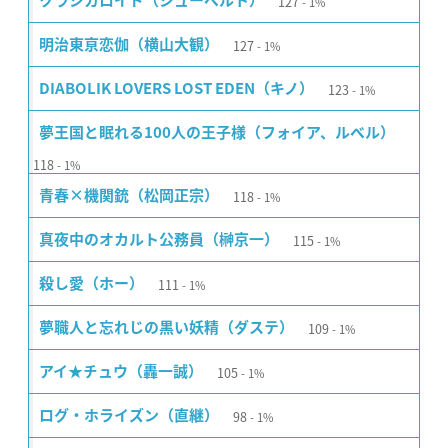
127
クラシカロイド（シューベルト）
1%
127
明治東亰恋伽（横山大観）
1%
123
DIABOLIK LOVERS LOST EDEN（キノ）
1%
夢王国と眠れる100人の王子様（フォイア、ルベル）
118
1%
118
青春×機関銃（松岡正宗）
1%
115
真夜中のオカルト公務員（榊京一）
1%
111
殺し愛（ホー）
1%
109
夢職人と忘れじの黒い妖精（ダステ）
1%
105
アイ★チュウ（轟一誠）
1%
98
ログ・ホライズン（直継）
1%