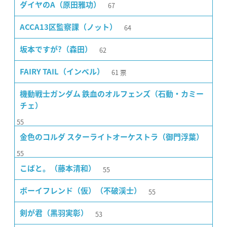
67
ダイヤのA（原田雅功）
64
ACCA13区監察課（ノット）
62
坂本ですが?（森田）
61
票
FAIRY TAIL（インベル）
機動戦士ガンダム 鉄血のオルフェンズ（石動・カミー
チェ）
55
金色のコルダ スターライトオーケストラ（御門浮葉）
55
55
こばと。（藤本清和）
55
ボーイフレンド（仮）（不破渓士）
53
剣が君（黒羽実彰）