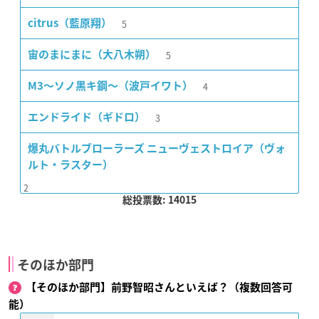
5
citrus（藍原翔）
5
宙のまにまに（大八木朔）
4
M3〜ソノ黒キ鋼〜（波戸イワト）
3
エンドライド（ギドロ）
爆丸バトルブローラーズ ニューヴェストロイア（ヴォ
ルト・ラスター）
2
総投票数: 14015
そのほか部門
【そのほか部門】前野智昭さんといえば？（複数回答可
能）