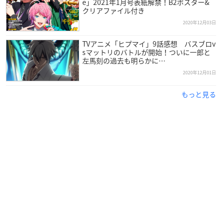
e」2021年1月号表紙解禁！B2ポスター&
演していただきました🥺✨
クリアファイル付き
こちらも1週間限定で動画を公開しております❣️
https://t.co/
2020年12月03日
bEaydOEdPi
ぜひご覧ください👏🏻
#TBS
#Nスタ
#井上貴博
#ホラン千秋
TVアニメ「ヒプマイ」9話感想 バスブロv
#梶裕貴
さん
#声優
sマットリのバトルが開始！ついに一郎と
左馬刻の過去も明らかに…
— Ｎスタ 公式アカウント (@nst_tbs6)
December 8, 2020
2020年12月01日
もっと見る