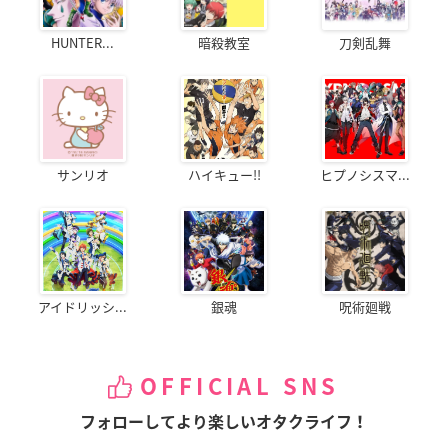
HUNTER...
暗殺教室
刀剣乱舞
サンリオ
ハイキュー!!
ヒプノシスマ...
アイドリッシ...
銀魂
呪術廻戦
OFFICIAL SNS
フォローしてより楽しいオタクライフ！