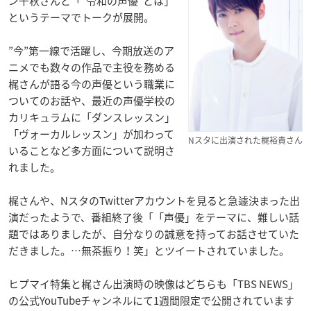
ン千秋さんと「”令和の声優”とは」
というテーマでトークが展開。
”今”第一線で活躍し、今期放送のア
ニメでも数々の作品で主役を務める
梶さんが語る今の声優という職業に
ついてのお話や、最近の声優学校の
カリキュラムに「ダンスレッスン」
「ヴォーカルレッスン」が加わって
Nスタに出演された梶裕貴さん
いることなど多方面について説明さ
れました。
梶さんや、NスタのTwitterアカウントを見ると急遽決まった出
演だったようで、番組終了後「「声優」をテーマに、難しい話
題ではありましたが、自分なりの誠意を持ってお話させていた
だきました。…無茶振り！笑」とツイートされていました。
ヒプマイ特集と梶さん出演時の映像はどちらも「TBS NEWS」
の公式YouTubeチャンネルにて1週間限定で公開されています