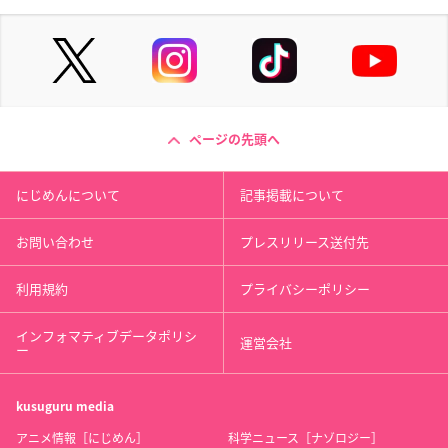
ページの先頭へ
にじめんについて
記事掲載について
お問い合わせ
プレスリリース送付先
利用規約
プライバシーポリシー
インフォマティブデータポリシ
運営会社
ー
kusuguru
media
アニメ情報［にじめん］
科学ニュース［ナゾロジー］