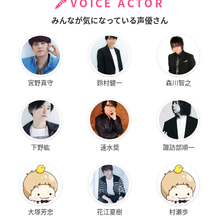
VOICE ACTOR
みんなが気になっている声優さん
宮野真守
鈴村健一
森川智之
下野紘
速水奨
諏訪部順一
大塚芳忠
花江夏樹
村瀬歩