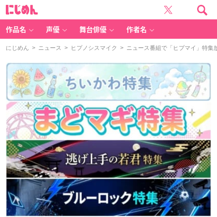
に
じ
め
ん
作品名
声優
舞台俳優
作者名
にじめん
>
ニュース
>
ヒプノシスマイク
> ニュース番組で「ヒプマイ」特集