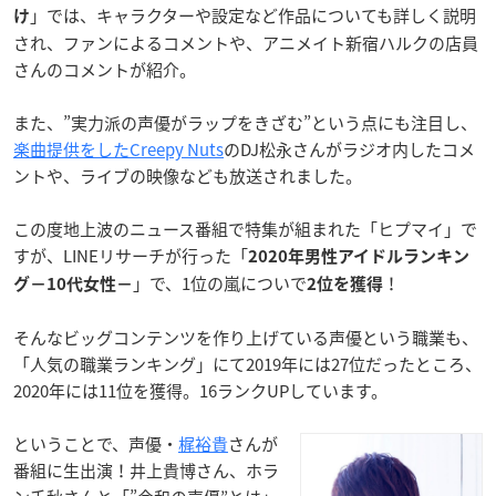
」では、
キャラクターや設定など作品についても詳しく説明
け
され、ファンによるコメントや、アニメイト新宿ハルクの店員
さんのコメントが紹介。
また、”実力派の声優がラップをきざむ”という点にも注目し、
楽曲提供をしたCreepy Nuts
のDJ松永さんがラジオ内したコメ
ントや、ライブの映像なども放送されました。
この度地上波のニュース番組で特集が組まれた「ヒプマイ」で
すが、LINEリサーチが行った「
2020年男性アイドルランキン
」で、1位の嵐についで
！
グ−10代女性−
2位を獲得
そんなビッグコンテンツを作り上げている声優という職業も、
「人気の職業ランキング」にて2019年には27位だったところ、
2020年には11位を獲得。16ランクUPしています。
ということで、声優・
梶裕貴
さんが
番組に生出演！井上貴博さん、ホラ