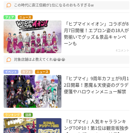
この時代に直江信綱が1位になるのおもろすぎるw
フェア
ニュース
「ヒプマイ×イオン」コラボが8
月7日開催！エプロン姿の18人が
勢揃いでグッズ＆景品キャンペ
ーンも
4コメント
対象店舗はよ教えてくれ😭😭😭
イベント
カフェ
ニュース
『ヒプマイ』9周年カフェが9月1
2日開幕！悪魔＆天使姿のグラデ
便箋やハロウィンメニュー解禁
ランキング
話題
『ヒプマイ』人気キャラランキ
ングTOP10！第1位は観音坂独歩