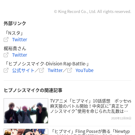
© King Record Co., Ltd. All rights reserved.
外部リンク
「Nスタ」
「Nスタ」
ご覧いただき、ありがとうございました🙇‍♂️
Twitter
今朝家を出た時には、まさか夕方に自分が報道番組に生出
梶裕貴さん
演するとは思っておらず…
Twitter
いまだに信じられません。私服ですし。笑
「ヒプノシスマイク-Division Rap Battle-」
「声優」をテーマに、難しい話題ではありましたが、自分
公式サイト
／
Twitter
／
YouTube
なりの誠意を持ってお話させていただきました。
…無茶振り！笑
https://t.co/TKfL9TShsY
pic.twitter.com/yE
uoKjhbkP
ヒプノシスマイクの関連記事
—
梶裕貴
Yuki Kaji (@KAJI__OFFICIAL)
December 8, 2020
TVアニメ「ヒプマイ」10話感想 ポッセvs
麻天狼のバトル開始！中央区に“真正ヒプ
ノシスマイク”使用を命じられた乱数は…
そして！スタジオでは『声優さんのお仕事について』をご
2020年12月08日
紹介！
なんと人気声優の梶裕貴さん（
@KAJI__OFFICIAL
）に生出
「ヒプマイ」Fling Posseが飾る「Newtyp