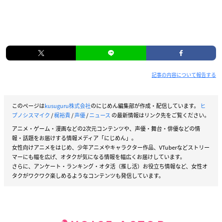
記事の内容について報告する
このページは
kusuguru株式会社
のにじめん編集部が作成・配信しています。
ヒ
プノシスマイク
/
梶裕貴
/
声優
/
ニュース
の最新情報はリンク先をご覧ください。
アニメ・ゲーム・漫画などの2次元コンテンツや、声優・舞台・俳優などの情
報・話題をお届けする情報メディア「にじめん」。
女性向けアニメをはじめ、少年アニメやキャラクター作品、VTuberなどストリー
マーにも幅を広げ、オタクが気になる情報を幅広くお届けしています。
さらに、アンケート・ランキング・オタ活（推し活）お役立ち情報など、女性オ
タクがワクワク楽しめるようなコンテンツも発信しています。