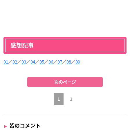
感想記事
01
／
02
／
03
／
04
／
05
／
06
／
07
／
08
／
09
次のページ
1
2
皆のコメント