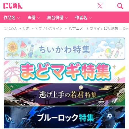
に
じ
め
ん
作品名
声優
舞台俳優
作者名
にじめん
>
話題
>
ヒプノシスマイク
> TVアニメ「ヒプマイ」10話感想 ポ