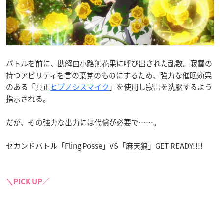
バトルを前に、勘解由小路無花果に呼び出された乱数。寂雷の
持つアビリティを言の葉党のものにするため、強力な催眠効果
のある「真正
ヒプノシスマイク
」を使用し寂雷を洗脳するよう
指示される。
だが、その強力な出力には代償が必要で……。
セカンドバトル「Fling Posse」VS「麻天狼」GET READY!!!!
＼PICK UP／