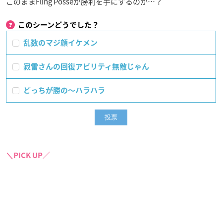
このままFling Posseが勝利を手にするのか…？
このシーンどうでした？
乱数のマジ顔イケメン
寂雷さんの回復アビリティ無敵じゃん
どっちが勝の〜ハラハラ
＼PICK UP／