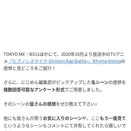
TOKYO MX・BS11ほかにて、2020年10月より放送中のTVアニ
メ
『ヒプノシスマイク-Division Rap Battle-』Rhyme Anima
の
感想と見どころをご紹介！
さらに、にじめん編集部がピックアップした
の感想を
名シーン
でご用意しました。
複数回答可能なアンケート形式
そのシーンの
をぜひ教えて下さい♪
皆さんの感想
他にも皆さんが思う
や、ここ
お気に入りのシーン
もう一度見て
というようなシーンもコメントにて共有してくれたら嬉しいで