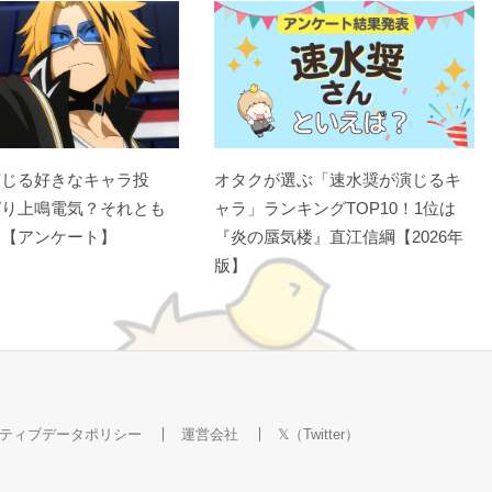
演じる好きなキャラ投
オタクが選ぶ「速水奨が演じるキ
ぱり上鳴電気？それとも
ャラ」ランキングTOP10！1位は
？【アンケート】
『炎の蜃気楼』直江信綱【2026年
版】
ティブデータポリシー
運営会社
𝕏（Twitter）