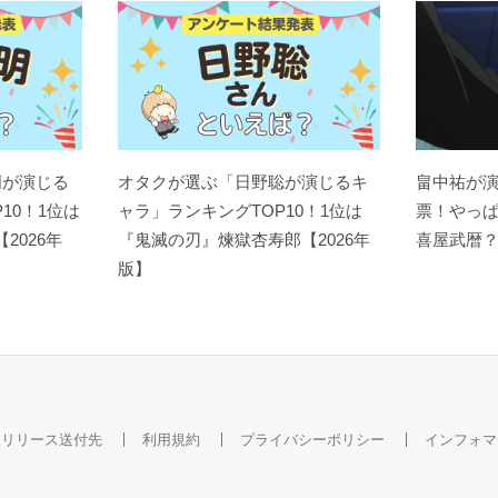
明が演じる
オタクが選ぶ「日野聡が演じるキ
畠中祐が
10！1位は
ャラ」ランキングTOP10！1位は
票！やっ
【2026年
『鬼滅の刃』煉󠄁獄杏寿郎【2026年
喜屋武暦
版】
スリリース送付先
利用規約
プライバシーポリシー
インフォマ