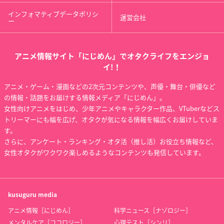
インフォマティブデータポリシ
運営会社
ー
アニメ情報サイト「にじめん」でオタクライフをエンジョ
イ!！
アニメ・ゲーム・漫画などの2次元コンテンツや、声優・舞台・俳優など
の情報・話題をお届けする情報メディア「にじめん」。
女性向けアニメをはじめ、少年アニメやキャラクター作品、VTuberなどス
トリーマーにも幅を広げ、オタクが気になる情報を幅広くお届けしていま
す。
さらに、アンケート・ランキング・オタ活（推し活）お役立ち情報など、
女性オタクがワクワク楽しめるようなコンテンツも発信しています。
kusuguru
media
アニメ情報［にじめん］
科学ニュース［ナゾロジー］
メンタルケア［ココロジー］
心理テスト［シンリ］