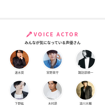
VOICE ACTOR
みんなが気になっている声優さん
速水奨
宮野真守
諏訪部順一
下野紘
木村昴
浪川大輔