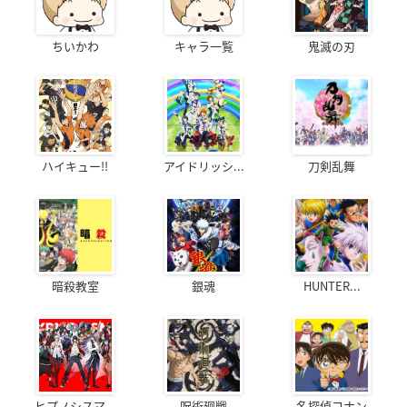
ちいかわ
キャラ一覧
鬼滅の刃
ハイキュー!!
アイドリッシ...
刀剣乱舞
暗殺教室
銀魂
HUNTER...
ヒプノシスマ...
呪術廻戦
名探偵コナン