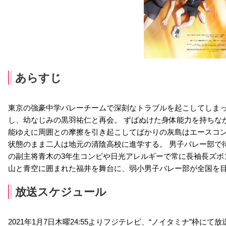
あらすじ
東京の強豪中学バレーチームで深刻なトラブルを起こしてしま
し、幼なじみの黒羽祐仁と再会。 ずばぬけた身体能力を持ちな
能ゆえに周囲との摩擦を引き起こしてばかりの灰島はエースコ
状態のまま二人は地元の清陰高校に進学する。 男子バレー部で待
の副主将青木の3年生コンビや日光アレルギーで常に長袖長ズボ
山と青空に囲まれた福井を舞台に、弱小男子バレー部が全国を
放送スケジュール
2021年1月7日木曜24:55よりフジテレビ、“ノイタミナ”枠にて