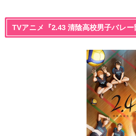
TVアニメ『2.43 清陰高校男子バレ