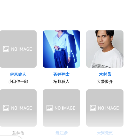
伊東健人
蒼井翔太
木村昴
小田伸一郎
棺野秋人
大隈優介
若林佑
堀江瞬
大河元気