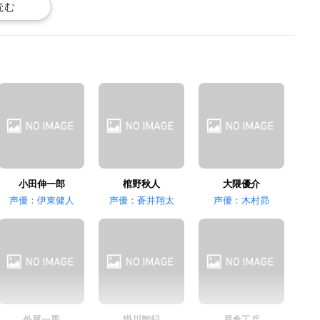
外尾一馬
掛川智紀
戸倉工兵
小田伸一郎
棺野秋人
大隈優介
声優：伊東健人
声優：蒼井翔太
声優：木村昴
外尾一馬
掛川智紀
戸倉工兵