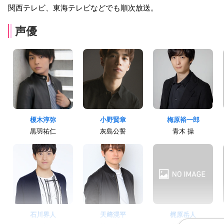
関西テレビ、東海テレビなどでも順次放送。
声優
榎木淳弥
小野賢章
梅原裕一郎
黒羽祐仁
灰島公誓
青木 操
石川界人
天﨑滉平
梶原岳人