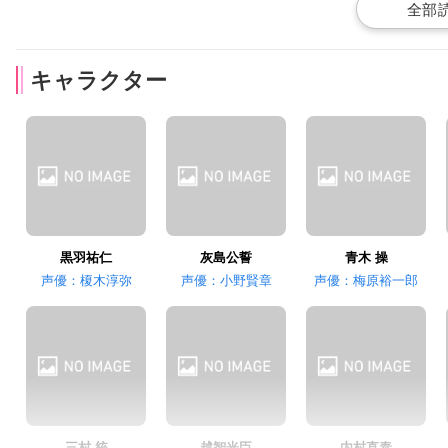
三村 統
越智光臣
内村直泰
キャラクター
竹田海渡
野上翔
朝松壱成
矢野目慶太
黒羽祐仁
灰島公誓
青木 操
声優：榎木淳弥
声優：小野賢章
声優：梅原裕一郎
三村 統
越智光臣
内村直泰