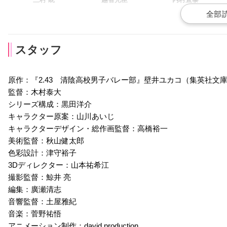
声優：石川界人
声優：天﨑滉平
声優：梶原岳人
スタッフ
原作：『2.43 清陰高校男子バレー部』壁井ユカコ（集英社文
監督：木村泰大
朝松壱成
矢野目慶太
シリーズ構成：黒田洋介
声優：竹田海渡
声優：野上翔
キャラクター原案：山川あいじ
キャラクターデザイン・総作画監督：高橋裕一
美術監督：秋山健太郎
色彩設計：津守裕子
3Dディレクター：山本祐希江
撮影監督：鯨井 亮
編集：廣瀬清志
音響監督：土屋雅紀
音楽：菅野祐悟
アニメーション制作：david production