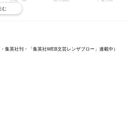
声優：若林佑
声優：堀江瞬
声優：大河元気
庫・集英社刊・「集英社WEB文芸レンザブロー」連載中）