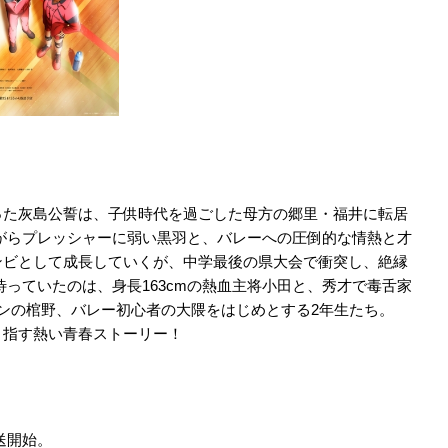
った灰島公誓は、子供時代を過ごした母方の郷里・福井に転居
がらプレッシャーに弱い黒羽と、バレーへの圧倒的な情熱と才
ンビとして成長していくが、中学最後の県大会で衝突し、絶縁
っていたのは、身長163cmの熱血主将小田と、秀才で毒舌家
ンの棺野、バレー初心者の大隈をはじめとする2年生たち。
目指す熱い青春ストーリー！
放送開始。