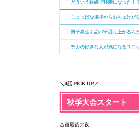
どういう経緯で移籍になった！
しょっぱな挨拶からおちょけだ
男子高生も恋バナ盛り上がるん
チカの好きな人が気になるユニ
＼4話 PICK UP／
秋季大会スタート
合宿最後の夜。