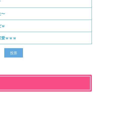
？
な〜
だｗ
可愛ｗｗｗ