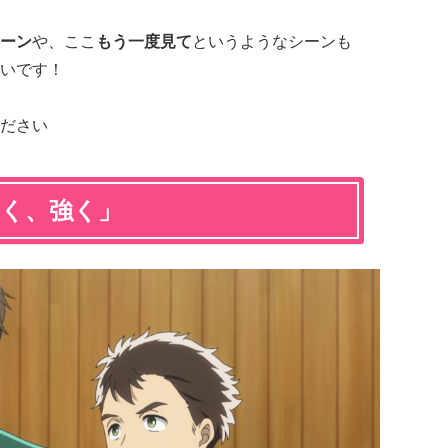
ーン
や、ここ
もう一度見て
というようなシーンも
いです！
ださい
やく、強く」