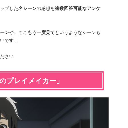
ップした
名シーン
の感想を
複数回答可能なアンケ
ーン
や、ここ
もう一度見て
というようなシーンも
いです！
ださい
低のプレイメイカー」