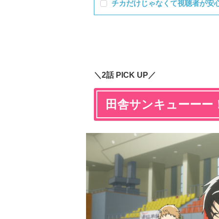
チカだけじゃなくて視聴者が安
＼2話 PICK UP／
田舎サンキューーー