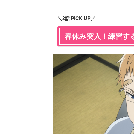
＼2話 PICK UP／
春休み突入！練習す