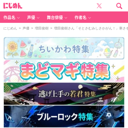
に
じ
め
ん
作品名
声優
舞台俳優
作者名
にじめん
>
声優
>
増田俊樹
> 増田俊樹さん「そとさむみしさかがん！」寒さ