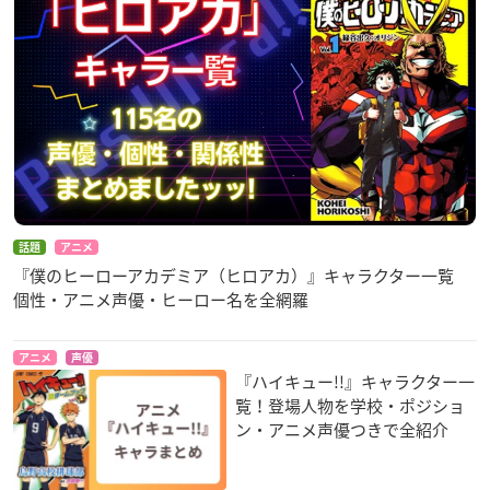
話題
アニメ
『僕のヒーローアカデミア（ヒロアカ）』キャラクター一覧
個性・アニメ声優・ヒーロー名を全網羅
アニメ
声優
『ハイキュー!!』キャラクター一
覧！登場人物を学校・ポジショ
ン・アニメ声優つきで全紹介