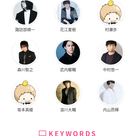
諏訪部順一
花江夏樹
村瀬歩
森川智之
武内駿輔
中村悠一
坂本真綾
浪川大輔
内山昂輝
KEYWORDS