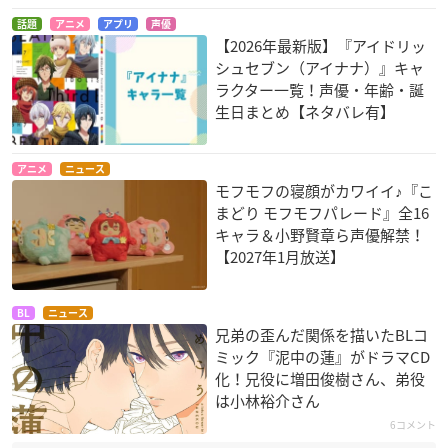
話題
アニメ
アプリ
声優
【2026年最新版】『アイドリッ
シュセブン（アイナナ）』キャ
ラクター一覧！声優・年齢・誕
生日まとめ【ネタバレ有】
アニメ
ニュース
モフモフの寝顔がカワイイ♪『こ
まどり モフモフパレード』全16
キャラ＆小野賢章ら声優解禁！
【2027年1月放送】
BL
ニュース
兄弟の歪んだ関係を描いたBLコ
ミック『泥中の蓮』がドラマCD
化！兄役に増田俊樹さん、弟役
は小林裕介さん
6コメント