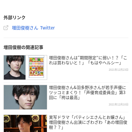
外部リンク
増田俊樹さん Twitter
増田俊樹の関連記事
増田俊樹さんは“期間限定”に弱い！？「こ
れは買わないと！」「もはやヘルシー」
2021年12月23日
増田俊樹さん&羽多野渉さんが若手声優に
ツッコミまくり！「声優育成委員会」第3
回に「袴は最高」
2021年12月10日
実写ドラマ「パティシエさんとお嬢さん」
増田俊樹さん出演にざわざわ「あの増田俊
樹？？」