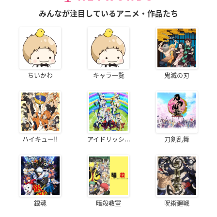
みんなが注目しているアニメ・作品たち
ちいかわ
キャラ一覧
鬼滅の刃
ハイキュー!!
アイドリッシ...
刀剣乱舞
銀魂
暗殺教室
呪術廻戦