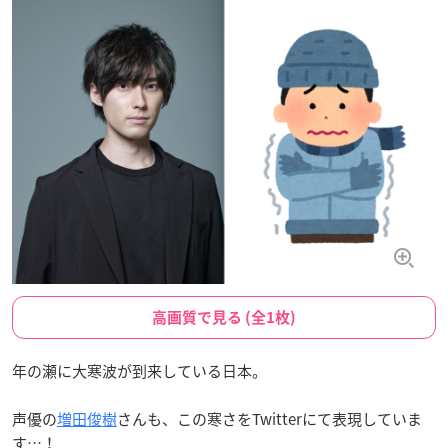
高画質で見る (全1枚)
年の瀬に大寒波が到来している日本。
声優の
増田俊樹
さんも、この寒さをTwitterにて表現していま
す…！