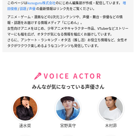
このページは
kusuguru株式会社
のにじめん編集部が作成・配信しています。
増
田俊樹
/
話題
/
声優
の最新情報はリンク先をご覧ください。
アニメ・ゲーム・漫画などの2次元コンテンツや、声優・舞台・俳優などの情
報・話題をお届けする情報メディア「にじめん」。
女性向けアニメをはじめ、少年アニメやキャラクター作品、VTuberなどストリー
マーにも幅を広げ、オタクが気になる情報を幅広くお届けしています。
さらに、アンケート・ランキング・オタ活（推し活）お役立ち情報など、女性オ
タクがワクワク楽しめるようなコンテンツも発信しています。
VOICE ACTOR
みんなが気になっている声優さん
速水奨
宮野真守
木村昴