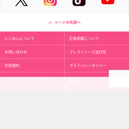
ページの先頭へ
にじめんについて
記事掲載について
お問い合わせ
プレスリリース送付先
利用規約
プライバシーポリシー
インフォマティブデータポリシ
運営会社
ー
kusuguru
media
アニメ情報［にじめん］
科学ニュース［ナゾロジー］
メンタルケア［ココロジー］
心理テスト［シンリ］