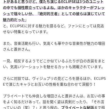
トがあると思うけど、僕たち演じるECLIPSEは3つのユニット
の中でも個性際立っているよね。ほかのキャラクターがフレッ
シュで瑞々しい分、『絶対的王者』としての彼らは演じていて
」
魅力的だった
と、ECLIPSEに対する魅力を語るなど、ファンにとっては見逃
せない特集となっています。
また、音楽活動も行い、気高くも華やかな音楽性が魅力の増田
さんと蒼井さん。
一見、相反するようでどこか似ているふたりが白の衣装をまと
い、気高いツーショットを魅せるカットも掲載されています。
さらに対談では、ヴィジュプリの見どころを語るほか、ECLIPS
Eで演じたキャラとお互いの性格を重ね合わせて深掘り！
プライベートでも仲良しな増田さんと蒼井さんは、お互いの事
をよく知るだけあって、話を聞く姿は真剣だったり、「それ言
っていいの（笑）？」と思う程の、
まで飛
プライベートな秘話