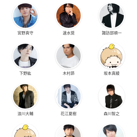
宮野真守
速水奨
諏訪部順一
下野紘
木村昴
坂本真綾
浪川大輔
花江夏樹
森川智之