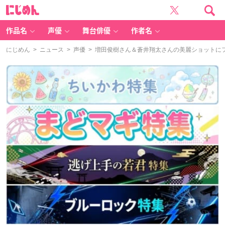
に
じ
め
ん
作品名
声優
舞台俳優
作者名
にじめん
>
ニュース
>
声優
> 増田俊樹さん＆蒼井翔太さんの美麗ショットに