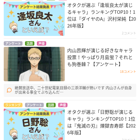
オタクが選ぶ「逢坂良太が演じ
るキャラ」ランキングTOP10！1
位は『ダイヤのA』沢村栄純【20
26年版】
2コメント
アンケート
話題
声優
内山昂輝が演じる好きなキャラ
投票！やっぱり月島蛍？それと
も狗巻棘？【アンケート】
18コメント
絶賛放送中、二十世紀電氣目録の三添洋輔が熱いです 内山さんが自身
が出来る事全てぶち込んだ…
ランキング
アンケート
話題
声優
オタクが選ぶ「日野聡が演じる
キャラ」ランキングTOP10！1位
は『鬼滅の刃』煉󠄁獄杏寿郎【202
6年版】
2コメント