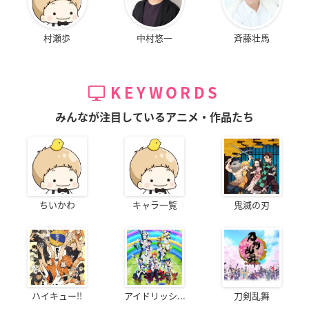
村瀬歩
中村悠一
斉藤壮馬
KEYWORDS
みんなが注目しているアニメ・作品たち
ちいかわ
キャラ一覧
鬼滅の刃
ハイキュー!!
アイドリッシ...
刀剣乱舞