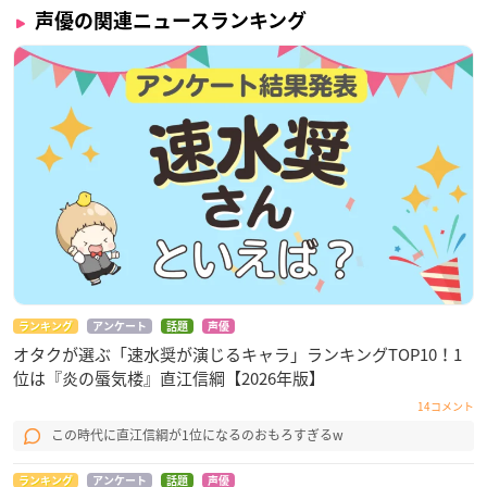
声優の関連ニュースランキング
ランキング
アンケート
話題
声優
オタクが選ぶ「速水奨が演じるキャラ」ランキングTOP10！1
位は『炎の蜃気楼』直江信綱【2026年版】
14コメント
この時代に直江信綱が1位になるのおもろすぎるw
ランキング
アンケート
話題
声優