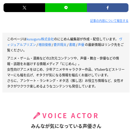
記事の内容について報告する
このページは
kusuguru株式会社
のにじめん編集部が作成・配信しています。
ヴ
ィジュアルプリズン
/
増田俊樹
/
蒼井翔太
/
書籍
/
声優
の最新情報はリンク先をご
覧ください。
アニメ・ゲーム・漫画などの2次元コンテンツや、声優・舞台・俳優などの情
報・話題をお届けする情報メディア「にじめん」。
女性向けアニメをはじめ、少年アニメやキャラクター作品、VTuberなどストリー
マーにも幅を広げ、オタクが気になる情報を幅広くお届けしています。
さらに、アンケート・ランキング・オタ活（推し活）お役立ち情報など、女性オ
タクがワクワク楽しめるようなコンテンツも発信しています。
VOICE ACTOR
みんなが気になっている声優さん