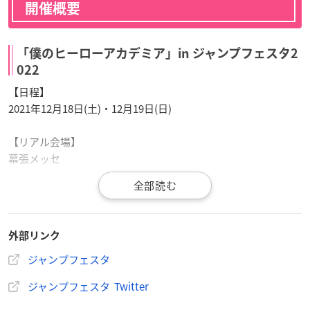
開催概要
「僕のヒーローアカデミア」in ジャンプフェスタ2
022
【日程】
2021年12月18日(土)・12月19日(日)
【リアル会場】
幕張メッセ
【オンライン】
専用アプリ「ジャンフェス島アプリ」「ジャンプフェスタNAV
I」
外部リンク
【主催】
ジャンプフェスタ
株式会社集英社
ジャンプフェスタ Twitter
（週刊少年ジャンプ・少年ジャンプ＋・Vジャンプ・ジャンプS
Q.・最強ジャンプ）