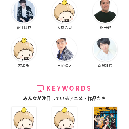
花江夏樹
大塚芳忠
稲田徹
村瀬歩
三宅健太
斉藤壮馬
KEYWORDS
みんなが注目しているアニメ・作品たち