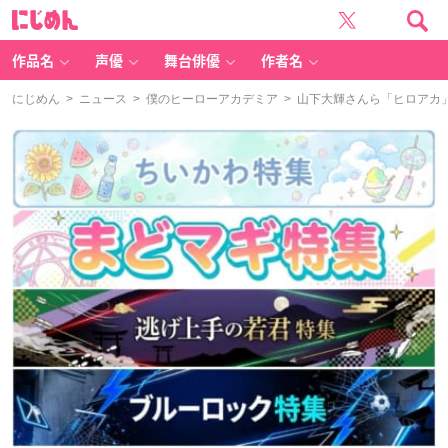
に
じ
め
ん
作品名
声優
舞台俳優
作者名
にじめん
>
ニュース
>
僕のヒーローアカデミア
> 山下大輝さんら「ヒロアカ