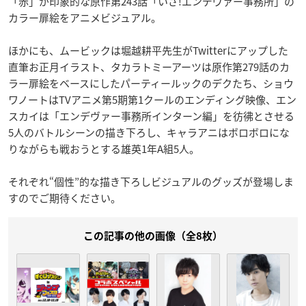
「赤」が印象的な原作第243話「いざ!エンデヴァー事務所」の
カラー扉絵をアニメビジュアル。
ほかにも、ムービックは堀越耕平先生がTwitterにアップした
直筆お正月イラスト、タカラトミーアーツは原作第279話のカ
ラー扉絵をベースにしたパーティールックのデクたち、ショウ
ワノートはTVアニメ第5期第1クールのエンディング映像、エン
スカイは「エンデヴァー事務所インターン編」を彷彿とさせる
5人のバトルシーンの描き下ろし、キャラアニはボロボロにな
りながらも戦おうとする雄英1年A組5人。
それぞれ“個性”的な描き下ろしビジュアルのグッズが登場しま
すのでご期待ください。
この記事の他の画像（全8枚）