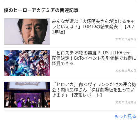
僕のヒーローアカデミアの関連記事
みんなが選ぶ「大塚明夫さんが演じるキャ
「オールマイトニッポン」×「ありがとう敵＜ヴ
ラといえば？」TOP10の結果発表！【202
1年版】
ィラン＞連合です」コラボスペシャル
2021年11月24日
【日時】
①12月18日(土)12:00～12:45
「ヒロステ 本物の英雄 PLUS ULTRA ver.」
②12月19日(日)16:00～16:45
配信決定！GoToイベント割引価格でお得に
鑑賞できる
【出演】
2021年11月22日
山下大輝
（緑谷出久役）
「ヒロアカ」 敵＜ヴィラン＞だけの連合総
岡本信彦
（爆豪勝己役）
会！内山昂輝さん「次は劇場版を狙ってい
内山昂輝
（死柄木弔役）
きます」【速報レポート】
下野紘
（荼毘役）
2021年11月21日
※敬称略
もっと見る
【配信】
YouTube TOHO animation チャンネル