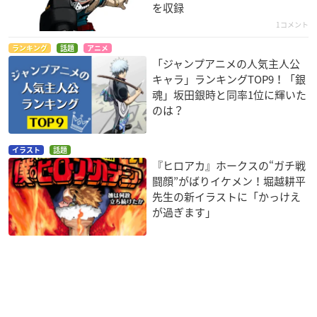
を収録
【先行受注販売期間】
2021年12月15日(水)12:00～12月19日(日)17:00
1コメント
※ジャンプフェスタ先行販売商品
ランキング
話題
アニメ
※上記期間中は、売り切れなしでの販売となります。
「ジャンプアニメの人気主人公
キャラ」ランキングTOP9！「銀
・ジャンフェスストア内「オリジナルグッズ販売ECサイト」
魂」坂田銀時と同率1位に輝いた
のは？
・ヒロアカアニメグッズ販売メーカー：ムービック、タカラト
ミーアーツ、ショウワノート、エンスカイ、キャラアニ
イラスト
話題
『ヒロアカ』ホークスの“ガチ戦
闘顔”がばりイケメン！堀越耕平
先生の新イラストに「かっけえ
が過ぎます」