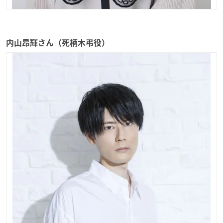
内山昂輝さん（死柄木弔役）