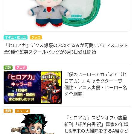
【オンライン視聴】
■ジャンフェス島アプリ
■ジャンプフェスタNAVI
オタ活・推し活
グッズ
『ヒロアカ』デク＆爆豪のぷぷぐるみが可愛すぎ♪ マスコット
全9種や雄英スクールバッグが8月3日受注開始
幕張メッセ メーカーブース
【TOHO animation】
■TVアニメ5期&劇場版ワールドヒーローズミッション原画展
話題
アニメ
『僕のヒーローアカデミア（ヒ
■原作第243話扉絵 アニメビジュアル等身大再現エリア
ロアカ）』キャラクター一覧
個性・アニメ声優・ヒーロー名
【バンダイ／BANDAI SPIRITS】
を全網羅
■一番くじフィギュア展示
書籍
ニュース
『ヒロアカ』スピンオフ小説最
ジャンプフェスタオリジナルグッズ販売
新刊「雄英白書 祝」轟家の年越
し&年末の大掃除をするA組など
・TOHO animation STORE