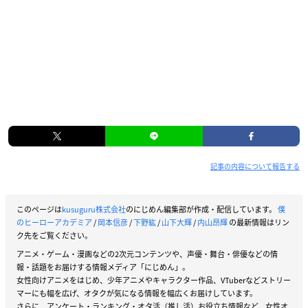
記事の内容について報告する
このページは
kusuguru株式会社
のにじめん編集部が作成・配信しています。
僕
のヒーローアカデミア
/
岡本信彦
/
下野紘
/
山下大輝
/
内山昂輝
の最新情報はリン
ク先をご覧ください。
アニメ・ゲーム・漫画などの2次元コンテンツや、声優・舞台・俳優などの情
報・話題をお届けする情報メディア「にじめん」。
女性向けアニメをはじめ、少年アニメやキャラクター作品、VTuberなどストリー
マーにも幅を広げ、オタクが気になる情報を幅広くお届けしています。
さらに、アンケート・ランキング・オタ活（推し活）お役立ち情報など、女性オ