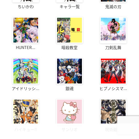
ちいかわ
キャラ一覧
鬼滅の刃
HUNTER...
暗殺教室
刀剣乱舞
アイドリッシ...
銀魂
ヒプノシスマ...
ハイキュー!!
サンリオ
呪術廻戦