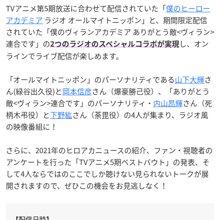
TVアニメ第5期放送に合わせて配信されていた「
僕のヒーロー
アカデミア
ラジオ オールマイトニッポン」と、期間限定配信
されていた「僕のヴィランアカデミア ありがとう敵<ヴィラン>
連合です」の
し、オン
2つのラジオのスペシャルコラボが実現
ラインでライブ配信が楽しめます。
「オールマイトニッポン」のパーソナリティである
山下大輝
さ
ん(緑谷出久役)と
岡本信彦
さん（爆豪勝己役）、「ありがとう
敵<ヴィラン>連合です」のパーソナリティ・
内山昂輝
さん（死
柄木弔役）と
下野紘
さん（荼毘役）の4人が集まり、ラジオ風
の映像番組に！
さらに、2021年のヒロアカニュースの紹介、ファン・視聴者の
アンケートを行った「TVアニメ5期ベストバウト」の発表、そ
して4人ならではのここでしか聴けない見られないトークが展
開されますので、ぜひこの機会をお見逃しなく！
【配信日時】