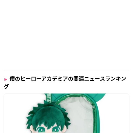
ジャンプスーパーステージ
【日時】
2021年12月19日(日)14:40～15:20
【出演】
山下大輝（緑谷出久役）
岡本信彦（爆豪勝己役）
佐倉綾音（麗日お茶子役）
内山昂輝（死柄木弔役）
僕のヒーローアカデミアの関連ニュースランキン
福圓美里（トガヒミコ役）
グ
※敬称略
【会場観覧】
完全招待制
応募〆切11月30日(火)：応募方法やイベント全体に関する注意
事項など詳細は、専用アプリ「ジャンプフェスタNAVI」にてご
確認ください。